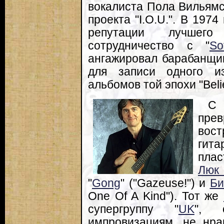
вокалиста Пола Вильямс
проекта "I.O.U.". В 197
репутации лучшего 
сотрудничество с "
So
ангажировал барабанщ
для записи одного 
альбомов той эпохи "Belie
С
пр
вост
гит
плас
Люк
"
Gong
" ("Gazeuse!") и
Би
One Of A Kind"). Тот же
супергруппу "
UK
", 
импровизациям, не нра