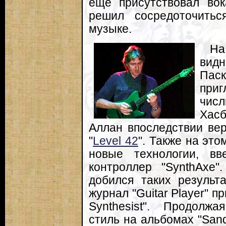
еще присутствовал вок
решил сосредоточитьс
музыке.
На
вид
Пас
при
чис
Хас
Аллан впоследствии вер
"
Level 42
". Также на эт
новые технологии, вв
контроллер "SynthAxe
добился таких результа
журнал "Guitar Player" п
Synthesist". Продолж
стиль на альбомах "Sand"