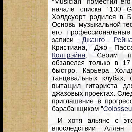
"Musician" поместил ег
начале списка "100 Gre
Холдсуорт родился в Б
Основы музыкальной теор
его профессиональные
записи
Джанго Рейна
Кристиана, Джо Пас
Колтрэйна
. Своим пе
обзавелся только в 17
быстро. Карьера Холд
танцевальных клубах, 
вытащил гитариста дл
джазовых проектах. Сле
приглашение в прогресс
барабанщиком "
Colosse
И хотя альянс с эт
впоследствии Аллан 