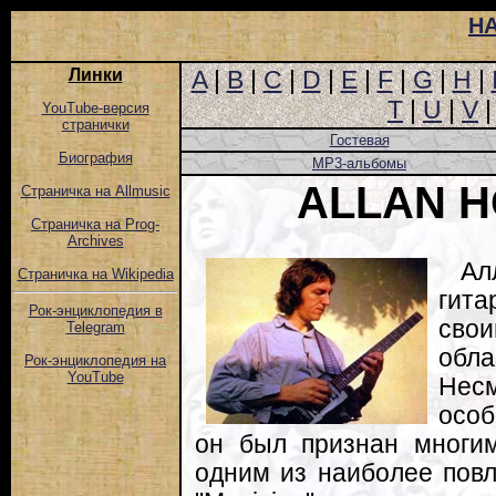
Н
Линки
A
|
B
|
C
|
D
|
E
|
F
|
G
|
H
|
T
|
U
|
V
YouTube-версия
странички
Гостевая
Биография
MP3-альбомы
ALLAN 
Страничка на Allmusic
Страничка на Prog-
Archives
Ал
Страничка на Wikipedia
гита
Рок-энциклопедия в
свои
Telegram
обл
Рок-энциклопедия на
YouTube
Нес
особ
он был признан многи
одним из наиболее повл