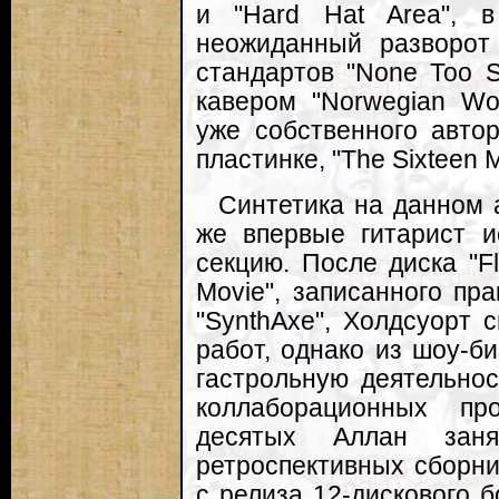
и "Hard Hat Area", 
неожиданный разворот
стандартов "None Too 
кавером "Norwegian Wo
уже собственного авто
пластинке, "The Sixteen M
Синтетика на данном 
же впервые гитарист и
секцию. После диска "Fla
Movie", записанного пр
"SynthAxe", Холдсуорт 
работ, однако из шоу-б
гастрольную деятельнос
коллаборационных пр
десятых Аллан зан
ретроспективных сборни
с релиза 12-дискового 