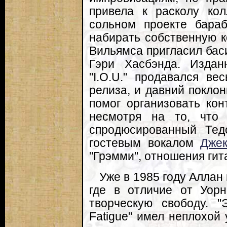
привела к расколу кол
сольном проекте бараб
набирать собственную к
Вильямса пригласил бас
Гэри Хасбэнда. Изда
"I.O.U." продавался ве
релиза, и давний покло
помог организовать кон
несмотря на то, что
спродюсированный Те
гостевым вокалом
Дже
"Грэмми", отношения гит
Уже в 1985 году Аллан
где в отличие от Уор
творческую свободу. "
Fatigue" имел неплохой 