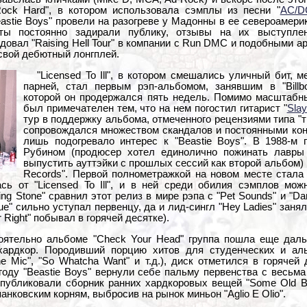
ock Hard", в котором использовала сэмплы из песни "
AC/D
stie Boys" провели на разогреве у Мадонны в ее североамерика
нты постоянно задирали публику, отзывы на их выступле
овал "Raising Hell Tour" в компании с Run DMC и подобными ар
 свой дебютный лонгплей.
"Licensed To Ill", в котором смешались уличный бит,
парней, стал первым рэп-альбомом, занявшим в "Bill
которой он продержался пять недель. Помимо масштабн
был примечателен тем, что на нем погостил гитарист "
Slay
тур в поддержку альбома, отмеченного рецензиями типа "
сопровождался множеством скандалов и постоянными кон
лишь подогревало интерес к "Beastie Boys". В 1988-м 
Рубином (продюсер хотел единолично пожинать лавры 
выпустить ауттэйки с прошлых сессий как второй альбом) и
Records". Первой полнометражкой на новом месте стала п
сь от "Licensed To Ill", и в ней среди обилия сэмплов мож
ng Stone" сравнил этот релиз в мире рэпа с "Pet Sounds" и "Da
ue" сильно уступал первенцу, да и лид-сингл "Hey Ladies" заня
r Right" побывал в горячей десятке).
оятельно альбоме "Check Your Head" группа пошла еще дал
хардкор. Породивший порцию хитов для студенческих и аль
 Mic", "So Whatcha Want" и т.д.), диск отметился в горячей д
году "Beastie Boys" вернули себе пальму первенства с весьма 
опубликовали сборник ранних хардкоровых вещей "Some Old Bul
анковским корням, выбросив на рынок миньон "Aglio E Olio".