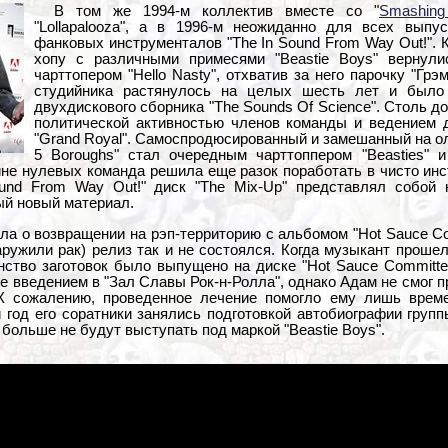
В том же 1994-м коллектив вместе со "
Smashing
"Lollapalooza", а в 1996-м неожиданно для всех выпу
фанковых инструменталов "The In Sound From Way Out!". 
хопу с различными примесями "Beastie Boys" вернул
чарттопером "Hello Nasty", отхватив за него парочку "Г
студийника растянулось на целых шесть лет и было
двухдискового сборника "The Sounds Of Science". Столь 
политической активностью членов команды и ведением 
"Grand Royal". Самоспродюсированный и замешанный на ол
5 Boroughs" стал очередным чарттоппером "Beasties" 
ине нулевых команда решила еще разок поработать в чисто ин
und From Way Out!" диск "The Mix-Up" представлял собой 
ый новый материал.
ла о возвращении на рэп-территорию с альбомом "Hot Sauce Comm
аружили рак) релиз так и не состоялся. Когда музыкант проше
ство заготовок было выпущено на диске "Hot Sauce Committee
 введением в "Зал Славы Рок-н-Ролла", однако Адам не смог п
 К сожалению, проведенное лечение помогло ему лишь врем
год его соратники занялись подготовкой автобиографии групп
больше не будут выступать под маркой "Beastie Boys".