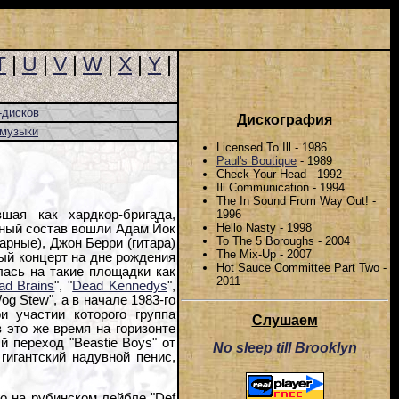
T
|
U
|
V
|
W
|
X
|
Y
|
-дисков
Дискография
-музыки
Licensed To Ill - 1986
Paul's Boutique
- 1989
Check Your Head - 1992
Ill Communication - 1994
The In Sound From Way Out! -
1996
шая как хардкор-бригада,
Hello Nasty - 1998
льный состав вошли Адам Йок
To The 5 Boroughs - 2004
дарные), Джон Берри (гитара)
The Mix-Up - 2007
вый концерт на дне рождения
Hot Sauce Committee Part Two -
лась на такие площадки как
2011
ad Brains
", "
Dead Kennedys
",
og Stew", а в начале 1983-го
и участии которого группа
Слушаем
в это же время на горизонте
 переход "Beastie Boys" от
No sleep till Brooklyn
гигантский надувной пенис,
о на рубинском лейбле "Def