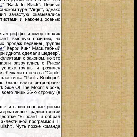
C
" "Back In Black". Первые
нском туре "Virgin", однако
ния зачастую оказывались
тистами, и, наконец, осенью
 метал-риффы и юмор плохих
board" высшую позицию, на
ых продаж первенец группы
er
" Керри Кинг. Масштабный
три идиота сделали шедевр",
фликтами с законом, но это
парни разругались с Риком
успеха группы и грозился
 сбежали от него на "Capitol
ластинка "Paul's Boutique".
но было найти ретро-фанк-
rk Side Of The Moon" в роке,
л всего лишь 36-ю строчку (в
ьше и в хип-хоповые ритмы
тернативных радиостанций
есятке "Billboard" и собрал
эклектичной программой "Ill
lshit". Чуть позже команда