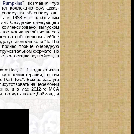
 Pumpkins
" возглавил тур
стил коллекцию соул-джаз-
К своему излюбленному хип-
ись в 1998-м с альбомным
рэмми". Ожидание следующего
 компенсировано выпуском
долгое молчание объяснялось
дел на собственном лейбле
дскульном хип-хопе "To The
и принес троице очередную
струментальном формате, но
не коллекцию ауттэйков, а
ittee, Pt. 1", однако из-за
л курс химиотерапии, сессии
 Part Two". Вскоре заслуги
рисутствовать на церемонии
енно, и в мае 2012-го MCA
ы, но чуть позже Даймонд и