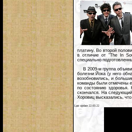
платину. Во второй полов
в отличие от "The In So
специально подготовленн
В 2009-м группа объяви
болезни Йока (у него обн
возобновились, и большин
команды были отмечены ее
по состоянию здоровья.
скончался. На следующий 
Хоровиц высказались, что 
Last update 22.03.22