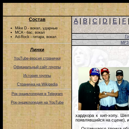
Состав
A
|
B
|
C
|
D
|
E
|
F
Mike D - вокал, ударные
MCA - бас, вокал
Го
Ad-Rock - гитара, вокал
MP3
Линки
YouTube-версия странички
Официальный сайт группы
История группы
Страничка на Wikipedia
Рок-энциклопедия в Telegram
Рок-энциклопедия на YouTube
хардкора к хип-хопу. Ше
появлявшийся на сцене), и
Оставшаяся троица обз