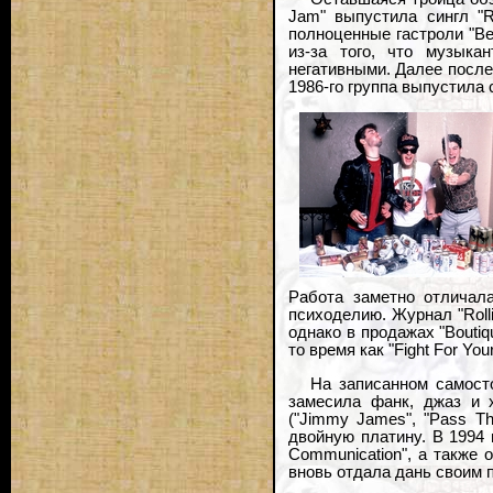
Jam" выпустила сингл "R
полноценные гастроли "Bea
из-за того, что музыка
негативными. Далее послед
1986-го группа выпустила
Работа заметно отличала
психоделию. Журнал "Rolli
однако в продажах "Boutiq
то время как "Fight For You
На записанном самост
замесила фанк, джаз и 
("Jimmy James", "Pass The
двойную платину. В 1994 
Communication", а также 
вновь отдала дань своим п