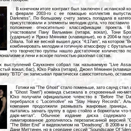
В конечном итоге контракт был заключен с испанской кон
в феврале 2003-го с ее помощью коллектив выпусти
Darkness". По большому счету запись попадала в категор
присутствовали и элементы мелодик-дэта, что поставило 
положение относительно классификации проекта. 
участвовали Пану Вильманн (гитара, вокал), Тони Бр
(ударные) и Яркко Мяннике (клавишные), но в 2004-м пос
Ойала. Той же весной вышел диск "4:17am", на котором "
комбинировать мелодии и готичную атмосферу с брутальны
что творчество группы нашло достаточное количество п
ионализме и лени и вскоре полностью разогнал состав.
х выступлений Саукконен собрал так называемую "Live Assau
стый вокал, бас), Юхо Райха (гитара), Джоел Мякинен (клавиш
жку "BTD" он записывал практически самостоятельно, оставив
Готики на "The Ghost" стало поменьше, зато саунд стал 
в "Ghost Town") команда съезжала в откровенный ню-мет
Юхо получили официальное членство в "Before The Da
перебрался с "Locomotive" на "Stay Heavy Records". Аль
компания продолжили размывать жанровые границы, 
пытались загнать группу в одно стойло и бормотали что-
дарк-метал". Обычное издание диска содержало 
лимитированное дополнялось перезаписанной версией "G
"The Bitter End" и видеоклипом на "Deadsong". В 2008-м в
Дани Миттинен, но в середине сессий "Soundscape Of Silen