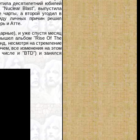
етила десятилетний юбилей
"Nuclear Blast", выпустила
е чарты, а второй угодил в
виду личных причин решил
рь и Атте.
арные), и уже спустя месяц
 вышел альбом "Rise Of The
аунд, несмотря на стремление
очем, все изменения на этом
 числе и "BTD") и занялся