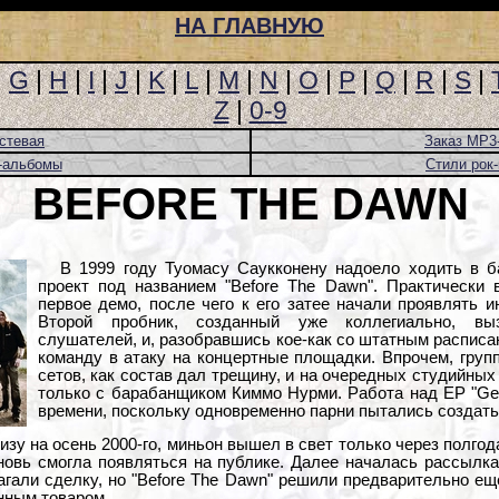
НА ГЛАВНУЮ
|
G
|
H
|
I
|
J
|
K
|
L
|
M
|
N
|
O
|
P
|
Q
|
R
|
S
|
Z
|
0-9
стевая
Заказ MP3
-альбомы
Стили рок
BEFORE THE DAWN
В 1999 году Туомасу Саукконену надоело ходить в б
проект под названием "Before The Dawn". Практически 
первое демо, после чего к его затее начали проявлять и
Второй пробник, созданный уже коллегиально, вы
слушателей, и, разобравшись кое-как со штатным расписа
команду в атаку на концертные площадки. Впрочем, групп
сетов, как состав дал трещину, и на очередных студийны
только с барабанщиком Киммо Нурми. Работа над EP "Ge
времени, поскольку одновременно парни пытались создать 
зу на осень 2000-го, миньон вышел в свет только через полгода
вновь смогла появляться на публике. Далее началась рассылка
гали сделку, но "Before The Dawn" решили предварительно еще
нным товаром.