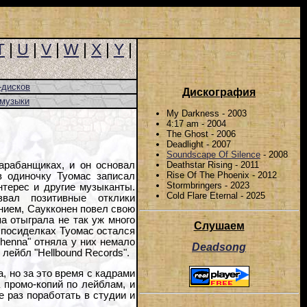
T
|
U
|
V
|
W
|
X
|
Y
|
-дисков
Дискография
-музыки
My Darkness - 2003
4:17 am - 2004
The Ghost - 2006
Deadlight - 2007
Soundscape Of Silence
- 2008
Deathstar Rising - 2011
арабанщиках, и он основал
Rise Of The Phoenix - 2012
в одиночку Туомас записал
Stormbringers - 2023
нтерес и другие музыканты.
Cold Flare Eternal - 2025
звал позитивные отклики
нием, Саукконен повел свою
а отыграла не так уж много
Слушаем
х посиделках Туомас остался
henna" отняла у них немало
Deadsong
лейбл "Hellbound Records".
, но за это время с кадрами
 промо-копий по лейблам, и
 раз поработать в студии и