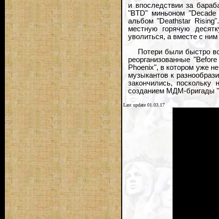
и впоследствии за бараб
"BTD" миньоном "Decade 
альбом "Deathstar Risin
местную горячую десят
уволиться, а вместе с ним
Потери были быстро во
реорганизованные "Before
Phoenix", в котором уже н
музыкантов к разнообрази
закончились, поскольку 
созданием МДМ-бригады "W
Last update 01.03.17