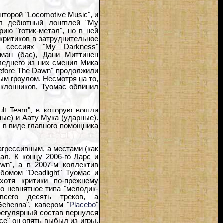
торой "Locomotive Music", и
л дебютный лонгплей "My
ию "готик-метал", но в ней
критиков в затруднительное
В сессиях "My Darkness"
оман (бас), Дани Миттинен
леднего из них сменил Мика
Before The Dawn" продолжили
м гроулом. Несмотря на то,
оклонников, Туомас обвинил
lt Team", в которую вошли
ные) и Аату Мука (ударные).
 в виде главного помощника
агрессивным, а местами (как
ал. К концу 2006-го Ларс и
wn", а в 2007-м коллектив
бомом "Deadlight" Туомас и
хотя критики по-прежнему
то невнятное типа "мелодик-
всего десять треков, а
ehenna", кавером "
Placebo
"
 регулярный состав вернулся
ce" он опять выбыл из игры,