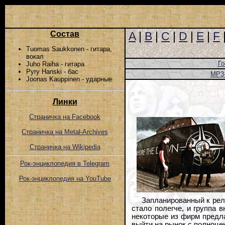
Состав
A
|
B
|
C
|
D
|
E
|
F
Tuomas Saukkonen - гитара,
вокал
Го
Juho Raiha - гитара
Pyry Hanski - бас
MP3
Joonas Kauppinen - ударные
Линки
Страничка на Facebook
Страничка на Metal-Archives
Страничка на Wikipedia
Рок-энциклопедия в Telegram
Рок-энциклопедия на YouTube
Запланированный к рели
стало полегче, и группа 
некоторые из фирм предла
выйти на рынок с полноце