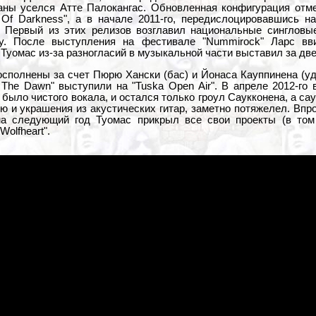
аны уселся Атте Палокангас. Обновленная конфигурация отм
Of Darkness", а в начале 2011-го, передислоцировавшись на 
g". Первый из этих релизов возглавил национальные сингловы
ку. После выступления на фестивале "Nummirock" Ларс в
 Туомас из-за разногласий в музыкальной части выставил за две
сполнены за счет Пюрю Хански (бас) и Йонаса Кауппинена (уд
 The Dawn" выступили на "Tuska Open Air". В апреле 2012-го
е было чистого вокала, и остался только гроул Саукконена, а с
ю и украшения из акустических гитар, заметно потяжелел. Впр
на следующий год Туомас прикрыл все свои проекты (в том
olfheart".