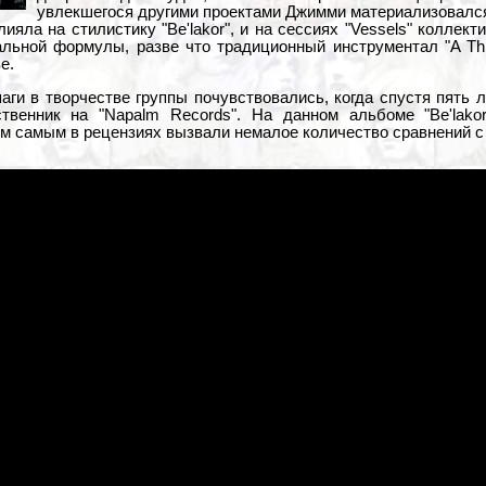
увлекшегося другими проектами Джимми материализовалс
ияла на стилистику "Be'lakor", и на сессиях "Vessels" коллек
льной формулы, разве что традиционный инструментал "A Thr
е.
ги в творчестве группы почувствовались, когда спустя пять л
твенник на "Napalm Records". На данном альбоме "Be'lako
м самым в рецензиях вызвали немалое количество сравнений с 