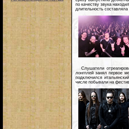
по качеству звука находил
длительность составляла 6
Слушатели отреагиров
лонгплей занял первое ме
подключился итальянский 
числе побывали на фестив