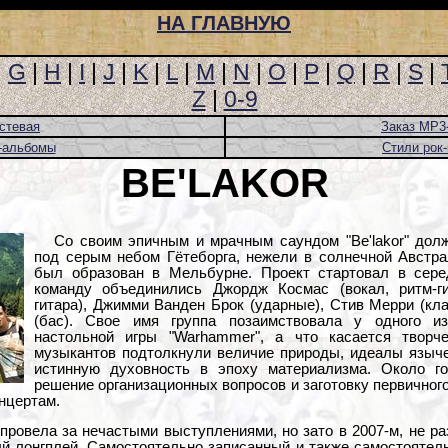
НА ГЛАВНУЮ
|
G
|
H
|
I
|
J
|
K
|
L
|
M
|
N
|
O
|
P
|
Q
|
R
|
S
|
Z
|
0-9
стевая
Заказ MP3
-альбомы
Стили рок
BE'LAKOR
Со своим эпичным и мрачным саундом "Be'lakor" дол
под серым небом Гётеборга, нежели в солнечной Австра
был образован в Мельбурне. Проект стартовал в серед
команду объединились Джордж Космас (вокал, ритм-ги
гитара), Джимми Ванден Брок (ударные), Стив Мерри (к
(бас). Свое имя группа позаимствовала у одного и
настольной игры "Warhammer", а что касается творч
музыкантов подтолкнули величие природы, идеалы языче
истинную духовность в эпоху материализма. Около год
решение организационных вопросов и заготовку первичног
нцертам.
провела за нечастыми выступлениями, но зато в 2007-м, не ра
 лонгплей. Самостоятельно записанный и также самостоятельно