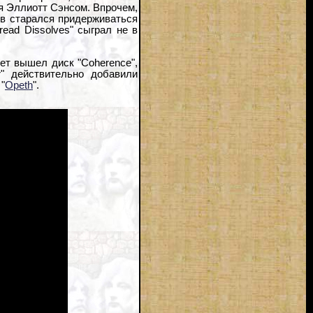
я Эллиотт Сэнсом. Впрочем,
тив старался придерживаться
ead Dissolves" сыграл не в
ет вышел диск "Coherence",
r" действительно добавили
"
Opeth
".