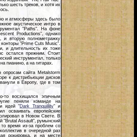
ько шесть треков, и хотя их
ось.
но и атмосферы здесь было
тяжное акустическое интро в
рументал "Paths". На фоне
scent Productions", однако
, и вторую полнометражку
конторы "Prime Cuts Music".
и, и длительность их тоже
рс остался прежним. Стоит
ческий инструментал, только
а пианино, а на гитарах.
 опросам сайта Metalstorm
коре к дистрибьюции дисков
рванули в Европу, где в том
то-то восхищался эпичным
ругие пеняли команде на
и идей "
Dark Tranquillity
" и
ил осваивать европейские
ролировал в Новом Свете. В
 "Brutal Assault", румынский
в то время из-за проблем со
коллектив в очередной раз
ая рокировка, и на месте