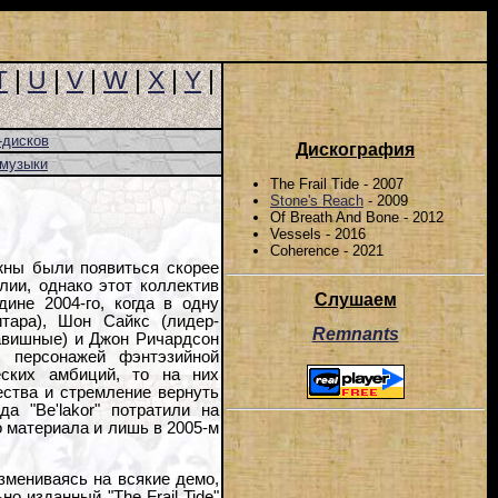
T
|
U
|
V
|
W
|
X
|
Y
|
-дисков
Дискография
-музыки
The Frail Tide - 2007
Stone's Reach
- 2009
Of Breath And Bone - 2012
Vessels - 2016
Coherence - 2021
жны были появиться скорее
лии, однако этот коллектив
Слушаем
ине 2004-го, когда в одну
тара), Шон Сайкс (лидер-
Remnants
лавишные) и Джон Ричардсон
з персонажей фэнтэзийной
еских амбиций, то на них
ства и стремление вернуть
а "Be'lakor" потратили на
о материала и лишь в 2005-м
змениваясь на всякие демо,
 изданный "The Frail Tide"