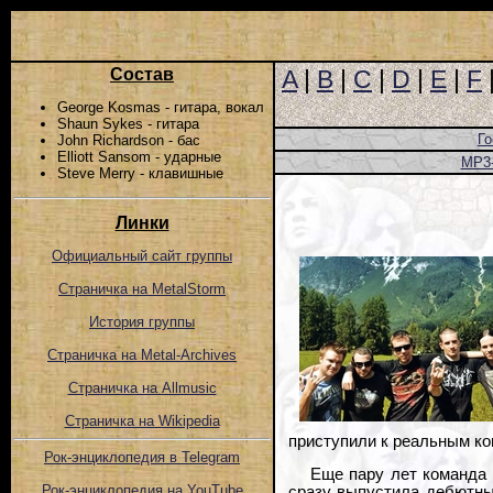
Состав
A
|
B
|
C
|
D
|
E
|
F
George Kosmas - гитара, вокал
Shaun Sykes - гитара
Го
John Richardson - бас
Elliott Sansom - ударные
MP3
Steve Merry - клавишные
Линки
Официальный сайт группы
Страничка на MetalStorm
История группы
Страничка на Metal-Archives
Страничка на Allmusic
Страничка на Wikipedia
приступили к реальным ко
Рок-энциклопедия в Telegram
Еще пару лет команда 
Рок-энциклопедия на YouTube
сразу выпустила дебютный