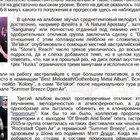
ся на достаточно высоком уровне. Всего на диске оказалось тол
-8 минут, какого-то погружения в прогрессив здесь не наблюдал
В целом на альбоме звучал среднетемповый мелодэт, 
достаточно, например флейта в "A Natural Apostasy", за
"Sanguinary" или полностью отданный под пианино инст
одобрительных откликов группа заключила сделку с "De
отношения с этим голландским лейблом не сложились
"Be'lakor" опубликовали с помощью местной австралийской 
На "Stone's Reach" число треков увеличилось до восьм
подросла, да и слегка добавился темп, но в целом ку
отметить, что, как и в прошлый раз, на диск попал акусти
трек "Husks" ограничился тремя минутами и исполнялся не н
али на работу австралийцев с еще большим позитивом, а по
сто в номинации "Best Melodeath/Gothenburg Metal Album". Вс
лейбл "Kolony", а сами "Be'lakor" после национального тура 
але "Summer Breeze Open Air".
Третий альбом вызвал противоречивые отклики: к
звучанием, мелодичностью и атмосферностью, а д
однообразие или пытались обвинить ее в клонировани
"
Insomnium
". Как бы то ни было, коллектив продолж
территории и с выходом "Of Breath And Bone" опять гаст
2015-м группа отметилась на таких фестивалях как чешский
"Rockstadt Open Air" и германский "Summer Breeze", но 
здоровьем у Шона его подменял Мэтт Доддс. Когда же 
добрался до студии, в составе произошла официальн