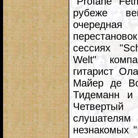
"Profane Fet
рубеже ве
очередна
перестаново
сессиях "Sc
Welt" комп
гитарист Ола
Майер де Во
Тидеманн и 
Четвертый
слушателя
незнакомых "