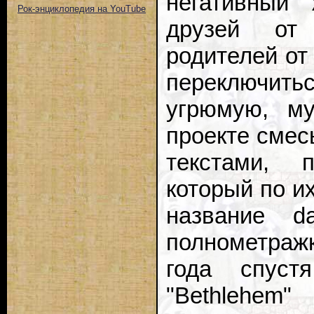
негативный 
Рок-энциклопедия на YouTube
друзей от 
родителей от 
переключит
угрюмую, му
проекте смес
текстами, 
который по и
название d
полнометраж
года спуст
"Bethlehem"