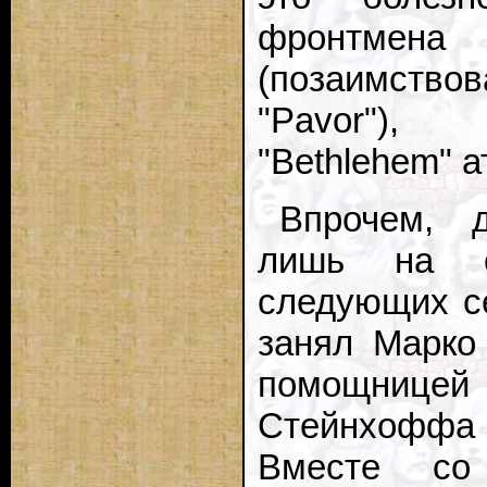
фронтмена 
(позаимств
"Pavor"),
"Bethlehem" 
Впрочем, д
лишь на о
следующих с
занял Марко 
помощнице
Стейнхоффа
Вместе со