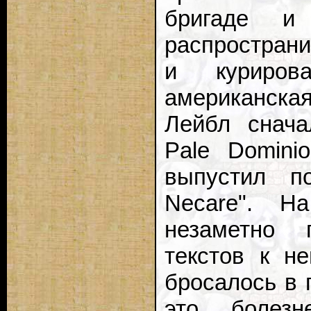
бригаде и
распространи
и курирова
американска
Лейбл снача
Pale Domini
выпустил по
Necare". Н
незаметно 
текстов к н
бросалось в г
это болезн