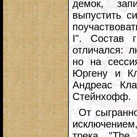
демок, зап
выпустить си
поучаствоват
I". Состав 
отличался: л
но на сесси
Юргену и Кл
Андреас Кла
Стейнхофф.
От сыгранн
исключением
трека "The 