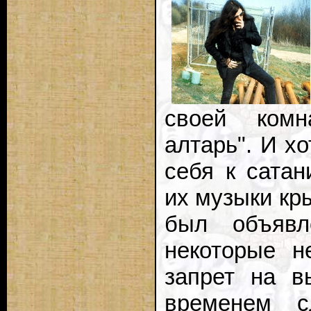
своей комн
алтарь". И хо
себя к сатан
их музыки кры
был объявл
некоторые н
запрет на в
временем с