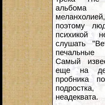
альбома 
меланхолией
поэтому лю
психикой н
слушать "Be
печальные 
Самый изве
еще на дем
пробника по
подростка,
неадеквата.