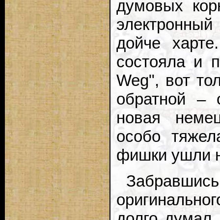
думовых корн
электронный
дойче харте
состояла и п
Weg", вот то
обратной – 
новая немец
особо тяжел
фишки ушли н
Забравши
оригинально
долго думал,