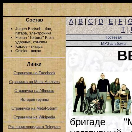
Состав
A
|
B
|
C
|
D
|
E
|
F
|
T
|
Jurgen Bartsch - бас,
гитара, электроника
Гостевая
Florian "Torturer" Klein -
ударные, сэмплы
MP3-альбомы
Karzov - гитара
B
Onielar - вокал
Линки
Страничка на Facebook
Страничка на Metal-Archives
Страничка на Allmusic
История группы
Страничка на Metal-Storm
Страничка на Wikipedia
бригаде "M
Рок-энциклопедия в Telegram