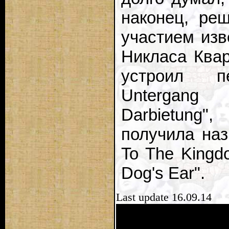
наконец, ре
участием изв
Никласа Квар
устроил пе
Untergang I
Darbietung
получила назв
To The Kingd
Dog's Ear".
Last update 16.09.14