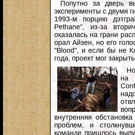
Попутно за дверь в
эксперименты с двумя г
1993-м порцию дэтгр
Pethane", из-за втор
оказалась на грани рас
орал Айзен, но его гол
"Blood", и если бы не 
года, проект мог закрыть
Но
на 
Conf
над
отв
воп
внутренняя обстановка
проблем, и столкнув
команде пришлось выпу