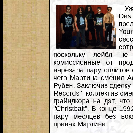
Уж
Des
пос
You
сес
сот
поскольку лейбл не
комиссионные от про
нарезала пару сплитов 
чего Мартина сменил Ал
Рубен. Заключив сделку
Records", коллектив см
грайндкора на дэт, чт
"Christbait". В конце 1
пару месяцев без вока
правах Мартина.