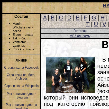
Н
Состав
A
|
B
|
C
|
D
|
E
|
F
|
G
|
H
|
T
|
U
|
V
Martin
Witchskinner -
Гостевая
вокал
Eisen - гитара
MP3-альбомы
Taki - бас
B
Ventilator -
ударные
Chuck - гитара
В 
Линки
нем
Страничка на Facebook
зан
Страничка на Metal-
осно
Archives
Айз
Страничка на Wikipedia
(вок
Рок-энциклопедия в
который они исповедов
Telegram
под категорию нойзк
Рок-энциклопедия на
YouTube