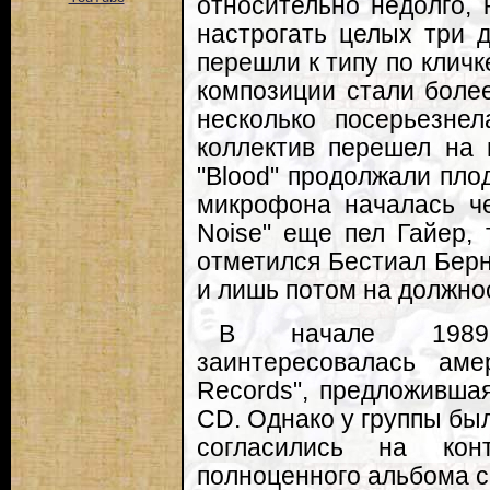
относительно недолго, 
настрогать целых три 
перешли к типу по кличк
композиции стали боле
несколько посерьезнел
коллектив перешел на 
"Blood" продолжали пло
микрофона началась че
Noise" еще пел Гайер, 
отметился Бестиал Бернд
и лишь потом на должно
В начале 1989-
заинтересовалась аме
Records", предложивша
CD. Однако у группы бы
согласились на кон
полноценного альбома 