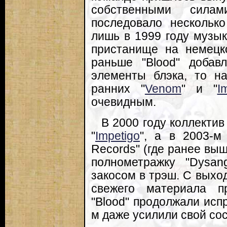
собственными сила
последовало несколько
лишь в 1999 году музы
пристанище на немецко
раньше "Blood" добав
элементы блэка, то на
ранних "
Venom
" и "
I
очевидным.
В 2000 году коллектив
"
Impetigo
", а в 2003-м
Records" (где ранее выш
полнометражку "Dysan
закосом в трэш. С выхо
свежего материала пр
"Blood" продолжали исп
м даже усилили свой со