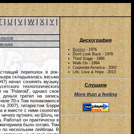
T
|
U
|
V
|
W
|
X
|
Y
|
-дисков
Дискография
-музыки
Boston
- 1976
Don't Look Back - 1978
Third Stage - 1986
Walk On - 1994
Corporate America - 2002
Life, Love & Hope - 2013
стоящий переполох в рок-
арьера складывалась весьма
947) начал сочинять музыку
Слушаем
етского технологического
на "Polaroid", однако свое
More than a feeling
 деньги тратил на запись
чале 70-х Том познакомился
та 2007), гитаристом Бэрри
а и вместе с ними сколотил
в ничего путного, но Шолц не
. Работал он практически в
материала было готово, Том
н по нескольким лейблам. В