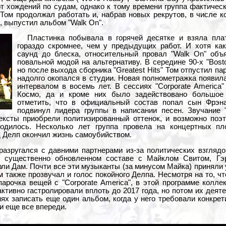
т хождений по судам, однако к тому времени группа фактическ
 Том продолжал работать и, набрав новых рекрутов, в числе 
, выпустил альбом "Walk On".
Пластинка побывала в горячей десятке и взяла пла
гораздо скромнее, чем у предыдущих работ. И хотя ка
саунд до блеска, относительный провал "Walk On" объ
повальной модой на альтернативу. В середине 90-х "Bost
но после выхода сборника "Greatest Hits" Том отпустил па
надолго окопался в студии. Новая полнометражка появил
интервалом в восемь лет. В сессиях "Corporate America
Космо, да и кроме них было задействовано большое 
отметить, что в официальный состав попал сын Фрэна
подвинул лидера группы в написании песен. Звучание "
тексты приобрели политизированный оттенок, и возможно поэ
ходилось. Несколько лет группа провела на концертных пл
д Делп окончил жизнь самоубийством.
азругался с давними партнерами из-за политических взглядов
в существенно обновленном составе с Майклом Свитом, Гэ
 Дам. Почти все эти музыканты (за минусом Майка) приняли уч
м также прозвучал и голос покойного Делпа. Несмотря на то, ч
арочка вещей с "Corporate America", в этой программе колле
активно гастролировали вплоть до 2017 года, но потом их деят
х записать еще один альбом, когда у него требовали конкрет
 и еще все впереди.