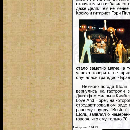
окончательно избавился о
даже Делп. Тем не менее
Космо и гитарист Гэри Пил
стало заметно мягче, а 
успеха говорить не при
случалась трагедия - Брэ
Немного погодя Шолц р
вернулись на гастроли 
Джеффом Нилом и Кимберли
Love And Hope", на которо
отредактированном виде п
раннему саунду. "Boston" 
Шолц заявлял о намерения
говоря, что ему только 70,
Last update 15.04.23