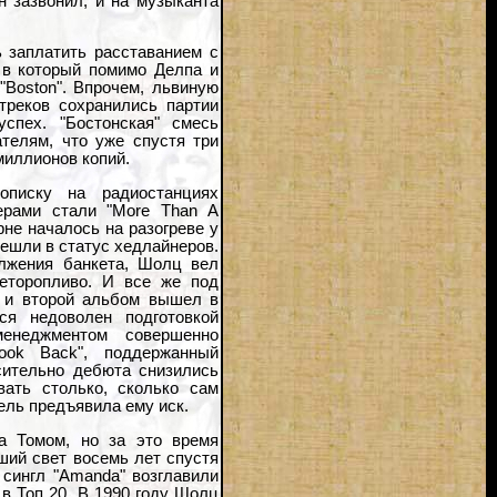
н зазвонил, и на музыканта
 заплатить расставанием с
 в который помимо Делпа и
"Boston". Впрочем, львиную
треков сохранились партии
спех. "Бостонская" смесь
телям, что уже спустя три
миллионов копий.
описку на радиостанциях
ерами стали "More Than A
урне началось на разогреве у
решли в статус хедлайнеров.
олжения банкета, Шолц вел
еторопливо. И все же под
 и второй альбом вышел в
ся недоволен подготовкой
енеджментом совершенно
ook Back", поддержанный
сительно дебюта снизились
ать столько, сколько сам
ель предъявила ему иск.
а Томом, но за это время
вший свет восемь лет спустя
и сингл "Amanda" возглавили
ь в Топ 20. В 1990 году Шолц