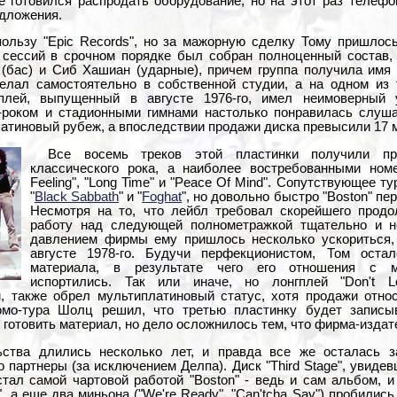
 готовился распродать оборудование, но на этот раз телефо
едложения.
ользу "Epic Records", но за мажорную сделку Тому пришлось
сессий в срочном порядке был собран полноценный состав,
(бас) и Сиб Хашиан (ударные), причем группа получила имя 
лал самостоятельно в собственной студии, а на одном из 
лей, выпущенный в августе 1976-го, имел неимоверный у
-роком и стадионными гимнами настолько понравилась слуша
атиновый рубеж, а впоследствии продажи диска превысили 17 
Все восемь треков этой пластинки получили пр
классического рока, а наиболее востребованными ном
Feeling", "Long Time" и "Peace Of Mind". Сопутствующее т
"
Black Sabbath
" и "
Foghat
", но довольно быстро "Boston" пе
Несмотря на то, что лейбл требовал скорейшего прод
работу над следующей полнометражкой тщательно и н
давлением фирмы ему пришлось несколько ускориться,
августе 1978-го. Будучи перфекционистом, Том остал
материала, в результате чего его отношения с м
испортились. Так или иначе, но лонгплей "Don't L
, также обрел мультиплатиновый статус, хотя продажи отно
омо-тура Шолц решил, что третью пластинку будет записыв
 готовить материал, но дело осложнилось тем, что фирма-издат
ства длились несколько лет, и правда все же осталась з
о партнеры (за исключением Делпа). Диск "Third Stage", увиде
 стал самой чартовой работой "Boston" - ведь и сам альбом, 
d", а еще два миньона ("We're Ready", "Can'tcha Say") пробилис