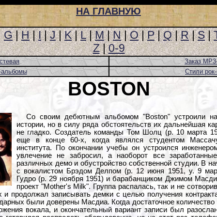
НА ГЛАВНУЮ
|
G
|
H
|
I
|
J
|
K
|
L
|
M
|
N
|
O
|
P
|
Q
|
R
|
S
|
Z
|
0-9
стевая
Заказ MP3
-альбомы
Стили рок
BOSTON
Со своим дебютным альбомом "Boston" устроили на
истории, но в силу ряда обстоятельств их дальнейшая к
не гладко. Создатель команды Том Шолц (р. 10 марта 1
еще в конце 60-х, когда являлся студентом Массачус
института. По окончании учебы он устроился инженером 
увлечение не забросил, а наоборот все заработанные
различных демо и обустройство собственной студии. В на
с вокалистом Брэдом Делпом (р. 12 июня 1951, у. 9 мар
Гудро (р. 29 ноября 1951) и барабанщиком Джимом Масди
проект "Mother's Milk". Группа распалась, так и не сотвори
х и продолжал записывать демки с целью получения контракта
ударных были доверены Масдиа. Когда достаточное количество 
ожения вокала, и окончательный вариант записи был разосла