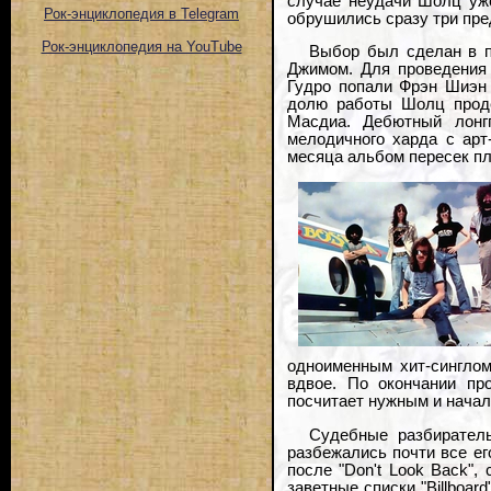
случае неудачи Шолц уже
Рок-энциклопедия в Telegram
обрушились сразу три пр
Рок-энциклопедия на YouTube
Выбор был сделан в п
Джимом. Для проведения 
Гудро попали Фрэн Шиэн 
долю работы Шолц проде
Масдиа. Дебютный лонгп
мелодичного харда с арт
месяца альбом пересек пл
одноименным хит-синглом
вдвое. По окончании пр
посчитает нужным и начал
Судебные разбиратель
разбежались почти все ег
после "Don't Look Back",
заветные списки "Billboar