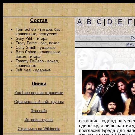
Состав
A
|
B
|
C
|
D
|
E
|
F
Tom Scholz - гитара, бас,
клавишные, перкуссия
Го
Gary Pihl - гитара
Tracy Ferrie - бас, вокал
MP3
Curly Smith - ударные
Beth Cohen - клавишные,
вокал, гитара
Tommy DeCarlo - вокал,
клавишные
Jeff Neal - ударные
Линки
YouTube-версия странички
Официальный сайт группы
Фан-сайт
История группы
оставлял надежд на успе
одиночку, и лишь партии 
Страничка на Wikipedia
пригласил Брэда для нал