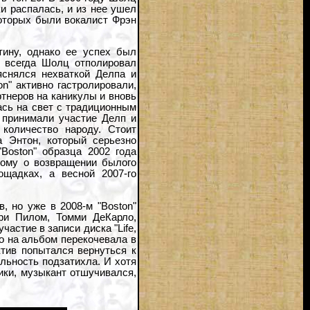
и распалась, и из нее ушел
которых были вокалист Фрэн
тину, однако ее успех был
к всегда Шолц отполировал
яснялся нехваткой Делпа и
on" активно гастролировали,
ртнеров на каникулы и вновь
ась на свет с традиционным
" принимали участие Делп и
количество народу. Стоит
 Энтон, который серьезно
Boston" образца 2002 года
тому о возвращении былого
ощадках, а весной 2007-го
, но уже в 2008-м "Boston"
ри Пилом, Томми ДеКарло,
астие в записи диска "Life,
то на альбом перекочевала в
ктив попытался вернуться к
ельность подзатихла. И хотя
ики, музыкант отшучивался,