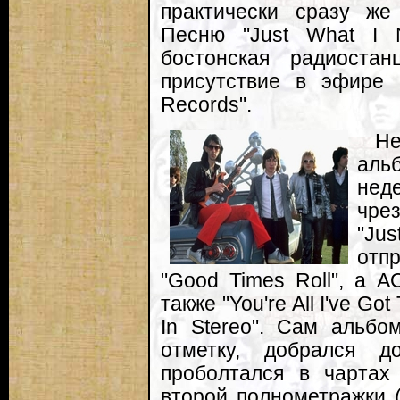
практически сразу же
Песню "Just What I 
бостонская радиоста
присутствие в эфире п
Records".
Не
аль
не
чре
"Ju
отпр
"Good Times Roll", а 
также "You're All I've Go
In Stereo". Сам альбо
отметку, добрался д
проболтался в чартах
второй полнометражки 