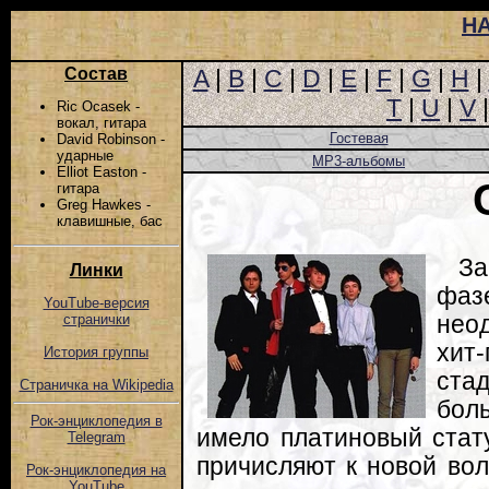
Н
Состав
A
|
B
|
C
|
D
|
E
|
F
|
G
|
H
|
T
|
U
|
V
Ric Ocasek -
вокал, гитара
Гостевая
David Robinson -
ударные
MP3-альбомы
Elliot Easton -
гитара
Greg Hawkes -
клавишные, бас
За
Линки
фа
YouTube-версия
нео
странички
хи
История группы
ста
Страничка на Wikipedia
бол
Рок-энциклопедия в
имело платиновый стату
Telegram
причисляют к новой вол
Рок-энциклопедия на
YouTube