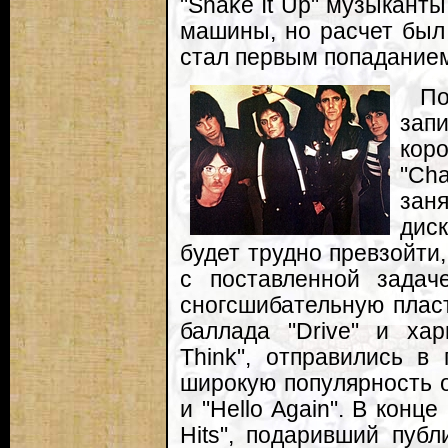
"Shake It Up" музыкант
машины, но расчет был 
стал первым попаданием
По
за
ко
"Cha
зан
диск
будет трудно превзойти
с поставленной зада
сногсшибательную пласти
баллада "Drive" и ха
Think", отправились в
широкую популярность 
и "Hello Again". В конц
Hits", подаривший публ