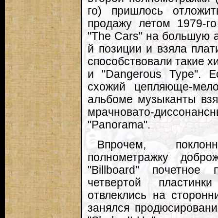
го) пришлось отложи
продажу летом 1979-го
"The Cars" на большую 
й позиции и взяла плат
способствовали такие хиты
и "Dangerous Type". 
схожий цепляюще-мел
альбоме музыканты взя
мрачновато-диссон
"Panorama".
Впрочем, поклон
полнометражку добро
"Billboard" почетно
четвертой пластинки
отвлеклись на сторонн
занялся продюсировани