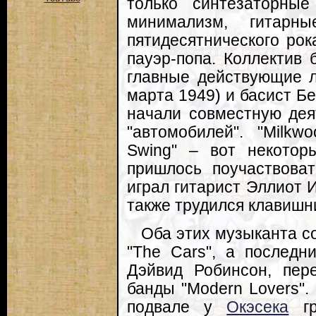
только синтезаторны
минимализм, гитарны
пятидесятнического ро
пауэр-попа. Коллектив 
главные действующие л
марта 1949) и басист Б
начали совместную дея
"автомобилей". "Milkw
Swing" – вот некотор
пришлось поучаствова
играл гитарист Эллиот 
также трудился клавишни
Оба этих музыканта 
"The Cars", а последн
Дэйвид Робинсон, пер
банды "Modern Lovers".
подвале у
Окэсека
гр