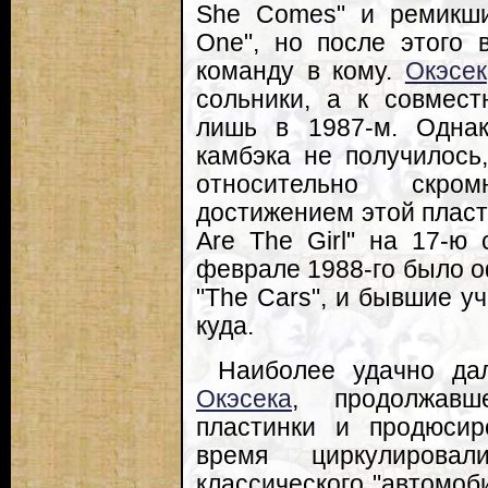
She Comes" и ремикши
One", но после этого 
команду в кому.
Окэсек
сольники, а к совмест
лишь в 1987-м. Одна
камбэка не получилось
относительно скро
достижением этой пласт
Are The Girl" на 17-ю 
феврале 1988-го было о
"The Cars", и бывшие у
куда.
Наиболее удачно да
Окэсека
, продолжавш
пластинки и продюсир
время циркулирова
классического "автомоб