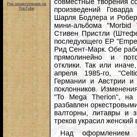
совместные творения с
Рок-энциклопедия на
произведений Говарда
YouTube
Шарля Бодлера и Робер
мини-альбома "Morbid 
Стивен Пристли (Штефе
последующего EP "Emper
Рид Сент-Марк. Обе раб
прямолинейно и пот
отклики. Так или иначе
апреля 1985-го, "Celt
Германии и Австрии и 
поклонников. Изменени
"To Mega Therion", на
разбавлен оркестровыми
валторны, литавры и з
треков украсил женский 
Над оформлением 