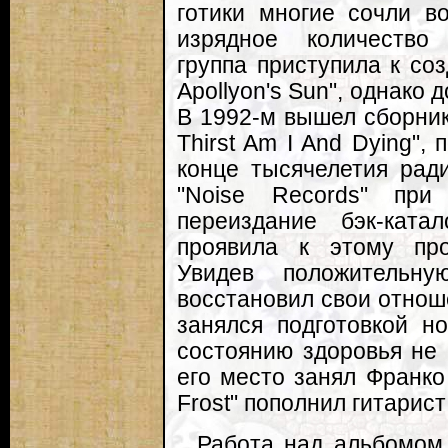
готики многие сочли в
изрядное количество 
группа приступила к со
Apollyon's Sun", однако 
В 1992-м вышел сборник
Thirst Am I And Dying",
конце тысячелетия рад
"Noise Records" пр
переиздание бэк-катал
проявила к этому про
Увидев положительн
восстановил свои отнош
занялся подготовкой н
состоянию здоровья не 
его место занял Франко 
Frost" пополнил гитарис
Работа над альбомом 