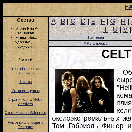
Н
Состав
A
|
B
|
C
|
D
|
E
|
F
|
G
|
H
|
T
|
U
|
V
Martin Eric Ain -
бас, вокал
Гостевая
Franco Sesa -
ударные,
MP3-альбомы
перкуссия
CELT
Линки
YouTube-версия
Об
странички
сыр
Тексты
"He
История группы
кома
Страничка на Metal-
влия
Archives
кол
Страничка на Wikipedia
околоэкстремальных жа
Рок-энциклопедия в
Том Габриэль Фишер и
Telegram