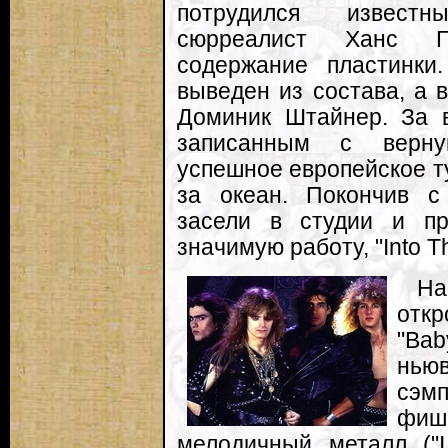
потрудился известн
сюрреалист Ханс Ги
содержание пластинк
выведен из состава, а 
Доминик Штайнер. За в
записанным с верну
успешное европейское тур
за океан. Покончив с
засели в студии и п
значимую работу, "Into 
На
откр
"Ba
ньюв
сэм
фиш
мелодичный металл ("I