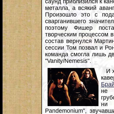
саунд приблизился к кан
металла, а всякий аван
Произошло это с под
сварганившего значите
поэтому Фишер поста
творческим процессом в 
состав вернулся Марти
сессии Том позвал и Ро
команда смогла лишь дв
"Vanity/Nemesis".
И 
кав
Бра
не 
груб
ни 
Pandemonium", звучавш