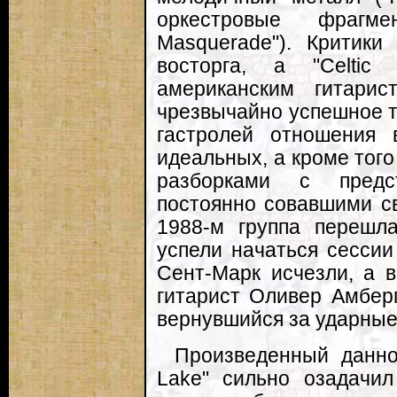
оркестровые фрагме
Masquerade"). Критики
восторга, а "Celtic
американским гитари
чрезвычайно успешное т
гастролей отношения 
идеальных, а кроме тог
разборками с предст
постоянно совавшими св
1988-м группа перешла
успели начаться сессии
Сент-Марк исчезли, а 
гитарист Оливер Амберг
вернувшийся за ударные
Произведенный данно
Lake" сильно озадачил 