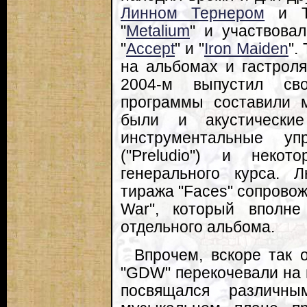
Линном Тернером
и Т.
"
Metalium
" и участвова
"
Accept
" и "
Iron Maiden
".
на альбомах и гастроля
2004-м выпустил св
программы составили м
были и акустически
инструментальные 
("Preludio") и неко
генерального курса. 
тиража "Faces" сопрово
War", который вполне
отдельного альбома.
Впрочем, вскоре так 
"GDW" перекочевали на п
посвящался различн