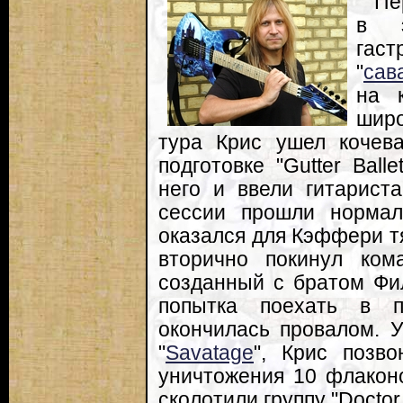
Пе
в э
гас
"
сав
на 
шир
тура Крис ушел кочева
подготовке "Gutter Bal
него и ввели гитарист
сессии прошли нормал
оказался для Кэффери т
вторично покинул коман
созданный с братом Фил
попытка поехать в пр
окончилась провалом. 
"
Savatage
", Крис позв
уничтожения 10 флакон
сколотили группу "Doctor 