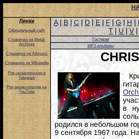
Н
Линки
A
|
B
|
C
|
D
|
E
|
F
|
G
|
H
|
T
|
U
|
V
Официальный сайт
Гостевая
Страничка на Metal-
Archives
MP3-альбомы
CHRI
Страничка на Allmusic
Страничка на Wikipedia
Рок-энциклопедия в
Кр
Telegram
гита
Рок-энциклопедия на
Orch
YouTube
учас
в н
сол
родился в небольшом го
9 сентября 1967 года. На