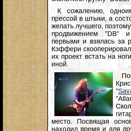
К сожалению, однои
прессой в штыки, а сос
желать лучшего, поэтому
продвижением "DB" и
первыми и взялась за р
Кэффери скооперировалс
их проект встать на ног
иной.
По
Кри
"
Sav
"Atl
Скол
гита
место. Посвящая осно
находил время и для др