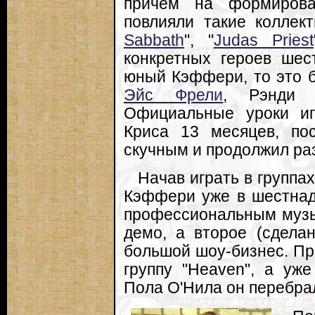
причем на формирова
повлияли такие коллект
Sabbath
", "
Judas Priest
конкретных героев шес
юный Кэффери, то это
Эйс Фрели
, Рэнди 
Официальные уроки иг
Криса 13 месяцев, по
скучным и продолжил ра
Начав играть в группах (в
Кэффери уже в шестнад
профессиональным музык
демо, а второе (сдела
большой шоу-бизнес. Пр
группу "Heaven", а уж
Пола О'Нила он перебрал