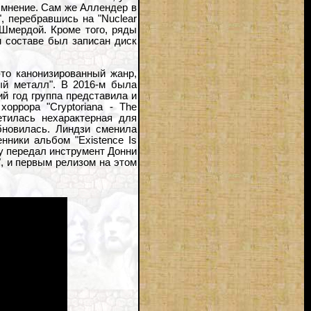
 мнение. Сам же Аллендер в
", перебравшись на "Nuclear
 Шмердой. Кроме того, ряды
м составе был записан диск
-то канонизированный жанр,
ый металл". В 2016-м была
й год группа представила и
оррора "Cryptoriana - The
етилась нехарактерная для
бновилась. Линдзи сменила
ники альбом "Existence Is
оу передал инструмент Донни
, и первым релизом на этом