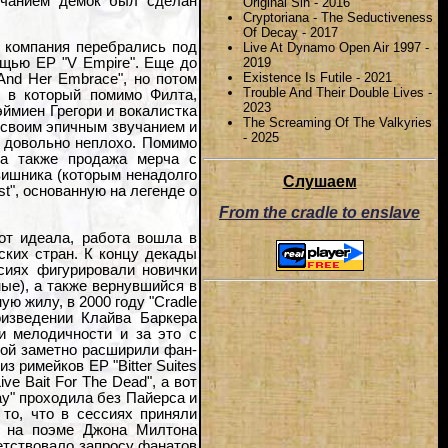
учанием демок был сделан
Original Sin - 2016
Cryptoriana - The Seductiveness
Of Decay - 2017
и компания перебрались под
Live At Dynamo Open Air 1997 -
2019
ощью EP "V Empire". Еще до
Existence Is Futile - 2021
And Her Embrace", но потом
Trouble And Their Double Lives -
, в который помимо Филта,
2023
эймиен Грегори и вокалистка
The Screaming Of The Valkyries
 своим эпичным звучанием и
- 2025
и довольно неплохо. Помимо
 а также продажа мерча с
вишника (которым ненадолго
Слушаем
t", основанную на легенде о
From the cradle to enslave
от идеала, работа вошла в
ских стран. К концу декады
сиях фигурировали новички
ые), а также вернувшийся в
ю жилу, в 2000 году "Cradle
роизведении Клайва Баркера
и мелодичности и за это с
гой заметно расширили фан-
 римейков EP "Bitter Suites
ive Bait For The Dead", а вот
ay" проходила без Пайерса и
то, что в сессиях приняли
й на поэме Джона Милтона
етствовало запросу фанатов