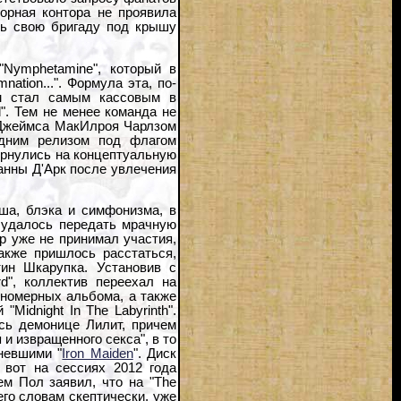
орная контора не проявила
ить свою бригаду под крышу
Nymphetamine", который в
ation...". Формула эта, по-
ом стал самым кассовым в
d". Тем не менее команда не
а Джеймса МакИлроя Чарлзом
едним релизом под флагом
 вернулись на концептуальную
анны Д'Арк после увлечения
ша, блэка и симфонизма, в
 удалось передать мрачную
р уже не принимал участия,
акже пришлось расстаться,
ин Шкарупка. Установив с
d", коллектив переехал на
 номерных альбома, а также
Midnight In The Labyrinth".
ась демонице Лилит, причем
и извращенного секса", в то
невшими "
Iron Maiden
". Диск
вот на сессиях 2012 года
м Пол заявил, что на "The
его словам скептически, уже