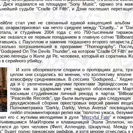
. Диск издавался на площадке "Sony Music", однако эта маж
ьнейшей судьбе "Cradle Of Filth", и Дэни поспешил перетащ
ейбле стал уже не связанный единой концепцией альбом "
охарактеризовал как нечто среднее между "Cruelty..." и "Damn
отала, и студийник 2004 года с его 750-тысячным тираж
кже оказался ее первым попаданием в главную сотню "Billboar
сставшись с Пауэллом и заменив тогдашнего второго гитарист
сколько потрэшевевшей в программе "Thornography". Посл
"Godspeed On The Devils Thunder", на котором "Cradle Of Filth"
рсию легенды о Жиле де Ре, человеке, который из соратника Ж
 в серийного убийцу.
И хотя обозреватели спорили о пропорциях дэта, трэ
целом они сходились во мнении, что коллективу вполне
атмосферу средневековья. В сессиях "Godspeed..." Хедже
да и с увлеченным другими проектами Эрландссоном т
тогда как за ударными уже надолго обосновался Март
восьмым студийником личный рекорд в чартах "Billboar
"Peaceville Records", где были выпущены два следующих
двухдисковый сборник оркестровых версий ранних вещей "
Полнометражка "Darkly, Darkly, Venus Aversa" посвящал
лейбл откомментировал релиз как "полотно ужаса, безумия 
нил его с жуткими мелодиями в духе "
Mercyful Fate
" и помрач
бъявившимся МакИлроем и клавишницей Эшли Эллилон, но 
ился до трех человек (Филт, Аллендер, Шкарупка). Между те
rs" будет полно панковских риффов, и хотя многие отнеслись к 