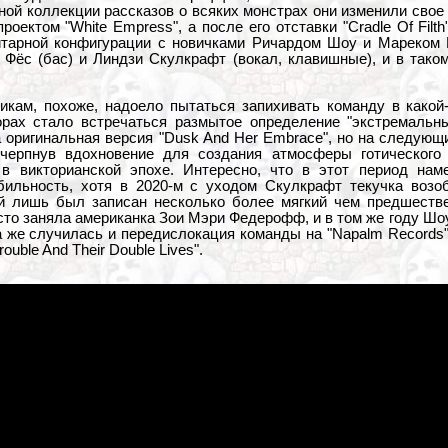
ой коллекции рассказов о всяких монстрах они изменили свое
оектом "White Empress", а после его отставки "Cradle Of Filth
хгитарной конфигурации с новичками Ричардом Шоу и Мареком
 Фёс (бас) и Линдзи Скулкрафт (вокал, клавишные), и в тако
икам, похоже, надоело пытаться запихивать команду в какой
рах стало встречаться размытое определение "экстремальн
оригинальная версия "Dusk And Her Embrace", но на следующи
черпнув вдохновение для создания атмосферы готического х
 в викторианской эпохе. Интересно, что в этот период нам
бильность, хотя в 2020-м с уходом Скулкрафт текучка возо
й лишь был записан несколько более мягкий чем предшествен
место заняла американка Зои Мэри Федерофф, и в том же году Ш
 же случилась и передислокация команды на "Napalm Records"
ouble And Their Double Lives".