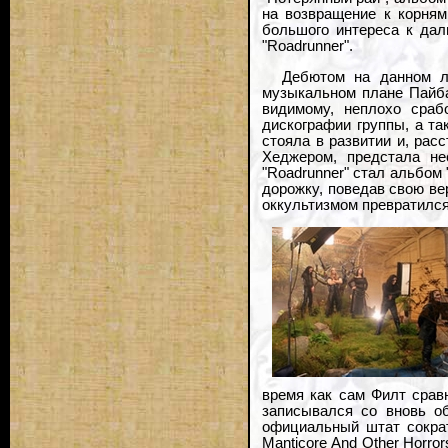
на возвращение к корням
большого интереса к дал
"Roadrunner".
Дебютом на данном л
музыкальном плане Пайбас 
видимому, неплохо сраб
дискографии группы, а та
стояла в развитии и, ра
Хеджером, предстала не
"Roadrunner" стал альбом 
дорожку, поведав свою ве
оккультизмом превратился
время как сам Филт срав
записывался со вновь о
официальный штат сократ
Manticore And Other Horro