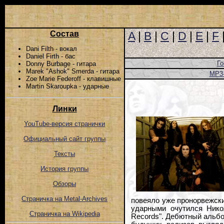
Состав
A
|
B
|
C
|
D
|
E
|
F
Dani Filth - вокал
Daniel Firth - бас
Го
Donny Burbage - гитара
Marek "Ashok" Smerda - гитара
MP3
Zoe Marie Federoff - клавишные
Martin Skaroupka - ударные
Линки
YouTube-версия странички
Официальный сайт группы
Тексты
История группы
Обзоры
Страничка на Metal-Archives
повеяло уже пронорвежски
ударными очутился Нико
Страничка на Wikipedia
Records". Дебютный альбом