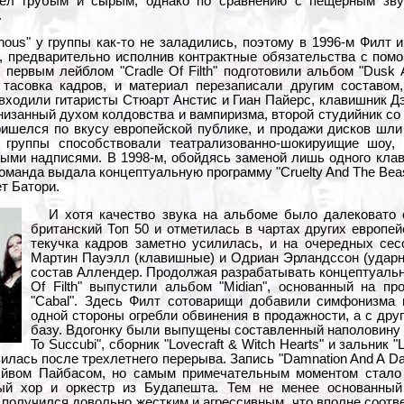
дел грубым и сырым, однако по сравнению с пещерным зв
.
ous" у группы как-то не заладились, поэтому в 1996-м Филт 
", предварительно исполнив контрактные обязательства с пом
 первым лейблом "Cradle Of Filth" подготовили альбом "Dusk 
тасовка кадров, и материал перезаписали другим составом
 входили гитаристы Стюарт Анстис и Гиан Пайерс, клавишник Д
изанный духом колдовства и вампиризма, второй студийник со
ришелся по вкусу европейской публике, и продажи дисков шл
и группы способствовали театрализованно-шокируищие шоу,
ыми надписями. В 1998-м, обойдясь заменой лишь одного кла
команда выдала концептуальную программу "Cruelty And The Beas
т Батори.
И хотя качество звука на альбоме было далековато 
британский Топ 50 и отметилась в чартах других европей
текучка кадров заметно усилилась, и на очередных сес
Мартин Пауэлл (клавишные) и Одриан Эрландссон (ударн
состав Аллендер. Продолжая разрабатывать концептуальну
Of Filth" выпустили альбом "Midian", основанный на п
"Cabal". Здесь Филт сотоварищи добавили симфонизма 
одной стороны огребли обвинения в продажности, а с дру
базу. Вдогонку были выпущены составленный наполовину из
To Succubi", сборник "Lovecraft & Witch Hearts" и зальник "L
илась после трехлетнего перерыва. Запись "Damnation And A D
эйвом Пайбасом, но самым примечательным моментом стало 
ый хор и оркестр из Будапешта. Тем не менее основанны
 получился довольно жестким и агрессивным, что вполне соотв