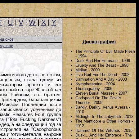
T
|
U
|
V
|
W
|
X
|
Y
|
-дисков
Дискография
-музыки
The Principle Of Evil Made Flesh
- 1994
Dusk And Her Embrace - 1996
Cruelty And The Beast - 1998
Midian
- 2000
Live Bait For The Dead - 2002
имитивного дэта, но потом,
Damnation And A Day - 2003
ыщенным, стала одним из
Nymphetamine - 2004
ициатором проекта и его
Thornography - 2006
оторый на заре 90-х собрал
Eleven Burial Masses - 2007
ом Райаном, его братом-
Godspeed On The Devil's
Притчардом, барабанщиком
Thunder - 2008
Рэйвзом. Последний после
Darkly, Darkly, Venus Aversa -
к записывался усеченным до
2010
astic Pleasures Foul" группа
Midnight In The Labyrinth - 2012
 ("Total Fucking Darkness")
The Manticore & Other Horrors -
дер, а на следующий год за
2012
истроился на "Cacophonous
Hammer Of The Witches - 2015
эка и готик-металла, на фоне
Dusk... And Her Embrace - The