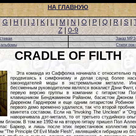
НА ГЛАВНУЮ
|
G
|
H
|
I
|
J
|
K
|
L
|
M
|
N
|
O
|
P
|
Q
|
R
|
S
|
Z
|
0-9
стевая
Заказ MP3
-альбомы
Стили рок
CRADLE OF FILTH
Эта команда из Саффолка начинала с относительно пр
продвигаясь к симфонизму и делая саунд более нас
законодателей моды в экстремальном металле. Ин
бессменным руководителем являлся вокалист Дэни Филт, к
первую версию группы в компании с гитаристом Пол
клавишником Бенджамином Райаном, басистом Джоном 
Дарреном Гарднером и еще одним гитаристом Робином 
первого демо временно удалился, так что второй пробни
квинтета составом. Если на "Invoking The Unclean" и "Orgi
наворачивала дэт-металл, то от третьего студийного опыта
м блэком. В том же 1992-м на вторую гитару пришел Пол Аллен
лас Баркер, и лишь после этих перестановок коллектив пр
 "The Principle Of Evil Made Flesh", являвшийся гибридом из бл