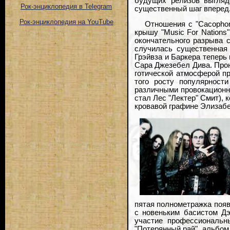
будущих релизов выгля
Рок-энциклопедия в Telegram
существенный шаг вперед
Рок-энциклопедия на YouTube
Отношения с "Cacophon
крышу "Music For Nations
окончательного разрыва с
случилась существенная 
Грэйвза и Баркера теперь
Сара Джезебел Дива. Прон
готической атмосферой п
того росту популярност
различными провокационн
стал Лес "Лектер" Смит), 
кровавой графине Элизабе
пятая полнометражка появ
с новеньким басистом Д
участие профессиональн
"Потерянный рай", альбом