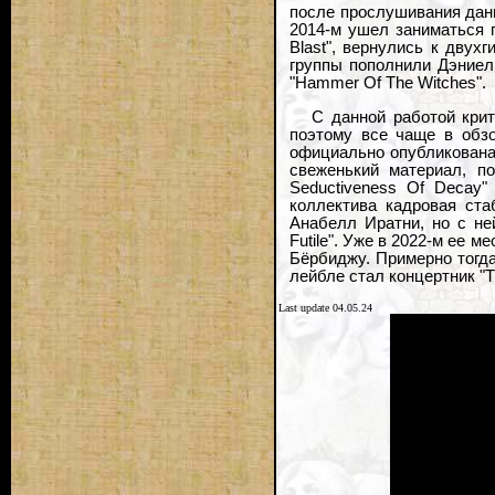
после прослушивания данн
2014-м ушел заниматься пр
Blast", вернулись к дву
группы пополнили Дэниел
"Hammer Of The Witches".
С данной работой крит
поэтому все чаще в обзо
официально опубликована 
свеженький материал, по
Seductiveness Of Decay"
коллектива кадровая ста
Анабелл Иратни, но с не
Futile". Уже в 2022-м ее 
Бёрбиджу. Примерно тогда
лейбле стал концертник "Tr
Last update 04.05.24