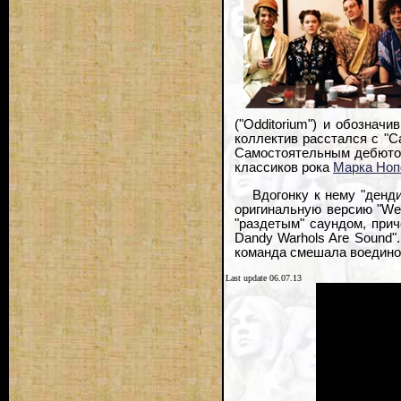
("Odditorium") и обознач
коллектив расстался с "Ca
Самостоятельным дебютом 
классиков рока
Марка Но
Вдогонку к нему "денд
оригинальную версию "We
"раздетым" саундом, при
Dandy Warhols Are Sound"
команда смешала воедино 
Last update 06.07.13