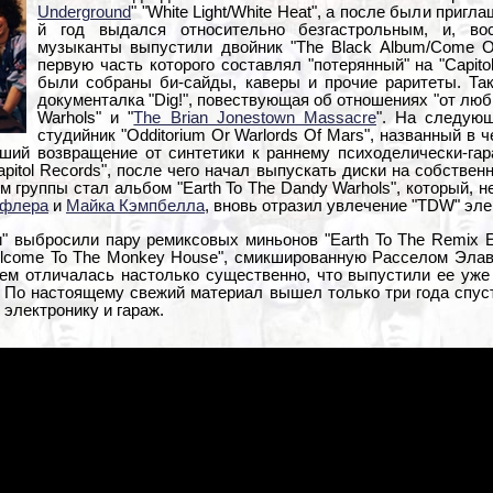
Underground
" "White Light/White Heat", а после были приглаш
й год выдался относительно безгастрольным, и, во
музыканты выпустили двойник "The Black Album/Come On
первую часть которого составлял "потерянный" на "Capito
были собраны би-сайды, каверы и прочие раритеты. Та
документалка "Dig!", повествующая об отношениях "от люб
Warhols" и "
The Brian Jonestown Massacre
". На следующ
студийник "Odditorium Or Warlords Of Mars", названный в 
ивший возвращение от синтетики к раннему психоделически-га
pitol Records", после чего начал выпускать диски на собственн
группы стал альбом "Earth To The Dandy Warhols", который, н
пфлера
и
Майка Кэмпбелла
, вновь отразил увлечение "TDW" эле
и" выбросили пару ремиксовых миньонов "Earth To The Remix E.
lcome To The Monkey House", смикшированную Расселом Элав
чем отличалась настолько существенно, что выпустили ее уже
. По настоящему свежий материал вышел только три года спуст
электронику и гараж.