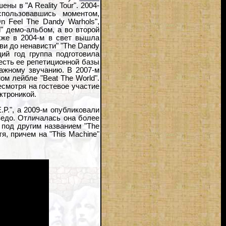
ены в "A Reality Tour". 2004-
спользовавшись моментом,
 Feel The Dandy Warhols",
l" демо-альбом, а во второй
кже в 2004-м в свет вышла
ви до ненависти" "The Dandy
ий год группа подготовила
честь ее репетиционной базы
ражному звучанию. В 2007-м
ом лейбле "Beat The World".
есмотря на гостевое участие
ктроникой.
P.", а 2009-м опубликовали
едо. Отличалась она более
 под другим названием "The
я, причем на "This Machine"