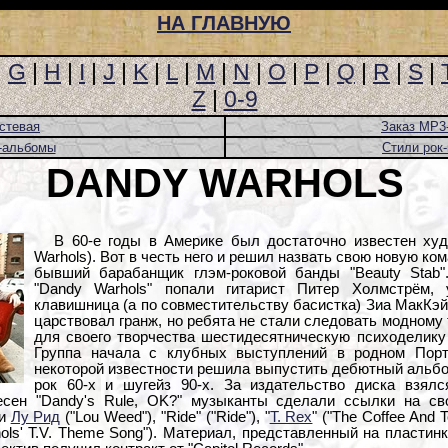
НА ГЛАВНУЮ
|
G
|
H
|
I
|
J
|
K
|
L
|
M
|
N
|
O
|
P
|
Q
|
R
|
S
|
Z
|
0-9
стевая
Заказ MP3
-альбомы
Стили рок
DANDY WARHOLS
В 60-е годы в Америке был достаточно известен ху
Warhols). Вот в честь него и решил назвать свою новую ко
бывший барабанщик глэм-роковой банды "Beauty Stab"
"Dandy Warhols" попали гитарист Питер Холмстрём,
клавишница (а по совместительству басистка) Зиа МакКэйб
царствовал гранж, но ребята не стали следовать модному
для своего творчества шестидесятническую психоделику 
Группа начала с клубных выступлений в родном Порт
некоторой известности решила выпустить дебютный альбо
рок 60-х и шугейз 90-х. За издательство диска взялс
есен "Dandy's Rule, OK?" музыканты сделали ссылки на сво
ли
Лу Рид
("Lou Weed"), "Ride" ("Ride"), "
T. Rex
" ("The Coffee And 
hols' T.V. Theme Song"). Материал, представленный на пласти