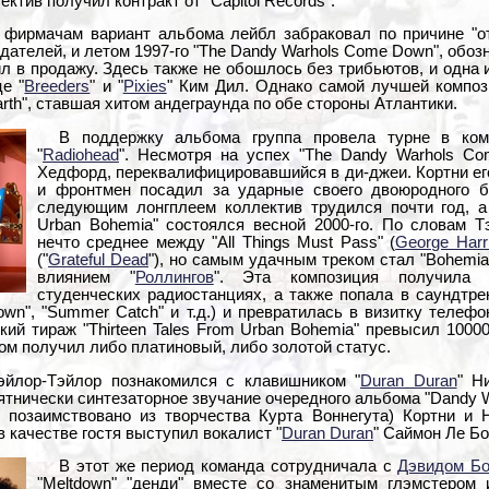
ектив получил контракт от "Capitol Records".
фирмачам вариант альбома лейбл забраковал по причине "отс
дателей, и летом 1997-го "The Dandy Warhols Come Down", обоз
ил в продажу. Здесь также не обошлось без трибьютов, и одна и
е "
Breeders
" и "
Pixies
" Ким Дил. Однако самой лучшей компози
arth", ставшая хитом андеграунда по обе стороны Атлантики.
В поддержку альбома группа провела турне в комп
"
Radiohead
". Несмотря на успех "The Dandy Warhols C
Хедфорд, переквалифицировавшийся в ди-джеи. Кортни его
и фронтмен посадил за ударные своего двоюродного б
следующим лонгплеем коллектив трудился почти год, а 
Urban Bohemia" состоялся весной 2000-го. По словам Т
нечто среднее между "All Things Must Pass" (
George Harr
("
Grateful Dead
"), но самым удачным треком стал "Bohemia
влиянием "
Роллингов
". Эта композиция получила 
студенческих радиостанциях, а также попала в саундтре
own", "Summer Catch" и т.д.) и превратилась в визитку телефо
кий тираж "Thirteen Tales From Urban Bohemia" превысил 1000
ом получил либо платиновый, либо золотой статус.
эйлор-Тэйлор познакомился с клавишником "
Duran Duran
" Н
тнически синтезаторное звучание очередного альбома "Dandy W
 позаимствовано из творчества Курта Воннегута) Кортни и
 качестве гостя выступил вокалист "
Duran Duran
" Саймон Ле Бо
В этот же период команда сотрудничала с
Дэвидом Б
"Meltdown" "денди" вместе со знаменитым глэмстером 