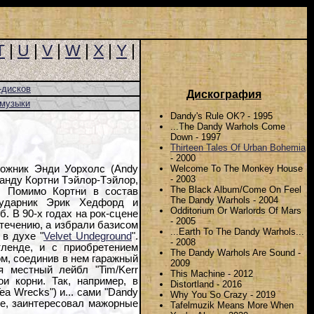
T
|
U
|
V
|
W
|
X
|
Y
|
-дисков
Дискография
-музыки
Dandy's Rule OK? - 1995
...The Dandy Warhols Come
Down - 1997
Thirteen Tales Of Urban Bohemia
- 2000
Welcome To The Monkey House
дожник Энди Уорхолс (Andy
- 2003
манду Кортни Тэйлор-Тэйлор,
The Black Album/Come On Feel
. Помимо Кортни в состав
The Dandy Warhols - 2004
 ударник Эрик Хедфорд и
Odditorium Or Warlords Of Mars
. В 90-х годах на рок-сцене
- 2005
 течению, а избрали базисом
...Earth To The Dandy Warhols...
в духе "
Velvet Undeground
".
- 2008
ленде, и с приобретением
The Dandy Warhols Are Sound -
м, соединив в нем гаражный
2009
я местный лейбл "Tim/Kerr
This Machine - 2012
и корни. Так, например, в
Distortland - 2016
Tea Wrecks") и... сами "Dandy
Why You So Crazy - 2019
нке, заинтересовал мажорные
Tafelmuzik Means More When