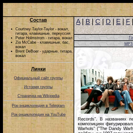
Состав
A
|
B
|
C
|
D
|
E
|
F
Courtney Taylor-Taylor - вокал,
гитара, клавишные, перкуссия
Го
Peter Holmstrom - гитара, вокал
Zia McCabe - клавишные, бас,
MP3
вокал
Brent DeBoer - ударные, гитара,
вокал
Линки
Официальный сайт группы
История группы
Страничка на Wikipedia
Рок-энциклопедия в Telegram
Рок-энциклопедия на YouTube
Records". В названиях п
композициях фигурирова
Warhols" ("The Dandy War