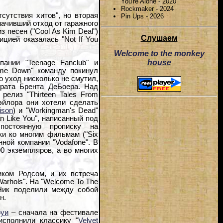
You're Alone - 2020
Rockmaker - 2024
утствия хитов", но вторая
Pin Ups - 2026
начивший отход от гаражного
з песен ("Cool As Kim Deal")
Слушаем
цией оказалась "Not If You
Welcome to the monkey
house
ании "Teenage Fanclub" и
ome Down" команду покинул
 уход нисколько не смутил,
рата Брента ДеБоера. Над
релиз "Thirteen Tales From
эйлора они хотели сделать
ison
) и "Workingman's Dead"
n Like You", написанный под
постоянную прописку на
ки ко многим фильмам ("Six
нной компании "Vodafone". В
00 экземпляров, а во многих
иком Родсом, и их встреча
arhols". На "Welcome To The
 Ник поделили между собой
н.
оуи
– сначала на фестивале
исполнили классику "
Velvet