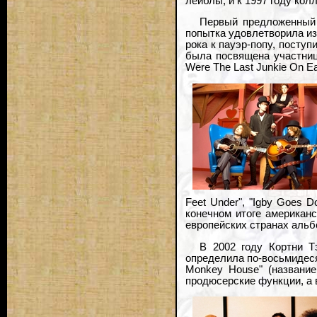
лейблы, и к 1997 году колл
Первый предложенный 
попытка удовлетворила из
рока к пауэр-попу, поступ
была посвящена участниц
Were The Last Junkie On E
Feet Under", "Igby Goes D
конечном итоге американс
европейских странах альб
В 2002 году Кортни Т
определила по-восьмидеся
Monkey House" (название
продюсерские функции, а в