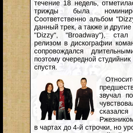
течение 18 недель, отметила
трижды была номинир
Соответственно альбом "Dizzy
данный трек, а также и другие х
"Dizzy", "Broadway"), ст
релизом в дискографии кома
сопровождался длительным
поэтому очередной студийник 
спустя.
Относ
предшест
звучал по
чувствов
сказалс
Ржезником
в чартах до 4-й строчки, но у