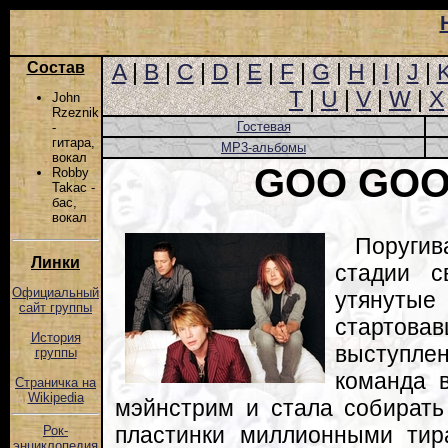
Состав
A
|
B
|
C
|
D
|
E
|
F
|
G
|
H
|
I
|
J
|
T
|
U
|
V
|
W
|
X
John
Rzeznik
Гостевая
-
гитара,
MP3-альбомы
вокал
GOO GOO
Robby
Takac -
бас,
вокал
Поругив
Линки
стадии с
Официальный
утянут
сайт группы
старто
История
выступлен
группы
команда 
Страничка на
Wikipedia
мэйнстрим и стала собирать
пластинки миллионными тир
Рок-
энциклопедия