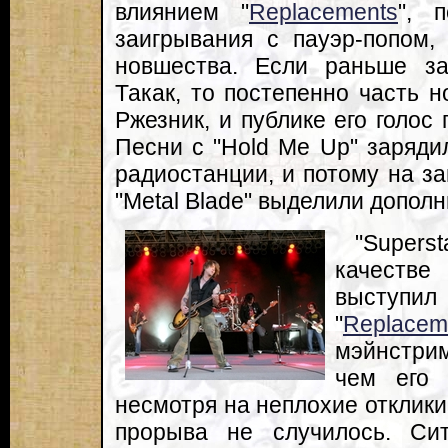
влиянием "
Replacements
", 
заигрывания с пауэр-попом
новшества. Если раньше за
Такак, то постепенно часть н
Ржезник, и публике его голос
Песни с "Hold Me Up" заряди
радиостанции, и потому на з
"Metal Blade" выделили допол
"Super
качестве
выступи
"
Replacem
мэйнстри
чем его 
несмотря на неплохие отклики
прорыва не случилось. Си