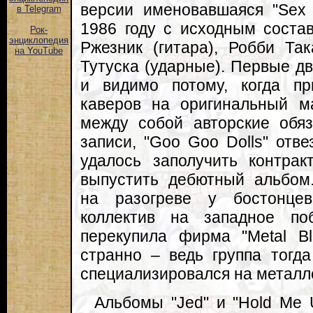
версии именовавшаяся "Sex 
в Telegram
1986 году с исходным соста
Рок-
энциклопедия
Ржезник (гитара), Робби Та
на YouTube
Тутуска (ударные). Первые дв
и видимо потому, когда п
каверов на оригинальный м
между собой авторские обя
записи, "Goo Goo Dolls" отве
удалось заполучить контракт
выпустить дебютный альбом
на разогреве у бостонце
коллектив на западное по
перекупила фирма "Metal B
странно – ведь группа тогда
специализировался на металл
Альбомы "Jed" и "Hold Me 