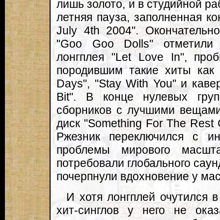
лишь золото, и в студийной ра
летняя пауза, заполненная кон
July 4th 2004". Окончатель
"Goo Goo Dolls" отметили
лонгплея "Let Love In", пр
породившим такие хиты как 
Days", "Stay With You" и каве
Bit". В конце нулевых гру
сборников с лучшими вещами
диск "Something For The Rest
Ржезник переключился с ин
проблемы мирового масшт
потребовали глобального саунд
почерпнули вдохновение у маст
И хотя лонгплей очутился в
хит-синглов у него не ока