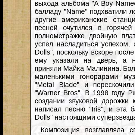
выхода альбома "A Boy Named
балладу "Name" подхватили ло
другие американские станц
песней очутился в горячей
полнометражке двойную плат
успел насладиться успехом,
Dolls", поскольку вскоре посл
ему указали на дверь, а 
приняли Майка Малинина. Бол
маленькими гонорарами му
"Metal Blade" и перескочи
"Warner Bros". В 1998 году Р
создании звуковой дорожки к
написал песню "Iris", и эта
Dolls" настоящими суперзвезд
Композиция возглавляла сп