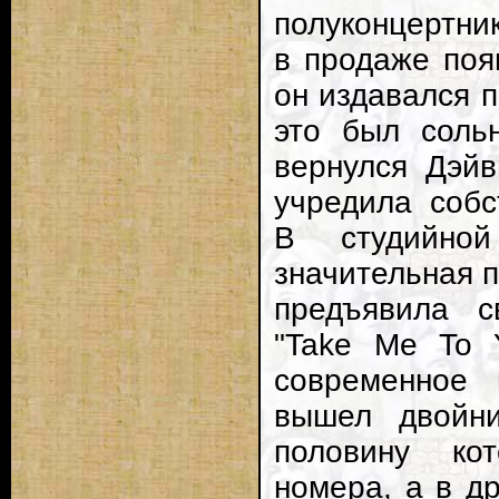
полуконцертник
в продаже появ
он издавался п
это был соль
вернулся Дэйв
учредила собс
В студийно
значительная п
предъявила 
"Take Me To Y
современное 
вышел двойни
половину ко
номера, а в д