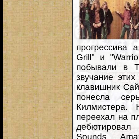
прогрессива а
Grill" и "War
побывали в Т
звучание этих
клавишник Сай
понесла сер
Килмистера. 
переехал на пл
дебютировал
Sounds, Ama