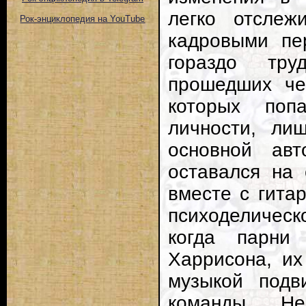
легко отслеж
Рок-энциклопедия на YouTube
кадровыми пе
гораздо тр
прошедших че
которых поп
личности, ли
основной ав
оставался на 
вместе с гита
психоделическ
когда парни
Харрисона, их
музыкой подв
команды. Н