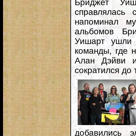
Бриджет Уи
справлялась 
напоминал м
альбомов Бр
Уишарт ушли 
команды, где 
Алан Дэйви и
сократился до 
добавились э