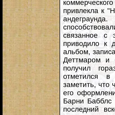
коммерческог
привлекла к "
андеграунда.
способствовал
связанное с 
приводило к 
альбом, запис
Деттмаром и 
получил гор
отметился в
заметить, что 
его оформлени
Барни Бабблс 
последний вс