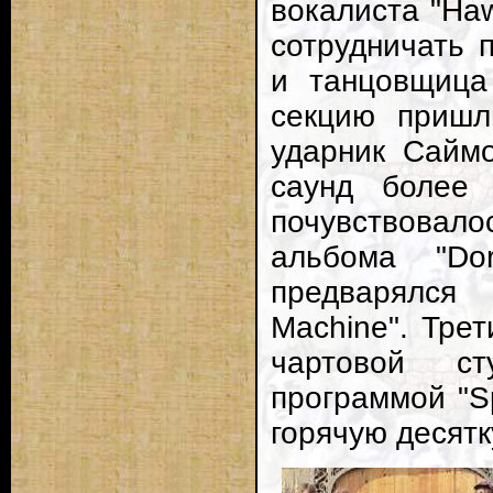
вокалиста "Haw
сотрудничать 
и танцовщица
секцию пришл
ударник Саймо
саунд более 
почувствова
альбома "Dor
предварялся 
Machine". Трет
чартовой с
программой "Sp
горячую десятк