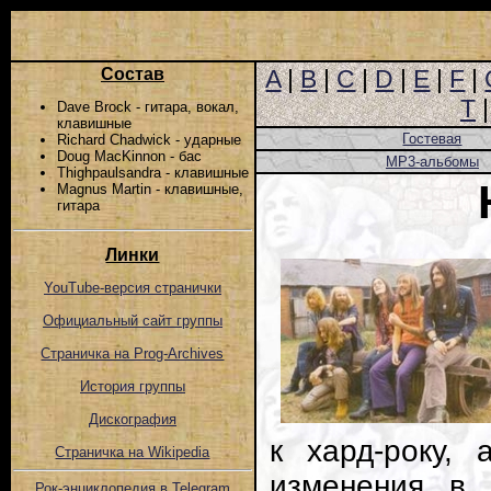
Состав
A
|
B
|
C
|
D
|
E
|
F
|
T
Dave Brock - гитара, вокал,
клавишные
Гостевая
Richard Chadwick - ударные
Doug MacKinnon - бас
MP3-альбомы
Thighpaulsandra - клавишные
Magnus Martin - клавишные,
гитара
Линки
YouTube-версия странички
Официальный сайт группы
Страничка на Prog-Archives
История группы
Дискография
к хард-року,
Страничка на Wikipedia
изменения в 
Рок-энциклопедия в Telegram