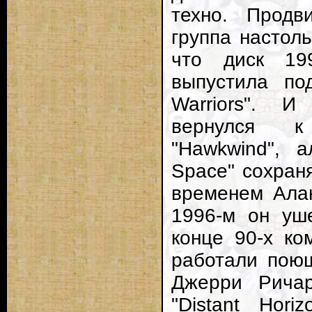
техно. Продв
группа настоль
что диск 19
выпустила по
Warriors". И
вернулся к
"Hawkwind", 
Space" сохран
временем Алан
1996-м он уше
конце 90-х ко
работали поющ
Джерри Ричар
"Distant Hori