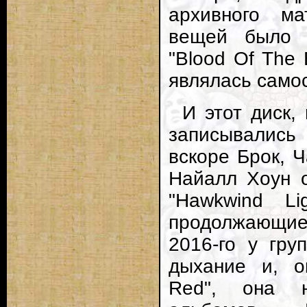
архивного ма
вещей было 
"Blood Of The 
являлась само
И этот диск,
записывались
вскоре Брок, 
Найалл Хоун о
"Hawkwind Li
продолжающи
2016-го у гру
дыхание и, о
Red", она н