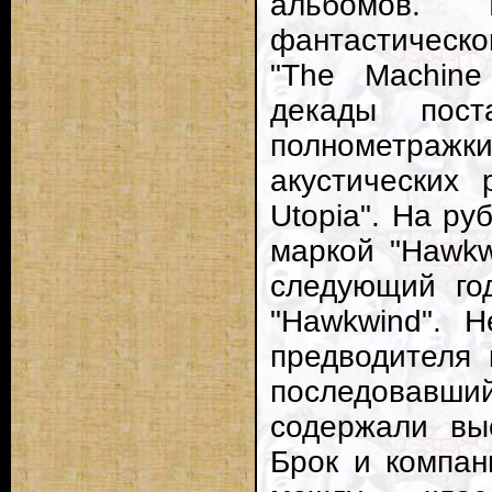
альбомов.
фантастическ
"The Machine
декады пос
полнометражки
акустических
Utopia". На р
маркой "Hawkwi
следующий го
"Hawkwind". 
предводителя 
последовавший 
содержали вы
Брок и компан