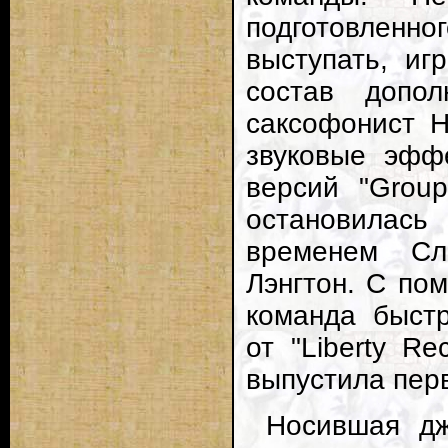
подготовленно
выступать, иг
состав допо
саксофонист Н
звуковые эфф
версий "Grou
остановилась
временем Сл
Лэнгтон. С по
команда быстр
от "Liberty Re
выпустила перв
Носившая дж