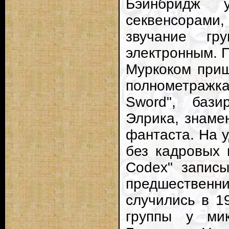
Бэйнбридж у
секвенсорам
звучание гр
электронным. П
Муркоком приш
полнометражка
Sword", бази
Элрика, знаме
фантаста. На 
без кадровых 
Codex" запис
предшестве
случились в 1
группы у ми