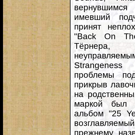
вернувшимся
имевший под
принят непло
"Back On The
Тёрнера,
неуправляе
Strangenes
проблемы по
прикрыв лавоч
на родственны
маркой был 
альбом "25 Ye
возглавляемый
прежнему наз