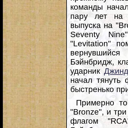
команды начал
пару лет на
выпуска на "Br
Seventy Nin
"Levitation" 
вернувшийся 
Бэйнбридж, кл
ударник
Джинд
начал тянуть 
быстренько пр
Примерно то
"Bronze", и т
флагом "RC