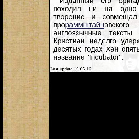
Изданный его бригад
походил ни на одно 
творение и совмеща
про
раммштайн
овског
англоязычные тексты
Кристиан недолго удер
десятых годах Хан опят
название "Incubator".
Last update 16.05.16