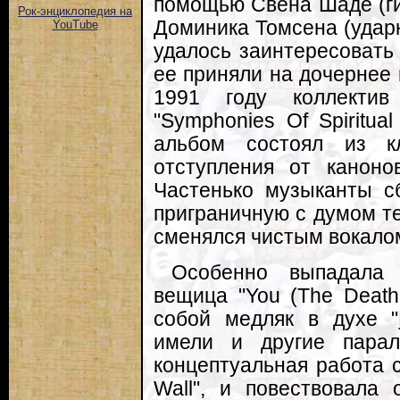
помощью Свена Шаде (ги
Рок-энциклопедия на
Доминика Томсена (удар
YouTube
удалось заинтересовать л
ее приняли на дочернее 
1991 году коллектив
"Symphonies Of Spiritua
альбом состоял из кл
отступления от каноно
Частенько музыканты с
приграничную с думом те
сменялся чистым вокало
Особенно выпадала
вещица "You (The Death 
собой медляк в духе "
имели и другие пара
концептуальная работа 
Wall", и повествовала 