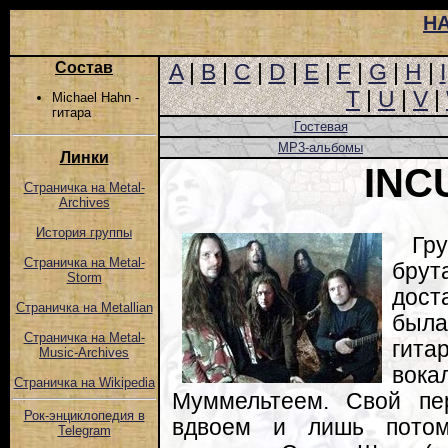
Н
Состав
A
|
B
|
C
|
D
|
E
|
F
|
G
|
H
|
I
T
|
U
|
V
|
Michael Hahn -
гитара
Гостевая
MP3-альбомы
Линки
INC
Страничка на Metal-
Archives
История группы
Гр
Страничка на Metal-
брут
Storm
дос
Страничка на Metallian
был
Страничка на Metal-
гит
Music-Archives
во
Страничка на Wikipedia
Муммельтеем. Свой пе
Рок-энциклопедия в
вдвоем и лишь потом
Telegram