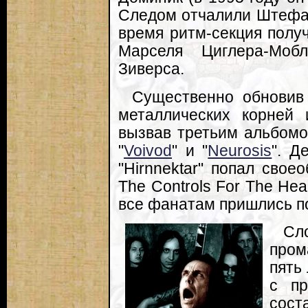
Следом отчалили Штефан
время ритм-секция полу
Марселя Циглера-Моб
Зиверса.
Существенно обновив 
металлических корней 
вызвав третьим альбом
"
Voivod
" и "
Neurosis
". Д
"Hirnnektar" попал свое
The Controls For The Hea
все фанатам пришлись по
Сл
пром
пять
с пр
сост