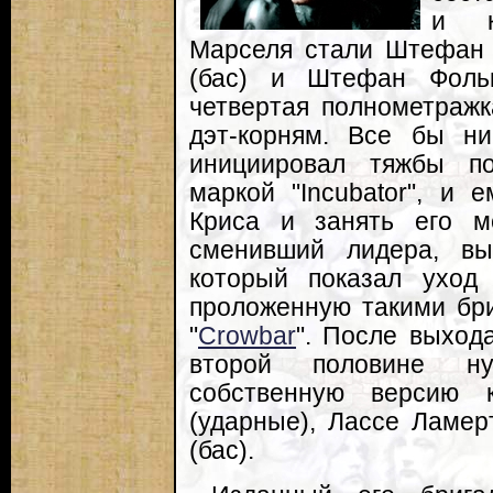
и к
Марселя стали Штефан 
(бас) и Штефан Фольк
четвертая полнометраж
дэт-корням. Все бы ни
инициировал тяжбы по
маркой "Incubator", и 
Криса и занять его ме
сменивший лидера, вып
который показал уход 
проложенную такими бри
"
Crowbar
". После выхода
второй половине н
собственную версию
(ударные), Лассе Ламер
(бас).