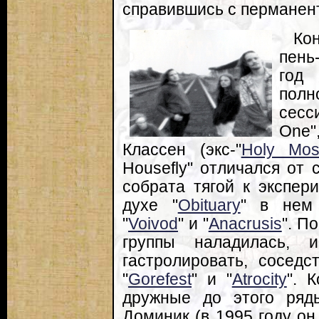
справившись с перманен
Ко
пень
год 
полн
сесс
One
Классен (экс-"
Holy Mos
Housefly" отличался от
собрата тягой к экспер
духе "
Obituary
" в нем 
"
Voivod
" и "
Anacrusis
". П
группы наладилась, и
гастролировать, соседс
"
Gorefest
" и "
Atrocity
". 
дружные до этого ряд
Доминик (в 1995 году он