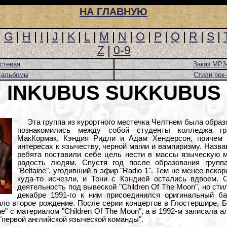
НА ГЛАВНУЮ
|
G
|
H
|
I
|
J
|
K
|
L
|
M
|
N
|
O
|
P
|
Q
|
R
|
S
|
Z
|
0-9
стевая
Заказ MP3
-альбомы
Стили рок
INKUBUS SUKKUBUS
Эта группа из курортного местечка Челтнем была образо
познакомились между собой студенты колледжа гр
МакКормак, Кэндия Ридли и Адам Хендерсон, причем
интересах к язычеству, черной магии и вампиризму. Назвав
ребята поставили себе цель нести в массы языческую 
радость людям. Спустя год после образования групп
"Beltaine", угодивший в эфир "Radio 1". Тем не менее вск
куда-то исчезли, и Тони с Кэндией остались вдвоем.
деятельность под вывеской "Children Of The Moon", но ст
декабре 1991-го к ним присоединился оригинальный б
ило второе рождение. После серии концертов в Глостершире, 
ne" с материалом "Children Of The Moon", а в 1992-м записала ал
 "первой английской языческой команды".