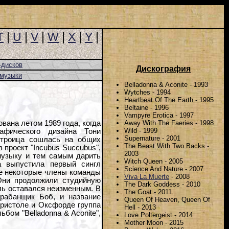
T
|
U
|
V
|
W
|
X
|
Y
|
-дисков
Дискография
-музыки
Belladonna & Aconite - 1993
Wytches - 1994
Heartbeat Of The Earth - 1995
Beltaine - 1996
Vampyre Erotica - 1997
Away With The Faeries - 1998
вана летом 1989 года, когда
Wild - 1999
афического дизайна Тони
Supernature - 2001
 троица сошлась на общих
The Beast With Two Backs -
 проект "Incubus Succubus",
2003
музыку и тем самым дарить
Witch Queen - 2005
а выпустила первый сингл
Science And Nature - 2007
оре некоторые члены команды
Viva La Muerte
- 2008
 Они продолжили студийную
The Dark Goddess - 2010
иль оставался неизменным. В
The Goat - 2011
арабанщик Боб, и название
Queen Of Heaven, Queen Of
Бристоле и Оксфорде группа
Hell - 2013
ьбом "Belladonna & Aconite",
Love Poltergeist - 2014
Mother Moon - 2015