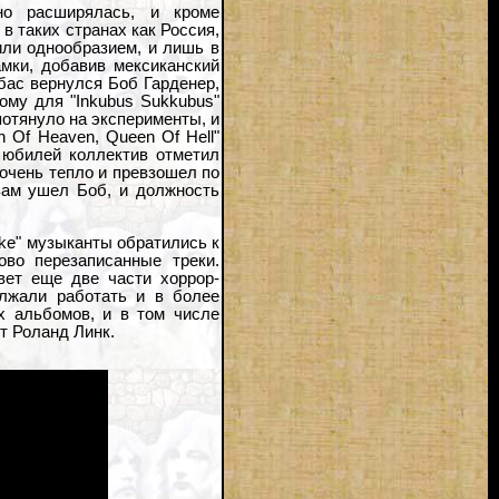
нно расширялась, и кроме
в таких странах как Россия,
или однообразием, и лишь в
мки, добавив мексиканский
 бас вернулся Боб Гарденер,
ому для "Inkubus Sukkubus"
потянуло на эксперименты, и
n Of Heaven, Queen Of Hell"
 юбилей коллектив отметил
 очень тепло и превзошел по
вам ушел Боб, и должность
ake" музыканты обратились к
ово перезаписанные треки.
ет еще две части хоррор-
должали работать и в более
х альбомов, и в том числе
т Роланд Линк.