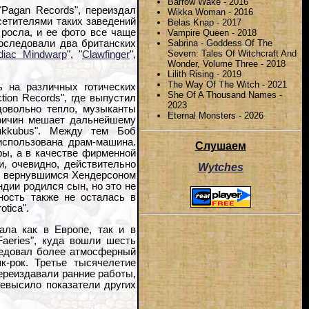
Barrow Wake - 2016
"Pagan Records", переиздал
Wikka Woman - 2016
осетителями таких заведений
Belas Knap - 2017
 росла, и ее фото все чаще
Vampire Queen - 2018
Sabrina - Goddess Of The
оследовали два британских
Severn: Tales Of Witchcraft And
diac Mindwarp
", "
Clawfinger
",
Wonder, Volume Three - 2018
Lilith Rising - 2019
The Way Of The Witch - 2021
 на различных готических
She Of A Thousand Names -
tion Records", где выпустил
2023
довольно тепло, музыканты
Eternal Monsters - 2026
причин мешает дальнейшему
ukkubus". Между тем Боб
использована драм-машина.
Слушаем
ры, а в качестве фирменной
, очевидно, действительно
Wytches
 с вернувшимся Хендерсоном
ндии родился сын, но это не
ность также не осталась в
tica".
ала как в Европе, так и в
aeries", куда вошли шесть
ледовал более атмосферный
к-рок. Третье тысячелетие
переиздавали ранние работы,
ревысило показатели других