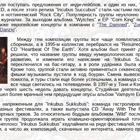
и поступать предложения от инди-лейблов, и один из них, 
 CD, а после этого релиза "Incubus Succubus" стали частыми п
 и ноттингемский "Rock City". Популярность группы неуклонно
журналах. За выходом альбома "Wytches" и EP "Corn King" п
акже европейские концерты в компании с "
The Damned
", "
Zo
Danzig
".
Между тем композиции группы все чаще появлялись
сборниках, а в 1995-м коллектив перебрался на "Resurrec
CD "Heartbeat Of The Earth". Хотя альбом был принят 
решили, что название группы ввиду нумерологических 
развитию, и изменили его написание на "Inkubus S
переключился на бас-гитару, а в роли ударника была 
Кроме того, группой стали активно применяться секвенсо
фишки музыканты пустили в ход боуран. Смена вывески
помогла, и туры стали еще более успешными, а команда
все чаще светились на телевидении. В 1997-м у Тони и Кэ
е через шесть недель давать концерты. Студийная деятель
вышел более мрачный чем предыдущие опусы альбом "Vampyre Ero
ь напряженным для "Inkubus Sukkubus": команда гастролиров
азных фестивалях, а также выпустила CD "Away With The F
ертных треков. За относительно бодрым альбомом "Wild" пос
ом группа продолжала играть клавишно-ориентированный готи
неплохо: "Inkubus Sukkubus" хедлайнили на ряде фестивалей, 
, а число их композиций, скачанных из интернета, намного п