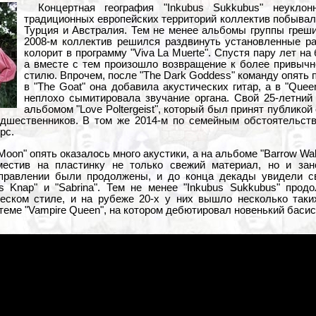
Концертная география "Inkubus Sukkubus" неукло
традиционных европейских территорий коллектив побывал 
Турция и Австралия. Тем не менее альбомы группы греш
2008-м коллектив решился раздвинуть установленные ра
колорит в программу "Viva La Muerte". Спустя пару лет на
а вместе с тем произошло возвращение к более привычн
стилю. Впрочем, после "The Dark Goddess" команду опять 
в "The Goat" она добавила акустических гитар, а в "Quee
неплохо сымитировала звучание органа. Свой 25-летний
альбомом "Love Poltergeist", который был принят публикой
дшественников. В том же 2014-м по семейным обстоятельст
рс.
Moon" опять оказалось много акустики, а на альбоме "Barrow W
местив на пластинку не только свежий материал, но и зан
правлении были продолжены, и до конца декады увидели св
as Knap" и "Sabrina". Тем не менее "Inkubus Sukkubus" про
еском стиле, и на рубеже 20-х у них вышло несколько таки
еме "Vampire Queen", на котором дебютировал новенький басис