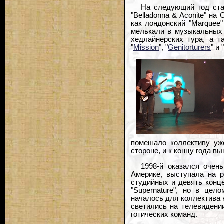
На следующий год стал
"Belladonna & Aconite" на
как лондонский "Marquee"
мелькали в музыкальных 
хедлайнерских тура, а т
"
Mission
", "
Genitorturers
" и "
помешало коллективу уж
стороне, и к концу года 
1998-й оказался очен
Америке, выступала на р
студийных и девять конц
"Supernature", но в цел
началось для коллектива 
светились на телевидении
готических команд.