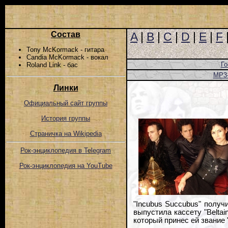
Состав
A
|
B
|
C
|
D
|
E
|
F
Tony McKormack - гитара
Candia McKormack - вокал
Го
Roland Link - бас
MP3
Линки
Официальный сайт группы
История группы
Страничка на Wikipedia
Рок-энциклопедия в Telegram
Рок-энциклопедия на YouTube
"Incubus Succubus" получ
выпустила кассету "Beltai
который принес ей звание