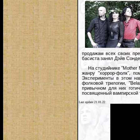
продажам всех своих пре
басиста занял Дэйв Сонде
На студийнике "Mother 
жанру "хоррор-фолк", по
Эксперименты в этом на
фолковой трилогии, "Bel
привычном для них готич
посвященный вампирской т
Last update 21.01.22