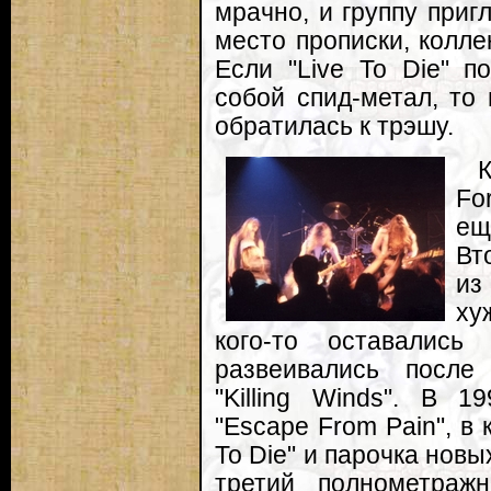
мрачно, и группу приг
место прописки, колле
Если "Live To Die" п
собой спид-метал, то
обратилась к трэшу.
К
Fo
ещ
Вт
из
ху
кого-то оставалис
развеивались после
"Killing Winds". В 1
"Escape From Pain", в
To Die" и парочка нов
третий полнометражн