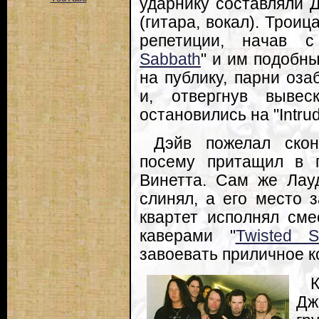
ударнику составляли Д
(гитара, вокал). Троиц
репетиции, начав с
Sabbath
" и им подобн
на публику, парни оза
и, отвергнув вывеск
остановились на "Intrud
Дэйв пожелал скон
посему притащил в г
Винетта. Сам же Лау
слинял, а его место 
квартет исполнял сме
каверами "
Twisted Si
завоевать приличное к
Дж