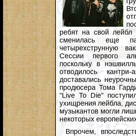
гр
Вт
от
по
ребят на свой лейбл 
сменилась еще па
четырехструнную ва
Сессии первого аль
поскольку в нэшвилл
отводилось кантри
доставались неурочн
продюсера Тома Гарди
"Live To Die" поступ
ухищрения лейбла, дис
музыкантов могли лиш
некоторых европейски
Впрочем, впоследст