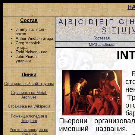
Н
Состав
A
|
B
|
C
|
D
|
E
|
F
|
G
|
H
S
|
T
|
U
|
Jimmy Hamilton -
вокал
Гостевая
Arthur Vinett - гитара
Greg Messick -
MP3-альбомы
гитара
IN
Todd Nelson - бас
John Pieroni -
ударные
Линки
ст
Официальный сайт группы
не
Страничка на Metal-
"Т
Archives
от
Страничка на Wikipedia
ба
Рок-энциклопедия в
Пьерони организова
Telegram
имевший названия.
Рок-энциклопедия на
YouTube