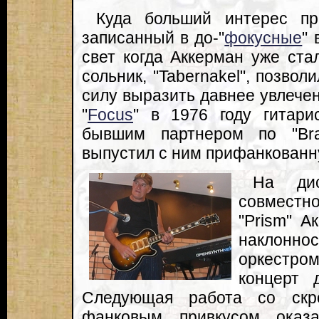
Куда больший интерес пред
записанный в до-"
фокусные
"
свет когда Аккерман уже ст
сольник, "Tabernakel", позвол
силу выразить давнее увлечен
"
Focus
" в 1976 году гитари
бывшим партнером по "Br
выпустил с ним прифанкованную
На ди
совместн
"Prism" А
наклонно
оркестром
концерт 
Следующая работа со скр
фанковым привкусом оказ