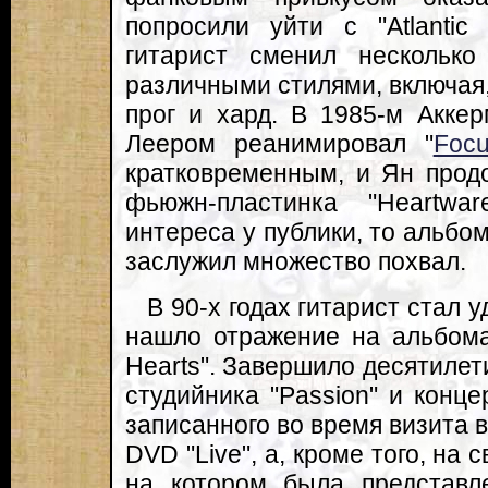
попросили уйти с "Atlantic
гитарист сменил нескольк
различными стилями, включая,
прог и хард. В 1985-м Акке
Леером реанимировал "
Foc
кратковременным, и Ян прод
фьюжн-пластинка "Heartwa
интереса у публики, то альбом 
заслужил множество похвал.
В 90-х годах гитарист стал 
нашло отражение на альбомах 
Hearts". Завершило десятилет
студийника "Passion" и концер
записанного во время визита в
DVD "Live", а, кроме того, на 
на котором была представл