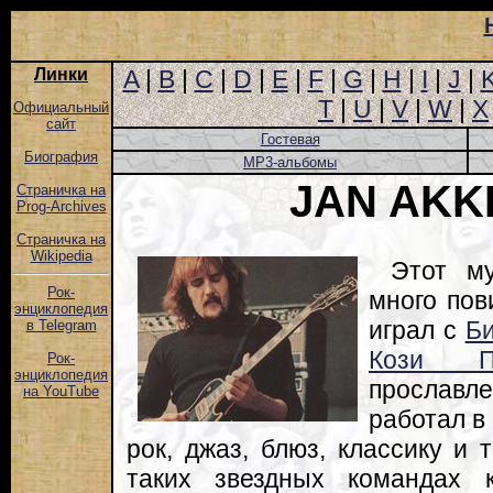
Линки
A
|
B
|
C
|
D
|
E
|
F
|
G
|
H
|
I
|
J
|
T
|
U
|
V
|
W
|
X
Официальный
сайт
Гостевая
Биография
MP3-альбомы
JAN AK
Страничка на
Prog-Archives
Страничка на
Wikipedia
Этот му
Рок-
много пов
энциклопедия
играл с
Би
в Telegram
Кози Па
Рок-
энциклопедия
прослав
на YouTube
работал в
рок, джаз, блюз, классику и 
таких звездных командах к