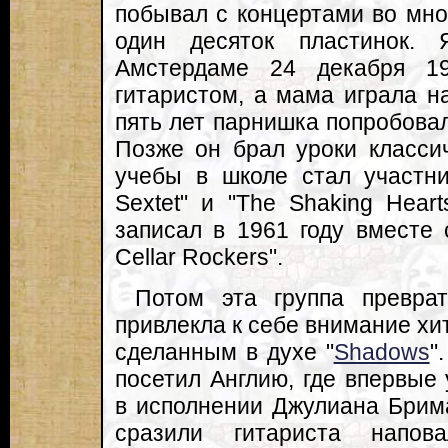
побывал с концертами во мно
один десяток пластинок.
Амстердаме 24 декабря 1
гитаристом, а мама играла на
пять лет парнишка попробовал
Позже он брал уроки класси
учебы в школе стал участни
Sextet" и "The Shaking Hear
записал в 1961 году вместе
Cellar Rockers".
Потом эта группа преврат
привлекла к себе внимание хит
сделанным в духе "
Shadows
"
посетил Англию, где впервы
в исполнении Джулиана Брим
сразили гитариста напов