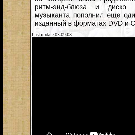
ритм-энд-блюза и диско.
музыканта пополнил еще оди
изданный в форматах DVD и 
Last update 03.09.08