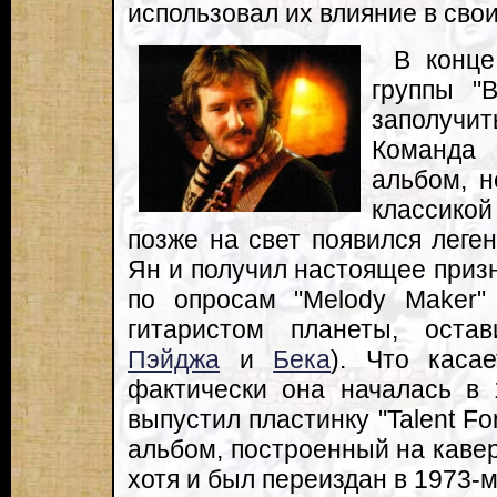
использовал их влияние в свои
В конце
группы "B
заполучит
Команда
альбом, н
классикой
позже на свет появился леге
Ян и получил настоящее призн
по опросам "Melody Maker
гитаристом планеты, ост
Пэйджа
и
Бека
). Что каса
фактически она началась в 
выпустил пластинку "Talent Fo
альбом, построенный на кавер
хотя и был переиздан в 1973-м к