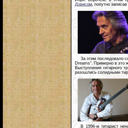
Дэвисом
, попутно записа
За этим последовало со
Dreams". Примерно в это
Выступления гитарного три
разошлись солидными тир
В 1996-м гитарист не