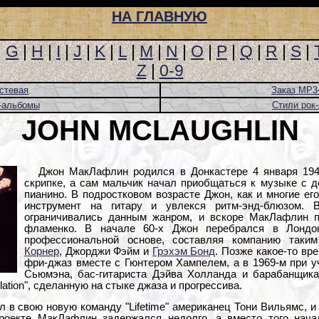
НА ГЛАВНУЮ
|
G
|
H
|
I
|
J
|
K
|
L
|
M
|
N
|
O
|
P
|
Q
|
R
|
S
|
Z
|
0-9
стевая
Заказ MP3
-альбомы
Стили рок
JOHN MCLAUGHLIN
Джон МакЛафлин родился в Донкастере 4 января 1942
скрипке, а сам мальчик начал приобщаться к музыке с де
пианино. В подростковом возрасте Джон, как и многие ег
инструмент на гитару и увлекся ритм-энд-блюзом. 
ограничивались данным жанром, и вскоре МакЛафлин п
фламенко. В начале 60-х Джон перебрался в Лондон
профессиональной основе, составляя компанию так
Корнер
, Джорджи Фэйм и
Грэхэм Бонд
. Позже какое-то вр
фри-джаз вместе с Гюнтером Хампелем, а в 1969-м при 
Сьюмэна, бас-гитариста Дэйва Холланда и барабанщик
lation", сделанную на стыке джаза и прогрессива.
 в свою новую команду "Lifetime" американец Тони Вильямс, и
проекте МакЛафлин задержался недолго, а вместо того нач