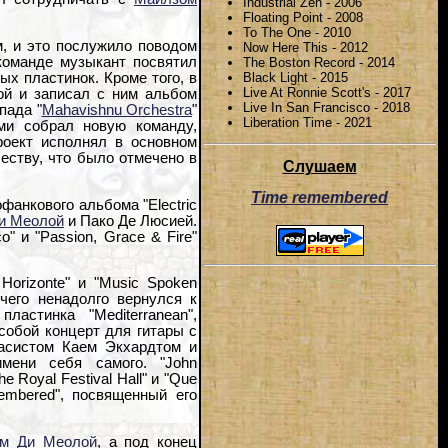
Industrial Zen - 2006
Floating Point - 2008
To The One - 2010
, и это послужило поводом
Now Here This - 2012
 команде музыкант посвятил
The Boston Record - 2014
Black Light - 2015
ых пластинок. Кроме того, в
Live At Ronnie Scott's - 2017
ой и записал с ним альбом
Live In San Francisco - 2018
пада "
Mahavishnu Orchestra
"
Liberation Time - 2021
ми собрал новую команду,
роект исполнял в основном
честву, что было отмечено в
Слушаем
Time remembered
фанкового альбома "Electric
и Меолой
и Пако Де Люсией.
o" и "Passion, Grace & Fire"
Horizonte" и "Music Spoken
 чего ненадолго вернулся к
астинка "Mediterranean",
собой концерт для гитары с
асистом Каем Экхардтом и
имени себя самого. "John
e Royal Festival Hall" и "Que
embered", посвященный его
м Ди Меолой
, а под конец