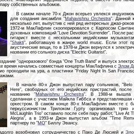
в пару собственных альбомов.
В самом начале 70-х Джон всерьез увлекся индуизмом
для создания ансамбля "
Mahavishnu Orchestra
". Данной
несколько лет, выпустив с ней ряд интересных джаз-роков
1972-м МакЛафлин скооперировался с Карлосом Сантан
духовных композиций "Love Devotion Surrender". После рас
гитарист вместе с несколькими индийскими музыканта
"
Shakti
", работавшую в жанре world music. Если этот п
акустические вещи, то в 1978-м Джон вернулся к электри
названии его сольного диска "Electric Guitarist".
здание "одноразового" бэнда "One Truth Band" и выпуск электро
 же время начались совместные концерты МакЛафлина с
Элом Д
о проходили на ура, а пластинки "Friday Night In San Francisc
ажами.
В начале 80-х Джон выпустил пару сольников, "Belo 
Here", свободных от его индийских пристрастий, после
названию "
Mahavishnu Orchestra
". В 1988-м вышла пл
сделанная с участием Майкла Гиббса и представлявшая 
оркестром. В самом конце 80-х МакЛафлин вместе с б
перкуссионистом Трилоком Гурту организовал трио 
McLaughlin Trio" оставило после себя пару работ, "Live At Th
Alegria", а в 1993-м Джон выпустил альбом "Time Rem
партнеру по "
MO
" Биллу Эвансу.
надолго возобновил сотрудничество с Пако Де Люсией и
Эло