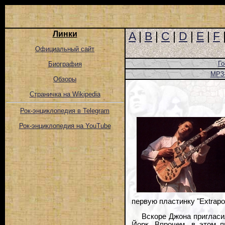
Линки
A
|
B
|
C
|
D
|
E
|
F
Официальный сайт
Го
Биография
MP3
Обзоры
Страничка на Wikipedia
Рок-энциклопедия в Telegram
Рок-энциклопедия на YouTube
первую пластинку "Extrapo
Вскоре Джона пригласил
Йорк. Впрочем, в этом 