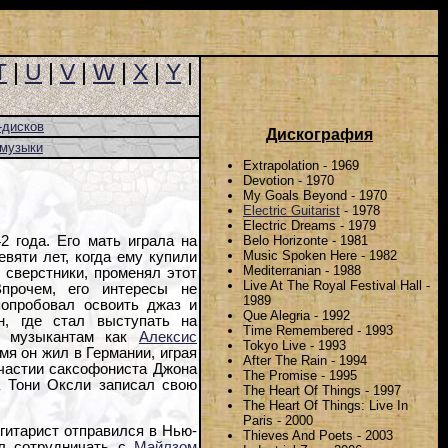
T
|
U
|
V
|
W
|
X
|
Y
|
-дисков
Дискография
-музыки
Extrapolation - 1969
Devotion - 1970
My Goals Beyond - 1970
Electric Guitarist
- 1978
Electric Dreams - 1979
Belo Horizonte - 1981
 года. Его мать играла на
Music Spoken Here - 1982
вяти лет, когда ему купили
Mediterranian - 1988
о сверстники, променял этот
Live At The Royal Festival Hall -
Впрочем, его интересы не
1989
опробовал освоить джаз и
Que Alegria - 1992
, где стал выступать на
Time Remembered - 1993
им музыкантам как
Алексис
Tokyo Live - 1993
емя он жил в Германии, играя
After The Rain - 1994
участии саксофониста Джона
The Promise - 1995
а Тони Оксли записал свою
The Heart Of Things - 1997
The Heart Of Things: Live In
Paris - 2000
 гитарист отправился в Нью-
Thieves And Poets - 2003
ал сотрудничать с
Майлзом