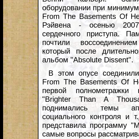
оборудовании при минимум
From The Basements Of He
Рэйвена - осенью 2007
сердечного приступа. Пам
почтили воссоединением
который после длительно
альбом "Absolute Dissent".
В этом опусе соединили
From The Basements Of He
первой полнометражки 
"Brighter Than A Thou
поднимались темы апок
социального контроля и т
представила программу "M
самые вопросы рассматрив