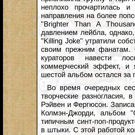
неплохо прочартилась и
направления на более попс
"Brighter Than A Thousa
давлением лейбла, однако,
"Killing Joke" утратили со
своим прежним фанатам. 
кураторов навести ло
коммерческий эффект, и 
шестой альбом остался за 
Во время очередных сес
творческие разногласия, в
Рэйвен и Фергюсон. Запис
Колмэн-Джорди, альбом "
типичным синт-поп-продукт
в штыки. С этой работой к