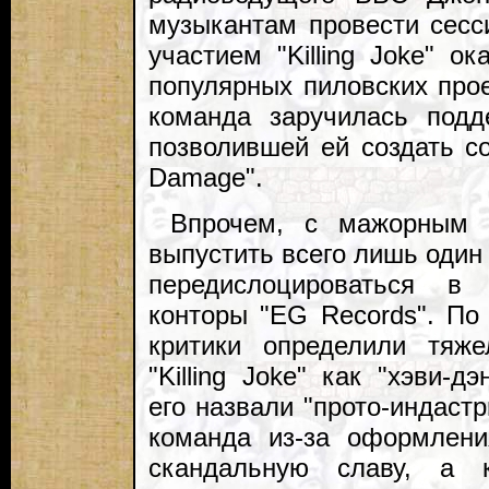
музыкантам провести сесс
участием "Killing Joke" о
популярных пиловских прое
команда заручилась подд
позволившей ей создать со
Damage".
Впрочем, с мажорным п
выпустить всего лишь один 
передислоцироваться в
конторы "EG Records". По
критики определили тяж
"Killing Joke" как "хэви-д
его назвали "прото-индастр
команда из-за оформлени
скандальную славу, а