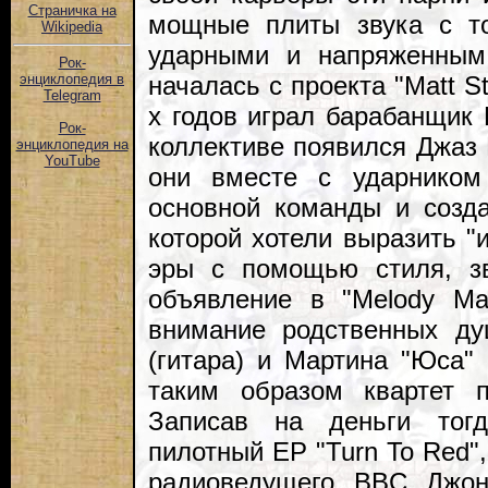
Страничка на
мощные плиты звука с то
Wikipedia
ударными и напряженным
Рок-
началась с проекта "Matt St
энциклопедия в
Telegram
х годов играл барабанщик 
Рок-
коллективе появился Джаз 
энциклопедия на
YouTube
они вместе с ударником
основной команды и созда
которой хотели выразить "
эры с помощью стиля, з
объявление в "Melody Ma
внимание родственных ду
(гитара) и Мартина "Юса" 
таким образом квартет по
Записав на деньги тог
пилотный EP "Turn To Red"
радиоведущего BBC Джон