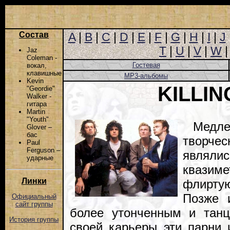
Состав
A
|
B
|
C
|
D
|
E
|
F
|
G
|
H
|
I
|
J
T
|
U
|
V
|
W
Jaz
Coleman -
Гостевая
вокал,
клавишные
MP3-альбомы
Kevin
KILLIN
"Geordie"
Walker -
гитара
Martin
"Youth"
Медле
Glover –
бас
творчес
Paul
Ferguson –
явля
ударные
квазим
Линки
флирту
Позже 
Официальный
сайт группы
более утонченным и танц
История группы
своей карьеры эти парни 