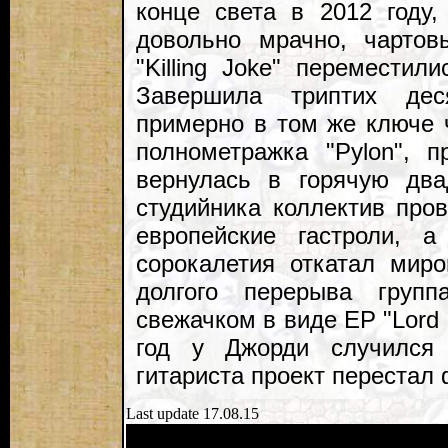
конце света в 2012 году,
довольно мрачно, чартов
"Killing Joke" переместил
Завершила триптих дес
примерно в том же ключе 
полнометражка "Pylon", 
вернулась в горячую два
студийника коллектив про
европейские гастроли, а
сорокалетия откатал миро
долгого перерыва групп
свежачком в виде EP "Lord
год у Джорди случился 
гитариста проект перестал
Last update 17.08.15