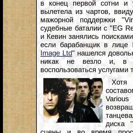
в конец первой сотни и
вылетела из чартов, ввид
мажорной поддержки "Vi
судебные баталии с "EG R
и Кевин занялись поисками
если барабанщик в лице 
Image Ltd
" нашелся доволь
никак не везло и, в 
воспользоваться услугами т
Хотя
составом
Variou
возвра
танцева
диска "
сцены и во время прос