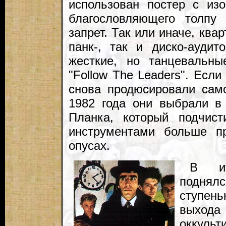
использован постер с из
благословляющего толпу 
запрет. Так или иначе, ква
панк-, так и диско-аудит
жесткие, но танцевальны
"Follow The Leaders". Если 
снова продюсировали само
1982 года они выбрали в 
Планка, который подчис
инструментами больше п
опусах.
В ит
поднял
ступен
выхо
оккульт