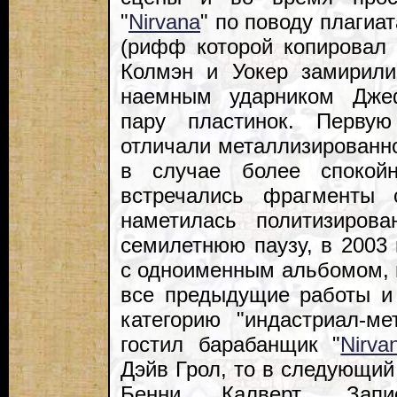
"
Nirvana
" по поводу плагиа
(рифф которой копировал "
Колмэн и Уокер замирил
наемным ударником Дже
пару пластинок. Первую
отличали металлизированно
в случае более спокойн
встречались фрагменты 
наметилась политизирова
семилетнюю паузу, в 2003 г
с одноименным альбомом, 
все предыдущие работы и
категорию "индастриал-м
гостил барабанщик "
Nirva
Дэйв Грол, то в следующий
Бенни Калверт. Зап