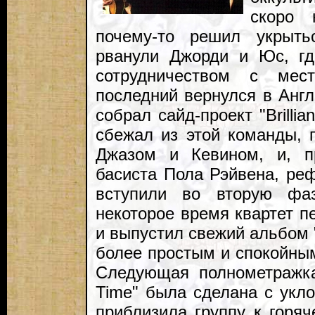
скоро 
почему-то решил укрыт
рванули Джорди и Юс, гд
сотрудничеством с мес
последний вернулся в Анг
собрал сайд-проект "Brillia
сбежал из этой команды, 
Джазом и Кевином, и, п
басиста Пола Рэйвена, реф
вступили во вторую фаз
некоторое время квартет п
и выпустил свежий альбом 
более простым и спокойным
Следующая полнометражка
Time" была сделана с укл
приблизила группу к горя