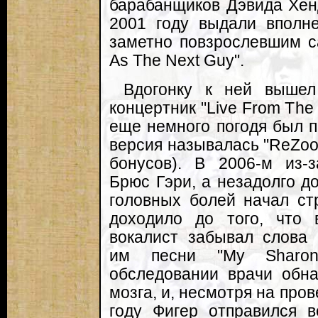
барабанщиков Дэвида Хен
2001 году выдали вполне
заметно повзрослевшим с
As The Next Guy".
Вдогонку к ней вышел
концертник "Live From The 
еще немного погодя был п
версия называлась "ReZoo
бонусов). В 2006-м из-
Брюс Гэри, а незадолго д
головных болей начал ст
доходило до того, что 
вокалист забывал слова 
им песни "My Sharon
обследовании врачи обна
мозга, и, несмотря на про
году Фигер отправился в