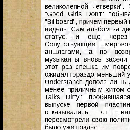
великолепной четверки".
"Good Girls Don't" побы
"Billboard", причем первый
недель. Сам альбом за дв
статус, и еще через 
Сопутствующее миро
аншлагами, а по возв
музыканты вновь засели 
этот раз спешка им повр
ожидал гораздо меньший усп
Understand" дополз лишь 
менее приличным хитом о
Talks Dirty", пробившая
выпуске первой пласти
отказывались от ин
пересмотрели свою полити
было уже поздно.