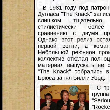
В 1981 году под патро
Дугласа "The Knack" запис
слишком тщательно
стилистически боле
сравнению с двумя пр
Однако этот релиз оста
первой сотни, а коман
Небольшой реюнион прои
коллектив откатал полно
материал выпускать не 
"The Knack" собрались в
Брюса занял Билли Уорд.
С пр
груп
"Seri
"Rock