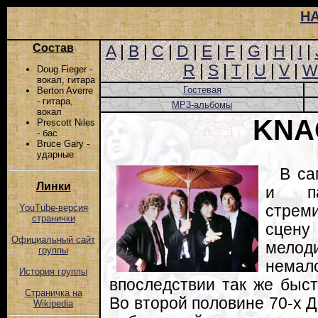
Н
Состав
A
|
B
|
C
|
D
|
E
|
F
|
G
|
H
|
I
|
R
|
S
|
T
|
U
|
V
|
W
Doug Fieger -
вокал, гитара
Гостевая
Berton Averre
- гитара,
MP3-альбомы
вокал
KNA
Prescott Niles
- бас
Bruce Gary -
ударные
В са
Линки
и па
стрем
YouTube-версия
странички
сцен
Официальный сайт
мелод
группы
нем
История группы
впоследствии так же быст
Страничка на
Во второй половине 70-х Да
Wikipedia