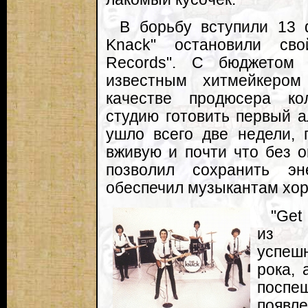
В борьбу вступили 13 
Knack" остановили сво
Records". С бюджетом
известным хитмейкеро
качестве продюсера ко
студию готовить первый а
ушло всего две недели, 
вживую и почти что без о
позволил сохранить эн
обеспечил музыкантам хор
"Get
из с
успеш
рока, 
посп
поя