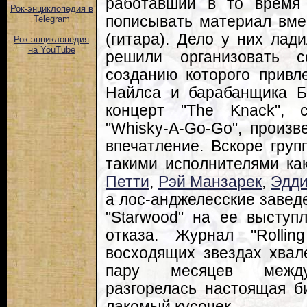
работавший в то время 
Рок-энциклопедия в
пописывать материал вме
Telegram
(гитара). Дело у них лад
Рок-энциклопедия
на YouTube
решили организовать с
созданию которого привл
Найлса и барабанщика Б
концерт "The Knack", 
"Whisky-A-Go-Go", произв
впечатление. Вскоре груп
такими исполнителями к
Петти
,
Рэй Манзарек
,
Эдд
а лос-анджелесские заведе
"Starwood" на ее выступ
отказа. Журнал "Rollin
восходящих звездах хвал
пару месяцев между
разгорелась настоящая б
лакомый кусочек.