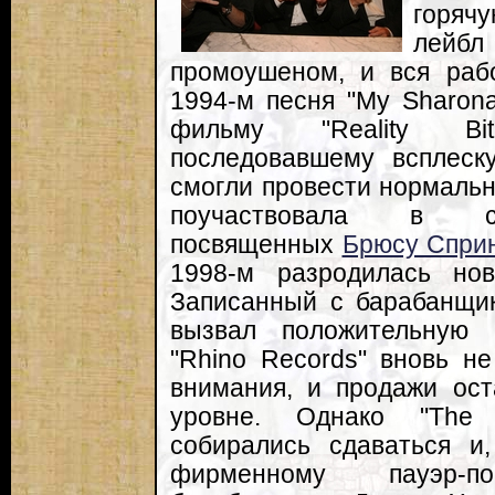
горяч
лейбл
промоушеном, и вся раб
1994-м песня "My Sharona
фильму "Reality Bi
последовавшему всплеску
смогли провести нормальн
поучаствовала в со
посвященных
Брюсу Сприн
1998-м разродилась но
Записанный с барабанщик
вызвал положительную 
"Rhino Records" вновь н
внимания, и продажи ос
уровне. Однако "The 
собирались сдаваться и
фирменному пауэр-