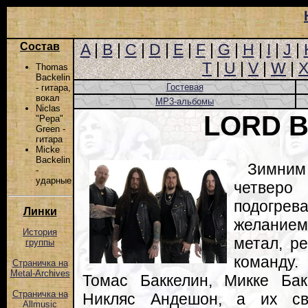
Состав
A
|
B
|
C
|
D
|
E
|
F
|
G
|
H
|
I
|
J
|
T
|
U
|
V
|
W
|
Thomas
Backelin
Гостевая
- гитара,
вокал
MP3-альбомы
Niclas
LORD B
"Pepa"
Green -
гитара
Micke
Backelin
Зимним
-
ударные
четве
подогр
Линки
желанием
История
метал, р
группы
команду
Страничка на
Metal-Archives
Томас Баккелин, Микке Ба
Страничка на
Никляс Андешон, а их св
Allmusic