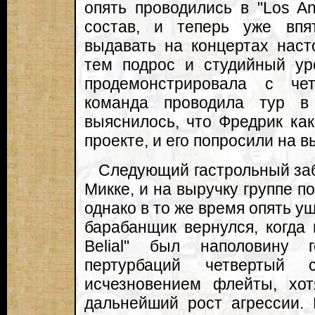
опять проводились в "Los An
состав, и теперь уже впят
выдавать на концертах наст
тем подрос и студийный уро
продемонстрировала с че
команда проводила тур в п
выяснилось, что Фредрик как
проекте, и его попросили на в
Следующий гастрольный заб
Микке, и на выручку группе 
однако в то же время опять 
барабанщик вернулся, когда 
Belial" был наполовину 
пертурбаций четвертый с
исчезновением флейты, хо
дальнейший рост агрессии. 