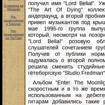
получил имя "Lord Belial". 
Страничка на
"The Art Of Dying" колле
Wikipedia
андеграунд, а второй пробник
Рок-
энциклопедия
привел музыкантов под крыш
в Telegram
мае 1995-го группа выпу
Рок-
который, несмотря на позор
энциклопедия
на YouTube
"Lord Belial" розовую об
слушателей сочетанием гру
Получив от публики норм
задумалась о второй полном
решила сменить студийны
гётеборгскую "Studio Fredman"
Альбом "Enter The Moonli
скоростным и в то же врем
использованным на дебют
гитарам добавились такие 