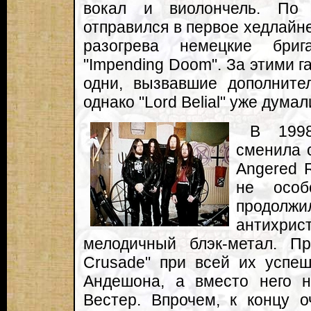
вокал и виолончель. По 
отправился в первое хедлайне
разогрева немецкие бри
"Impending Doom". За этими 
одни, вызвавшие дополните
однако "Lord Belial" уже дума
В 199
сменила 
Angered R
не особ
продолжил
антихрис
мелодичный блэк-метал. Пр
Crusade" при всей их успеш
Андешона, а вместо него 
Вестер. Впрочем, к концу о