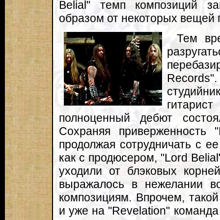
Belial" темп композиций з
образом от некоторых вещей 
Тем вр
разруга
перебази
Records"
студийн
гитарист
полноценный дебют состоял
Сохраняя приверженность "
продолжая сотрудничать с е
как с продюсером, "Lord Beli
уходили от блэковых корней
выражалось в нежелании в
композициям. Впрочем, такой
и уже на "Revelation" команд