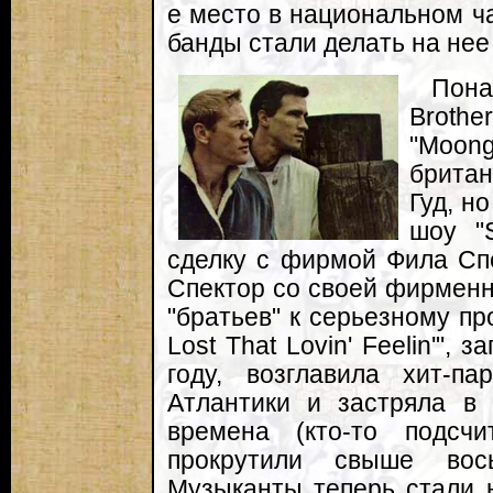
е место в национальном ч
банды стали делать на нее
Пон
Brothe
"Moong
брита
Гуд, н
шоу "S
сделку с фирмой Фила Спе
Спектор со своей фирменн
"братьев" к серьезному пр
Lost That Lovin' Feelin'",
году, возглавила хит-п
Атлантики и застряла в
времена (кто-то подсч
прокрутили свыше вос
Музыканты теперь стали 