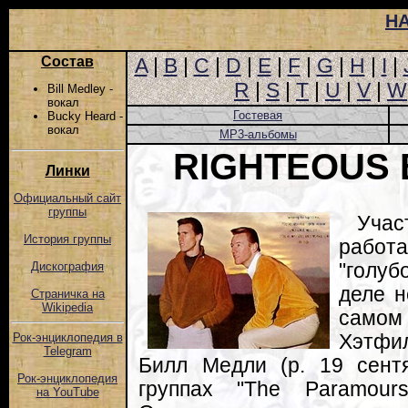
Н
Состав
A
|
B
|
C
|
D
|
E
|
F
|
G
|
H
|
I
|
R
|
S
|
T
|
U
|
V
|
W
Bill Medley -
вокал
Гостевая
Bucky Heard -
вокал
MP3-альбомы
RIGHTEOUS
Линки
Официальный сайт
группы
Уча
История группы
рабо
"голуб
Дискография
деле н
Страничка на
Wikipedia
самом
Хэтфил
Рок-энциклопедия в
Telegram
Билл Медли (р. 19 сент
Рок-энциклопедия
группах "The Paramours
на YouTube