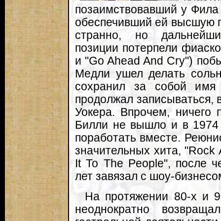
позаимствовавший у Фила 
обеспечивший ей высшую п
странно, но дальнейши
позиции потерпели фиаско
и "Go Ahead And Cry") поб
Медли ушел делать сольн
сохранил за собой имя "
продолжал записываться, 
Уокера. Впрочем, ничего 
Билли не вышло и в 1974
поработать вместе. Реюни
значительных хита, "Rock 
It To The People", после 
лет завязал с шоу-бизнесо
На протяжении 80-х и 90
неоднократно возвраща