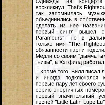
Однажды на концерте 
воскликнул "That's Righteo
так запомнилась музык
объединились в собствен
сделать из нее названи
первый сингл вышел е
Paramours", но в дальн
только имя "The Righteou
обязанности парни подел
Медли со своим "дымчатым
"низы", а Хэтфилд работал
Кроме того, Билл писал 
и иногда подключался 
первые пару лет своего с
серию энергичных номеро
первый значительный ус
песней "Little Latin Lupe L