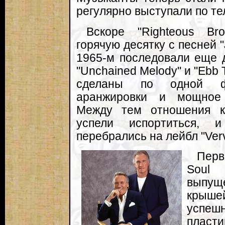
регулярно выступали по т
Вскоре "Righteous Br
горячую десятку с песней "J
1965-м последовали еще 
"Unchained Melody" и "Ebb 
сделаны по одной 
аранжировки и мощное 
Между тем отношения к
успели испортиться, 
перебрались на лейбл "Verv
Перв
Soul
выпу
крыше
успеш
плас