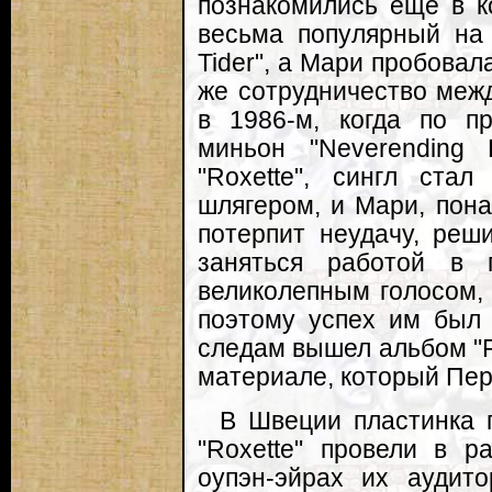
познакомились еще в ко
весьма популярный на 
Tider", а Мари пробовал
же сотрудничество меж
в 1986-м, когда по п
миньон "Neverending
"Roxette", сингл ст
шлягером, и Мари, пона
потерпит неудачу, реш
заняться работой в 
великолепным голосом, 
поэтому успех им был 
следам вышел альбом "P
материале, который Пер 
В Швеции пластинка 
"Roxette" провели в р
оупэн-эйрах их аудито