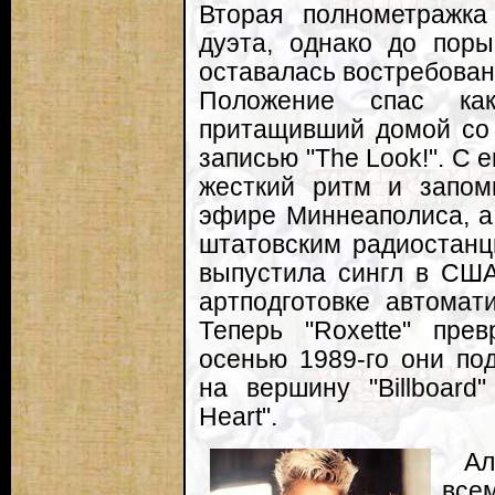
Вторая полнометражк
дуэта, однако до пор
оставалась востребован
Положение спас како
притащивший домой со 
записью "The Look!". С 
жесткий ритм и запом
эфире Миннеаполиса, а 
штатовским радиостанци
выпустила сингл в США
артподготовке автомат
Теперь "Roxette" пре
осенью 1989-го они под
на вершину "Billboard"
Heart".
Ал
все