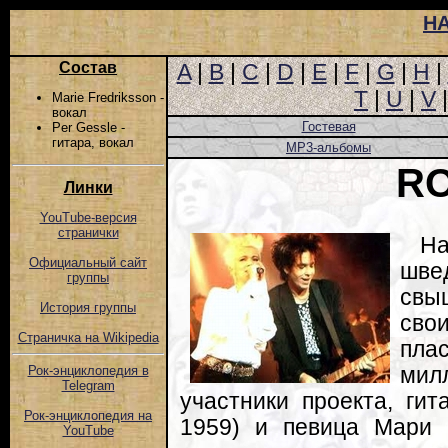
Н
Состав
A
|
B
|
C
|
D
|
E
|
F
|
G
|
H
|
T
|
U
|
V
Marie Fredriksson -
вокал
Гостевая
Per Gessle -
гитара, вокал
MP3-альбомы
R
Линки
YouTube-версия
странички
Н
Официальный сайт
швед
группы
свы
История группы
сво
Страничка на Wikipedia
пла
мил
Рок-энциклопедия в
Telegram
участники проекта, гит
Рок-энциклопедия на
1959) и певица Мари 
YouTube