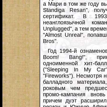
а Мари в том же году в
Standiga Resan", по
сертификат. В 1993
неанглоязычной кома
Unplugged", а тем време
"Almost Unreal", попав
Bros".
Год 1994-й ознамено
Boom! Bang!", при
одноименной хит-бал
("Sleeping In My Car"
"Fireworks"). Несмотря 
балладного материал
роковым чем предшес
промо-кампания внов
причем дуэт расширил
регион и Южную Африк