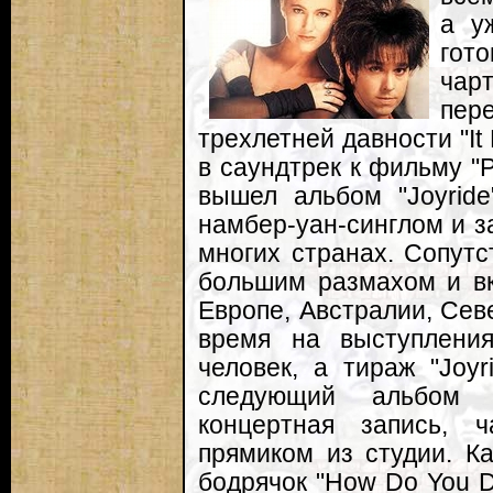
а у
го
чар
пер
трехлетней давности "I
в саундтрек к фильму "
вышел альбом "Joyrid
намбер-уан-синглом и 
многих странах. Сопут
большим размахом и вк
Европе, Австралии, Сев
время на выступления
человек, а тираж "Joyr
следующий альбом "
концертная запись, 
прямиком из студии. К
бодрячок "How Do You D