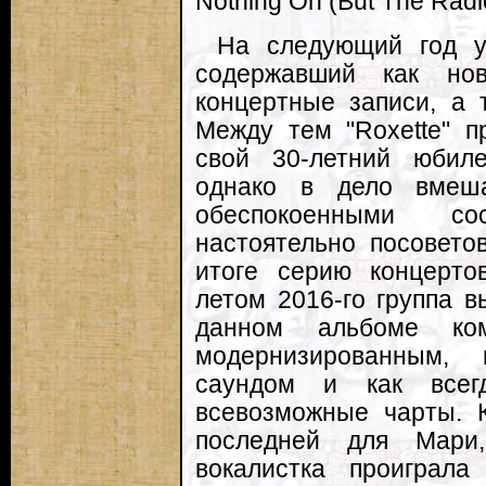
Nothing On (But The Radio
На следующий год ув
содержавший как но
концертные записи, а 
Между тем "Roxette" п
свой 30-летний юбил
однако в дело вмеша
обеспокоенными со
настоятельно посовето
итоге серию концерто
летом 2016-го группа в
данном альбоме ко
модернизированным,
саундом и как все
всевозможные чарты. 
последней для Мари,
вокалистка проиграл