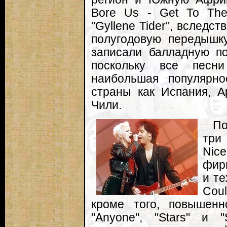
Bore Us - Get To The
"Gyllene Tider", вследст
полугодовую передышк
записали балладную по
поскольку все песни
наибольшая популярн
страны как Испания, А
Чили.
По
три
Ni
фир
и те
Coul
кроме того, повышен
"Anyone", "Stars" и "