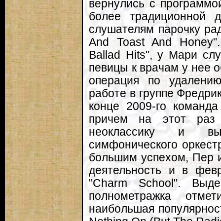
вернулись с программой
более традиционной 
слушателям парочку рад
And Toast And Honey".
Ballad Hits", у Мари с
певицы к врачам у нее 
операция по удалени
работе в группе Фредри
конце 2009-го команда
причем на этот раз
неоклассику и вы
симфонического оркестр
большим успехом, Пер 
деятельность и в фев
"Charm School". Выд
полнометражка отме
наибольшая популярност