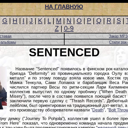
НА ГЛАВНУЮ
|
G
|
H
|
I
|
J
|
K
|
L
|
M
|
N
|
O
|
P
|
Q
|
R
|
S
|
Z
|
0-9
стевая
Заказ MP3
-альбомы
Стили рок
SENTENCED
Название "Sentenced" появилось в финском рок-каталог
бригада "Deformity" из провинциального городка Оулу 
металл" и по этому поводу взяла новое имя. Костяк гр
Миика Тенкула, Сами Лопакка и барабанщик Веса Ра
числился партнер Весы по ритм-секции Лари Килмянен
коллектив выпустил по одному пробнику ("When Death J
Misery"), после чего в составе появился поющий басист 
заключили первую сделку с "Thrash Records". Дебютны
лейблом, был ориентирован на традиционный дэт-метал, а
его производству обозреватели назвали "
Death
", "
Bolt Thro
ну демку ("Journey To Pohjola"), коллектив ушел в более пре
 From Here" показал, что одновременно команда начала продв
а к тру-хэви была продемонстрирована кавером "
железной девы