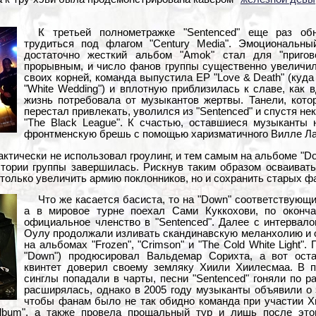
К третьей полнометражке "Sentenced" еще раз об
трудиться под флагом "Century Media". Эмоциональны
достаточно жесткий альбом "Amok" стал для "пригово
прорывным, и число фанов группы существенно увеличил
своих корней, команда выпустила EP "Love & Death" (куд
"White Wedding") и вплотную приблизилась к славе, как 
жизнь потребовала от музыкантов жертвы. Танели, кото
перестал привлекать, уволился из "Sentenced" и спустя не
"The Black League". К счастью, оставшиеся музыканты 
фронтменскую брешь с помощью харизматичного Вилле Л
ктически не использовал гроулинг, и тем самым на альбоме "Do
стории группы завершилась. Рискнув таким образом осваиват
только увеличить армию поклонников, но и сохранить старых ф
Что же касается басиста, то на "Down" соответствующи
а в мировое турне поехал Сами Куккохови, по оконча
официальное членство в "Sentenced". Далее с интервал
Оулу продолжали изливать скандинавскую меланхолию и 
на альбомах "Frozen", "Crimson" и "The Cold White Light".
"Down") продюсировал Вальдемар Сорихта, а вот ост
квинтет доверил своему земляку Хиили Хиилесмаа. В 
синглы попадали в чарты, песни "Sentenced" гоняли по р
расширялась, однако в 2005 году музыканты объявили о 
чтобы фанам было не так обидно команда при участии Х
Album", а также провела прощальный тур и лишь после это