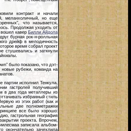
новили контракт и начали
й, меланхоличный, но еще
ренных", что называется,
ось. Продолжая уходить от
а вошел кавер
Билли Айдола
вдруг бурная рок-н-ролльная
рого дрейф в мелодичность
которое время собрал проект
не стушевались и заткнули
айхиалы.
wn" было показано, что дэт-
ь новые рубежи, команда на
анатов.
е партии исполнил Тенкула,
нии гастролей получивший
ом в два года металлеры из
оттачивать избранный стиль
 Первую из этих работ (как и
альные две полнометражки
принципе все было хорошо:
адио, гастрольная география
закрытии проекта. Впрочем,
иилесмаа записала альбом-
го окончательно зачехлила