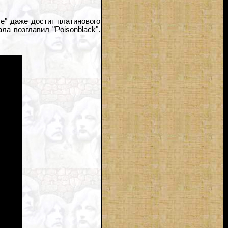
e" даже достиг платинового
ла возглавил "Poisonblack".