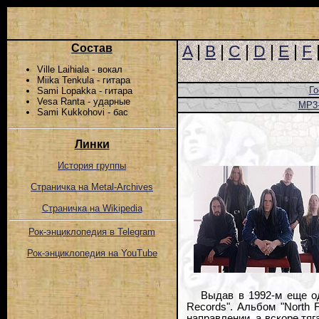
Состав
A
|
B
|
C
|
D
|
E
|
F
Ville Laihiala - вокал
Miika Tenkula - гитара
Го
Sami Lopakka - гитара
Vesa Ranta - ударные
MP3
Sami Kukkohovi - бас
Линки
История группы
Страничка на Metal-Archives
Страничка на Wikipedia
Рок-энциклопедия в Telegram
Рок-энциклопедия на YouTube
Выдав в 1992-м еще од
Records". Альбом "North
направлении, а вскоре тяг