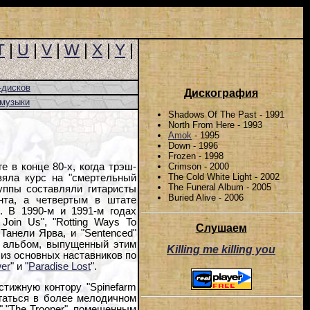
T
|
U
|
V
|
W
|
X
|
Y
|
-дисков
Дискография
-музыки
Shadows Of The Past - 1991
North From Here - 1993
Amok
- 1995
Down - 1996
Frozen - 1998
Crimson - 2000
е в конце 80-х, когда трэш-
The Cold White Light - 2002
взяла курс на "смертельный
The Funeral Album - 2005
уппы составляли гитаристы
Buried Alive - 2006
нта, а четвертым в штате
. В 1990-м и 1991-м годах
oin Us", "Rotting Ways To
Слушаем
Танели Ярва, и "Sentenced"
й альбом, выпущенный этим
Killing me killing you
 из основных наставников по
wer
" и "
Paradise Lost
".
стижную контору "Spinefarm
игаться в более мелодичном
" "The Trooper", помещенным