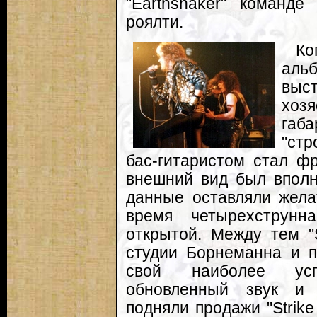
"Earthshaker" команде
роялти.
Ко
аль
выст
хоз
габ
"ст
бас-гитаристом стал ф
внешний вид был вполн
данные оставляли жела
время четырехструнн
открытой. Между тем "
студии Борнеманна и п
свой наиболее ус
обновленный звук и 
подняли продажи "Strike