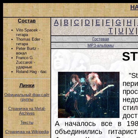
Н
Состав
A
|
B
|
C
|
D
|
E
|
F
|
G
|
H
|
T
|
U
|
V
Vito Spacek -
гитара
Гостевая
Thomas Eder -
гитара
MP3-альбомы
Peter Burtz -
S
вокал
Franco G.
Zuccaroli -
ударные
Roland Hag - бас
"S
пер
Линки
про
Официальный фан-сайт
нед
группы
стил
Страничка на Metal-
Archives
дос
А началось все в 198
Тексты
объединились гитари
Страничка на Wikipedia