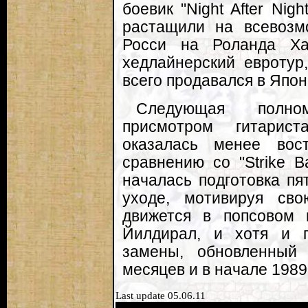
боевик "Night After Nigh
растащили на всевозм
Росси на Роланда Ха
хедлайнерский евротур
всего продавался в Япон
Следующая полно
присмотром гитарис
оказалась менее вос
сравнению со "Strike B
началась подготовка пя
уходе, мотивируя сво
движется в попсовом 
Йилдирал, и хотя и г
замены, обновленный 
месяцев и в начале 1989
Last update 05.06.11