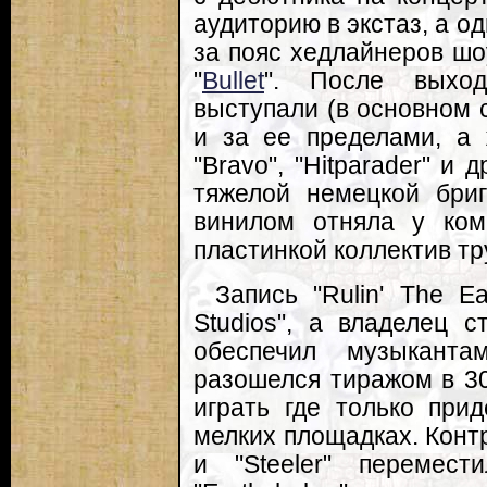
аудиторию в экстаз, а о
за пояс хедлайнеров шо
"
Bullet
". После выход
выступали (в основном с
и за ее пределами, а ж
"Bravo", "Hitparader" и
тяжелой немецкой бри
винилом отняла у ком
пластинкой коллектив тр
Запись "Rulin' The E
Studios", а владелец 
обеспечил музыкант
разошелся тиражом в 30
играть где только прид
мелких площадках. Контр
и "Steeler" перемес