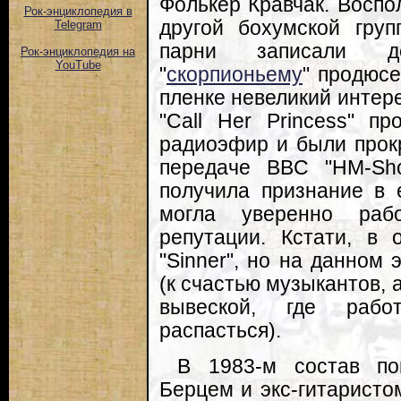
Фолькер Кравчак. Воспо
Рок-энциклопедия в
другой бохумской груп
Telegram
парни записали де
Рок-энциклопедия на
YouTube
"
скорпионьему
" продюсе
пленке невеликий интерес
"Call Her Princess" п
радиоэфир и были прок
передаче BBC "HM-Sho
получила признание в 
могла уверенно раб
репутации. Кстати, в 
"Sinner", но на данном 
(к счастью музыкантов, 
вывеской, где раб
распасться).
В 1983-м состав по
Берцем и экс-гитаристом