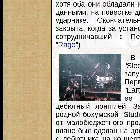
хотя оба они обладали
данными, на повестке д
ударнике. Окончател
закрыта, когда за уста
сотрудничавший с Пе
"
Rage
").
В 
"Ste
зап
Пер
"Ear
ее 
дебютный лонгплей. З
родной бохумской "Stud
от малобюджетного про
плане был сделан на до
с дебютника на концер