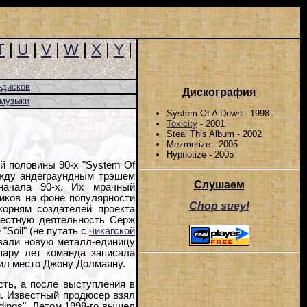
T
|
U
|
V
|
W
|
X
|
Y
|
-дисков
Дискография
-музыки
System Of A Down - 1998
Toxicity
- 2001
Steal This Album - 2002
Mezmerize - 2005
Hypnotize - 2005
й половины 90-х "System Of
ежду андеграундным трэшем
Слушаем
начала 90-х. Их мрачный
ников на фоне популярности
Chop suey!
корням создателей проекта
местную деятельность Серж
Soil" (не путать с
чикагской
зовали новую металл-единицу
пару лет команда записала
пил место Джону Долмаяну.
ть, а после выступления в
м. Известный продюсер взял
dings". Летом 1998-го вышел