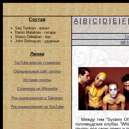
Состав
A
|
B
|
C
|
D
|
E
|
F
Serj Tankian - вокал
Daron Malakian - гитара
Го
Shavo Odadjian - бас
John Dolmayan - ударные
MP3
Линки
YouTube-версия странички
Официальный сайт группы
История группы
Страничка на Wikipedia
Рок-энциклопедия в Telegram
Рок-энциклопедия на YouTube
Между тем "System Of
голливудских клубах "Whi
группу под свою опеку и 