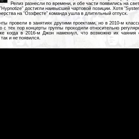
Релиз разнесли по времени, и обе части появились на свет
 "Hypnotize" достигли наивысшей чартовой позиции. Хотя "Syst
нерства на "Оззфесте" команда ушла в длительный отпуск.
ты провели в занятиях другими проектами, но в 2010-м класс
то с тех пор концерты группы проходили относительно регуля
же когда в 2016-м Джон намекнул, что возможно их чаяния с
так и не появился.