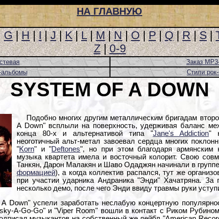
НА ГЛАВНУЮ
|
G
|
H
|
I
|
J
|
K
|
L
|
M
|
N
|
O
|
P
|
Q
|
R
|
S
|
Z
|
0-9
стевая
Заказ MP3
-альбомы
Стили рок
SYSTEM OF A DOWN
Подобно многих другим металлическим бригадам второ
A Down" всплыли на поверхность, удерживая баланс м
конца 80-х и альтернативой типа "
Jane's Addiction
" 
неоготичный альт-метал завоевал сердца многих поклон
"
Korn
" и "
Deftones
", но при этом благодаря армянским 
музыка квартета имела и восточный колорит. Свою сов
Танкян, Дарон Малакян и Шаво Одаджян начинали в группе "
формацией
), а когда коллектив распался, тут же органи
при участии ударника Андраника "Энди" Хачатряна. За 
несколько демо, после чего Энди ввиду травмы руки усту
 A Down" успели заработать неслабую концертную популярнос
sky-A-Go-Go" и "Viper Room" вошли в контакт с Риком Рубино
подписал музыкантов на собственный же лейбл "American Recor