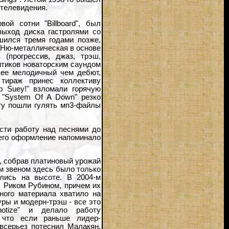
 телевидения.
ой сотни "Billboard", был
выход диска гастролями со
ршился тремя годами позже,
. Ню-металлическая в основе
 (прогрессив, джаз, трэш,
итиков новаторским саундом
олее мелодичный чем дебют,
тираж принес коллективу
p Suey!" взломали горячую
 "System Of A Down" резко
ету пошли гулять мп3-файлы
сти работу над песнями до
а его оформление напоминало
, собрав платиновый урожай
ым звеном здесь было только
лись на высоте. В 2004-м
с Риком Рубином, причем их
ного материала хватило на
ры и модерн-трэш - все это
notize" и делало работу
 что если раньше лидер-
 всерьез потеснил Малакян.