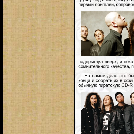
первый лонгплей, сопровож
подпрыгнул вверх, и пока
сомнительного качества, пр
На самом деле это бы
конца и собрать их в офи
обычную пиратскую CD-R к