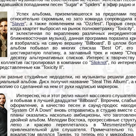
давшийся попаданием песен "Sugar" и "Spiders" в эфир радио и
Успех альбома, приземлившегося за пределами перв
относительно скромным, но зато команда сопроводила 
"
Slayer
", а также появлением на "Ozzfest". Прорыв све
когда квартет выбросил на рынок полнометражку "Toxicity"
и эклектичная по вкраплению различных ингредиентов
ближневосточная музыка), данная программа поразила кр
и взобралась на самую вершину "Billboard". В целом б
альбом побывал во многих списках "Best Of", его 
шестикратную платину, а заглавный трек и номер "Cho
десятку альтернативных списков. Интерес к творчеству
 коллектив гастролировал в компании со "
Slipknot
", по интерн
едставленные как "Toxicity II".
ли разные студийные недоделки, но музыканты решили дове
циальный альбом. Диск получил название "Steal This Album!", 
опию со сделанной на нем от руки надписью маркером.
Интересно, но и этот релиз нашел массового слушателя
и побывав в лучшей двадцатке "Billboard". Впрочем, слаб
оформление, а качество песен и саунд-продюс находи
"System Of A Down" вновь отправились в студию вместе 
планы оказались насколько амбициозны, что заготовлен
двойной альбом. Мелодии Востока, прогрессивные структу
легко и красиво переплеталось в "Mesmerize/Hyp
привлекательной для слушателя. Примечательно то,
вокалистом являлся Танкян, то теперь его у микрофона