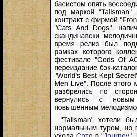
басистом опять воссоед
под маркой "Talisman"
контракт с фирмой "Fron
"Cats And Dogs", напи
скандинавски мелодичн
время релиз был под
рамках которого колле
фестивале "Gods Of AO
переиздание бэк-катало
"World's Best Kept Secre
Men Live". После этого
разбрелись по сторо
вернулись с новым 
повышенным мелодизмом 
"Talisman" хотели бы
нормальным туром, но 
ухода
Сото
в "
Journey
".