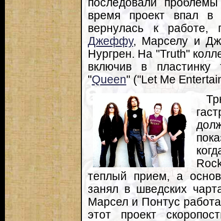
последовали проблемы
время проект впал в 
вернулась к работе,
Джеффу
, Марселу и Дж
Нургрен. На "Truth" колл
включив в пластинку
"
Queen
" ("Let Me Enterta
Тр
гас
дол
пока
когд
Rock
теплый прием, а основ
занял в шведских чарт
Марсел и Понтус работа
этот проект скоропос