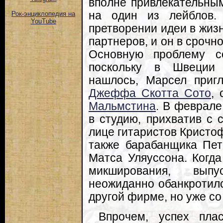
вполне привлекательным
на один из лейблов.
Рок-энциклопедия на
YouTube
претворении идеи в жизн
партнеров, и он в срочн
Основную проблему со
поскольку в Швеции
нашлось, Марсел приг
Джеффа Скотта Сото
,
Мальмстина
. В феврале
в студию, прихватив с
лице гитаристов Кристо
также барабанщика Пет
Матса Уляуссона. Когд
микширования, выпу
неожиданно обанкротилс
другой фирме, но уже со
Впрочем, успех пла