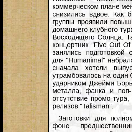
коммерческом плане мен
снизились вдвое. Как 
группы проявили повыш
домашнего клубного тур
Восходящего Солнца. Т
концертник "Five Out Of
занялись подготовкой 
для "Humanimal" набрал
сначала хотели выпу
утрамбовалось на один 
ударником Джейми Борь
металла, фанка и поп-
отсутствие промо-тура
релизов "Talisman".
Заготовки для полном
фоне предшественни