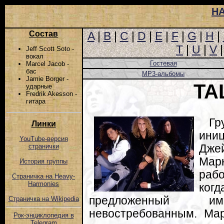
Н
Состав
A
|
B
|
C
|
D
|
E
|
F
|
G
|
H
|
T
|
U
|
V
Jeff Scott Soto -
вокал
Гостевая
Marcel Jacob -
бас
MP3-альбомы
Jamie Borger -
TA
ударные
Fredrik Akesson -
гитара
Гр
Линки
ини
YouTube-версия
Дже
странички
Мар
История группы
раб
Страничка на Heavy-
Harmonies
когд
предложенный и
Страничка на Wikipedia
невостребованным. Мар
Рок-энциклопедия в
Telegram