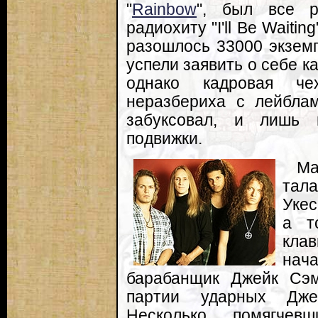
"
Rainbow
", был все р
радиохиту "I'll Be Waiti
разошлось 33000 экземп
успели заявить о себе к
однако кадровая че
неразбериха с лейблам
забуксовал, и лишь 
подвижки.
Ма
тал
Укес
а т
кла
нач
барабанщик Джейк Сэм
партии ударных Дже
Несколько помягчев