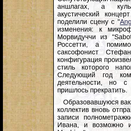
аншлагах, а куль
акустический концер
поделили сцену с "
Ang
изменения: к микро
Морвидуччи из "Sabo
Россетти, а помим
саксофонист Стефа
конфигурация произвел
стиль которого нап
Следующий год кома
деятельности, но с
пришлось прекратить.
Образовавшуюся вак
коллектив вновь отпра
записи полнометражк
Ивана, и возможно 