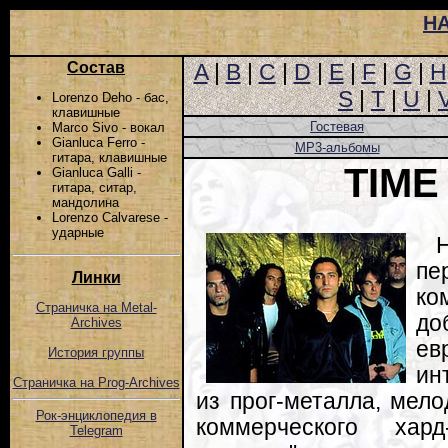
Н
Состав
A
|
B
|
C
|
D
|
E
|
F
|
G
|
H
S
|
T
|
U
|
Lorenzo Deho - бас,
клавишные
Гостевая
Marco Sivo - вокал
Gianluca Ferro -
MP3-альбомы
гитара, клавишные
TIME
Gianluca Galli -
гитара, ситар,
мандолина
Lorenzo Calvarese -
ударные
пе
Линки
ко
Страничка на Metal-
д
Archives
ев
История группы
ин
Страничка на Prog-Archives
из прог-металла, мело
Рок-энциклопедия в
коммерческого хар
Telegram