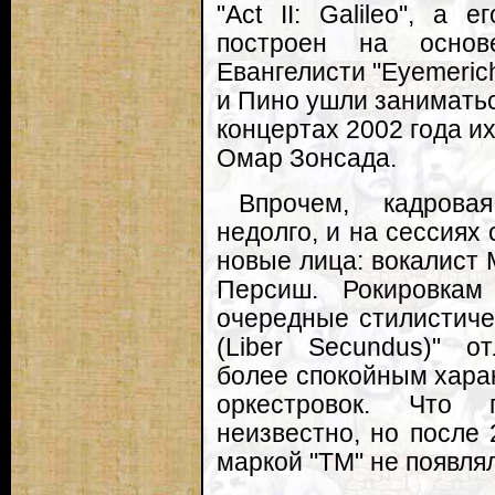
"Act II: Galileo", а
построен на основ
Евангелисти "Eyemeric
и Пино ушли занимать
концертах 2002 года и
Омар Зонсада.
Впрочем, кадрова
недолго, и на сессиях
новые лица: вокалист 
Персиш. Рокировкам
очередные стилистичес
(Liber Secundus)" о
более спокойным хара
оркестровок. Что 
неизвестно, но после 
маркой "TM" не появля