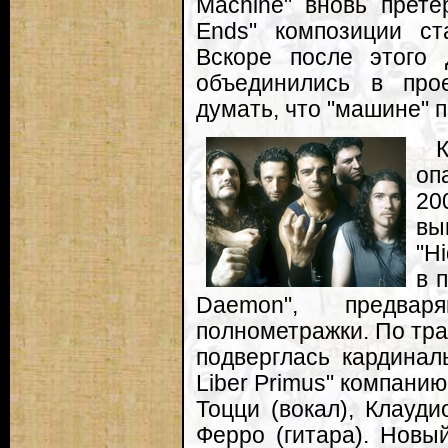
Machine" вновь претер
Ends" композиции с
Вскоре после этого
объединились в прое
думать, что "машине" 
оп
20
вы
"H
в 
Daemon", предвар
полнометражки. По тра
подверглась кардинал
Liber Primus" компани
Тоцци (вокал), Клауд
Ферро (гитара). Новы