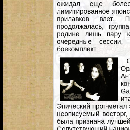
ожидал еще боле
лимитированное японс
прилавков влет. П
продолжалась, групп
родине лишь пару к
очередные сессии,
боекомплект.
О
Ан
ко
Ga
ит
Эпический прог-метал 
неописуемый восторг,
была признана лучшей 
Сопутствующий национ