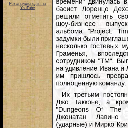
времени" двинулась в 
Рок-энциклопедия на
басист Лоренцо Дех
YouTube
решили отметить св
шоу-бизнесе выпуск
альбома "Project: Ti
задумки были приглаш
несколько гостевых м
Граменья, впослед
сотрудником "TM". Вы
на удивление Ивана и 
им пришлось превра
полноценную команду.
Их третьим постоян
Джо Такконе, а кро
"Dungeons Of The V
Джонатан Лавино (
(ударные) и Мирко Кри