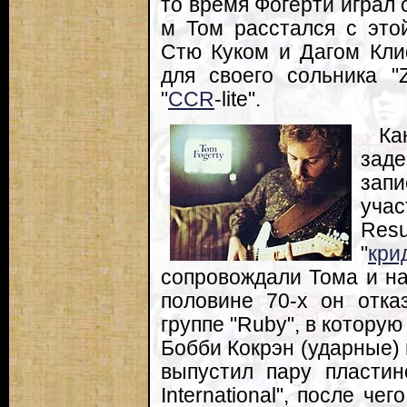
то время Фогерти играл с
м Том расстался с это
Стю Куком и Дагом Кл
для своего сольника "
"
CCR
-lite".
Ка
зад
запи
учас
Re
"
кри
сопровождали Тома и на
половине 70-х он отка
группе "Ruby", в которую
Бобби Кокрэн (ударные) 
выпустил пару пласти
International", после ч