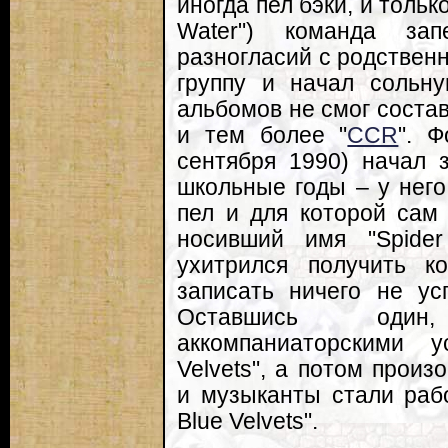
иногда пел бэки, и тольк
Water") команда за
разногласий с родствен
группу и начал сольну
альбомов не смог соста
и тем более "
CCR
". Ф
сентября 1990) начал 
школьные годы – у него
пел и для которой сам
носивший имя "Spide
ухитрился получить ко
записать ничего не ус
Оставшись один
аккомпаниаторскими у
Velvets", а потом прои
и музыканты стали раб
Blue Velvets".