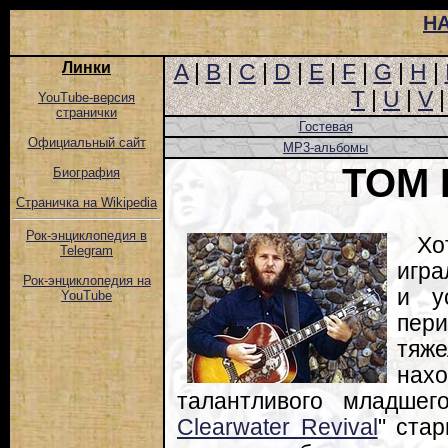
Н
Линки
A
|
B
|
C
|
D
|
E
|
F
|
G
|
H
|
T
|
U
|
V
YouTube-версия
странички
Гостевая
Официальный сайт
MP3-альбомы
TOM 
Биография
Страничка на Wikipedia
Рок-энциклопедия в
Хо
Telegram
игра
Рок-энциклопедия на
и у
YouTube
пер
тяж
на
талантливого младше
Clearwater Revival
" ста