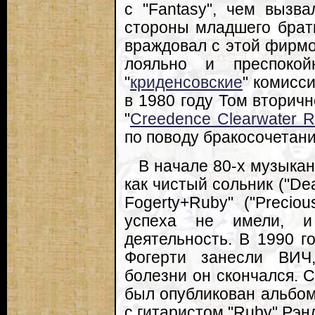
с "Fantasy", чем вызв
стороны младшего брат
враждовал с этой фирмой
лояльно и преспоко
"
криденсовские
" комисси
в 1980 году Том вторич
"
Creedence Clearwater R
по поводу бракосочетани
В начале 80-х музыкан
как чистый сольник ("Dea
Fogerty+Ruby" ("Precio
успеха не имели, и
деятельность. В 1990 г
Фогерти занесли ВИЧ
болезни он скончался. С
был опубликован альбом 
с гитаристом "Ruby" Рэн