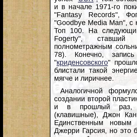
и в начале 1971-го пок
"Fantasy Records", Ф
"Goodbye Media Man", с
Топ 100. На следующи
Fogerty", ставши
полнометражным сольн
78). Конечно, запис
"
криденсовского
" прошл
блистали такой энерги
мягче и лиричнее.
Аналогичной формул
создании второй пластин
и в прошлый раз, 
(клавишные), Джон Кан
Единственным новым л
Джерри Гарсия, но это 