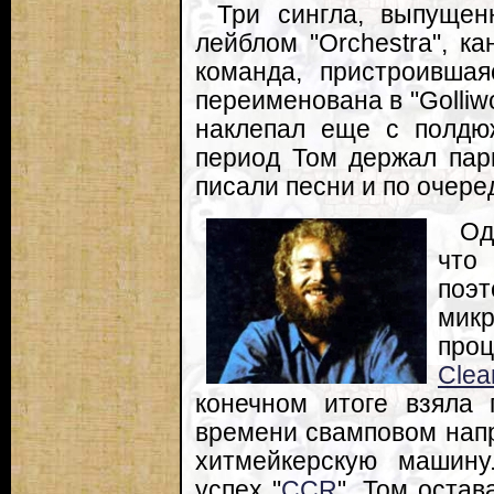
Три сингла, выпуще
лейблом "Orchestra", ка
команда, пристроившая
переименована в "Golliw
наклепал еще с полдю
период Том держал пар
писали песни и по очере
Од
что
поэт
мик
про
Clea
конечном итоге взяла 
времени свамповом напр
хитмейкерскую машину
успех "
CCR
", Том оста