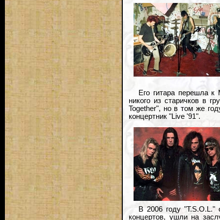
Его гитара перешла к
никого из старичков в г
Together", но в том же г
концертник "Live '91".
В 2006 году "T.S.O.L.
концертов, ушли на засл