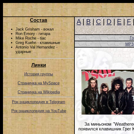
Состав
A
|
B
|
C
|
D
|
E
|
F
Jack Grisham - вокал
Ron Emory - гитара
Го
Mike Roche - бас
Greg Kuehn - клавишные
MP3
Antonio Val Hernandez -
ударные
Линки
История группы
Страничка на MySpace
Страничка на Wikipedia
Рок-энциклопедия в Telegram
Рок-энциклопедия на YouTube
За миньоном "Weathere
появился клавишник Грег К