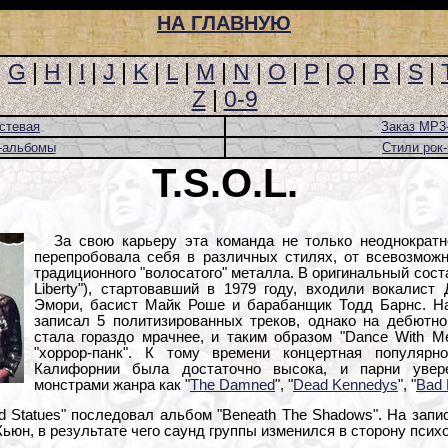
НА ГЛАВНУЮ
|
G
|
H
|
I
|
J
|
K
|
L
|
M
|
N
|
O
|
P
|
Q
|
R
|
S
|
Z
|
0-9
стевая
Заказ MP3
-альбомы
Стили рок
T.S.O.L.
За свою карьеру эта команда не только неоднократн
перепробовала себя в различных стилях, от всевозможн
традиционного "волосатого" металла. В оригинальный состав
Liberty"), стартовавший в 1979 году, входили вокалист
Эмори, басист Майк Роше и барабанщик Тодд Барнс. Н
записал 5 политизированных треков, однако на дебютно
стала гораздо мрачнее, и таким образом "Dance With M
"хоррор-панк". К тому времени концертная популярн
Калифорнии была достаточно высока, и парни увер
монстрами жанра как "
The Damned
", "
Dead Kennedys
", "
Bad 
d Statues" последовал альбом "Beneath The Shadows". На запис
ьюн, в результате чего саунд группы изменился в сторону психо