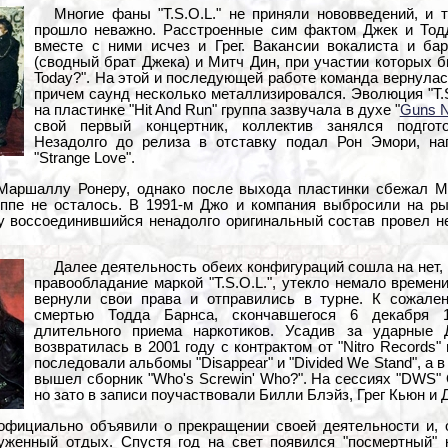
Многие фаны "T.S.O.L." не приняли нововведений, и 
прошло неважно. Расстроенные сим фактом Джек и Тод
вместе с ними исчез и Грег. Вакансии вокалиста и б
(сводный брат Джека) и Митч Дин, при участии которых 
Today?". На этой и последующей работе команда вернулас
причем саунд несколько металлизировался. Эволюция "T.S
на пластинке "Hit And Run" группа зазвучала в духе "
Guns N
свой первый концертник, коллектив занялся подгот
Незадолго до релиза в отставку подал Рон Эмори, на
"Strange Love".
 Маршаллу Ронеру, однако после выхода пластинки сбежал М
руппе не осталось. В 1991-м Джо и компания выбросили на ры
оду воссоединившийся ненадолго оригинальный состав провел 
Далее деятельность обеих конфигураций сошла на нет, 
правообладание маркой "T.S.O.L.", утекло немало времен
вернули свои права и отправились в турне. К сожале
смертью Тодда Барнса, скончавшегося 6 декабря 19
длительного приема наркотиков. Усадив за ударные 
возвратилась в 2001 году с контрактом от "Nitro Records" 
последовали альбомы "Disappear" и "Divided We Stand", а в
вышел сборник "Who's Screwin' Who?". На сессиях "DWS" 
но зато в записи поучаствовали Билли Блэйз, Грег Кьюн и 
" официально объявили о прекращении своей деятельности и
уженный отдых. Спустя год на свет появился "посмертный" к