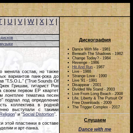
T
|
U
|
V
|
W
|
X
|
Y
|
-дисков
Дискография
-музыки
Dance With Me - 1981
Beneath The Shadows - 1982
Change Today? - 1984
Revenge - 1986
Hit And Run
- 1987
Live - 1988
о меняла состав, но также
Strange Love - 1990
ых вариантов панк-рока до
Live '91 - 1991
 "T.S.O.L." ("True Sounds Of
Disappear - 2001
 Джек Гришам, гитарист Рон
Divided We Stand - 2003
а своем первом EP квартет
Live From Long Beach - 2008
м лонгплее тематика песен
Life, Liberty & The Pursuit Of
e" подпал под определение
Free Downloads - 2009
ость коллектива в родной
The Trigger Complex - 2017
енно выступали с такими
Religion
" и "
Social Distortion
".
Слушаем
и этой пластинки в составе
делии и арт-панка.
Dance with me