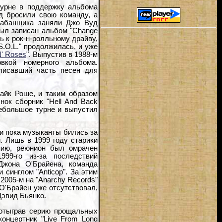
турне в поддержку альбома
д бросили свою команду, а
арабанщика заняли Джо Вуд
был записан альбом "Change
ь к рок-н-ролльному драйву,
.O.L." продолжилась, и уже
' Roses
". Выпустив в 1988-м
овкой номерного альбома.
писавший часть песен для
айк Роше, и таким образом
нок сборник "Hell And Back
небольшое турне и выпустил
и пока музыканты бились за
и. Лишь в 1999 году старики
нию, реюнион был омрачен
99-го из-за последствий
Джона О'Брайена, команда
и синглом "Anticop". За этим
 2005-м на "Anarchy Records"
О'Брайен уже отсутствовал,
Дэвид Бьянко.
, отыграв серию прощальных
онцертник "Live From Long