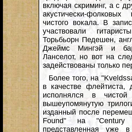
включая скриминг, а с др
акустически-фолковых
чистого вокала. В запи
участвовали гитарис
Торьбьорн Педешен, анг
Джеймс Мингэй и ба
Ланселот, но вот на сл
задействованы только пе
Более того, на "Kvelds
в качестве флейтиста,
исполнялся в чистой
вышеупомянутую трилогию
изданный после перемещ
Found" на "Century 
представленная уже в