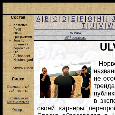
Состав
A
|
B
|
C
|
D
|
E
|
F
|
G
|
H
|
I
|
T
|
U
|
V
|
W
Kristoffer
Rygg -
Гостевая
вокал,
программинг
MP3-альбомы
Jorn H.
UL
Svaeren -
перкуссия
Ole
Aleksander
Halstensgard
Норве
-
синтезаторы
назван
не осо
Линки
тренд
Официальный
сайт группы
публик
Страничка на
в эксп
Metal-Archives
своей карьеры перепро
Обзоры