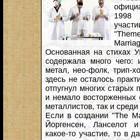
официа
1998 
участ
"Theme
Marri
Основанная на стихах У
содержала много чего: и
метал, нео-фолк, трип-хо
здесь не осталось практи
отпугнул многих старых 
и немало восторженных о
металлистов, так и среди
Если в создании "The Ma
Йоргенсен, Ланселот 
какое-то участие, то в 