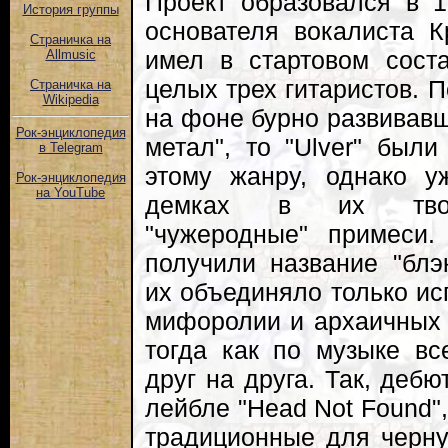
Проект образовался в 1
История группы
основателя вокалиста К
Страничка на
имел в стартовом сост
Allmusic
целых трех гитаристов. 
Страничка на
Wikipedia
на фоне бурно развивавше
Рок-энциклопедия
метал", то "Ulver" были
в Telegram
этому жанру, однако у
Рок-энциклопедия
на YouTube
демках в их творч
"чужеродные" примеси
получили название "блэк
их объединяло только ис
мифоролии и архаичных д
тогда как по музыке вс
друг на друга. Так, дебют
лейбле "Head Not Found"
традиционные для черну