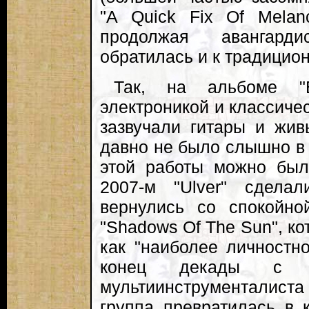
"A Quick Fix Of Melanc
продолжая авангарди
обратилась и к традицио
Так, на альбоме "B
электроникой и классиче
зазвучали гитары и жив
давно не было слышно в 
этой работы можно было
2007-м "Ulver" сдела
вернулись со спокойно
"Shadows Of The Sun", ко
как "наиболее личностн
конец декады с пр
мультиинструменталис
группа превратилась в 