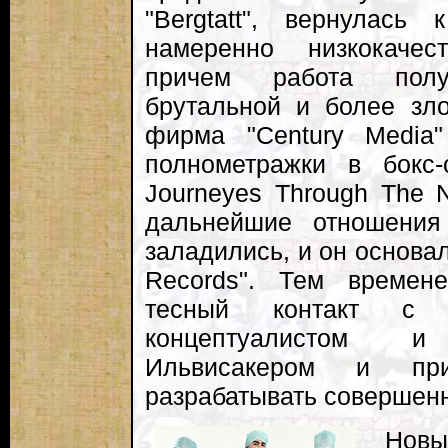
"Bergtatt", вернулась
намеренно низкокачес
причем работа полу
брутальной и более зл
фирма "Century Media
полнометражки в бокс-с
Journeyes Through The N
дальнейшие отношения
заладились, и он основал
Records". Тем време
тесный контакт с к
концептуалистом 
Ильвисакером и пр
разрабатывать совершенн
Новы