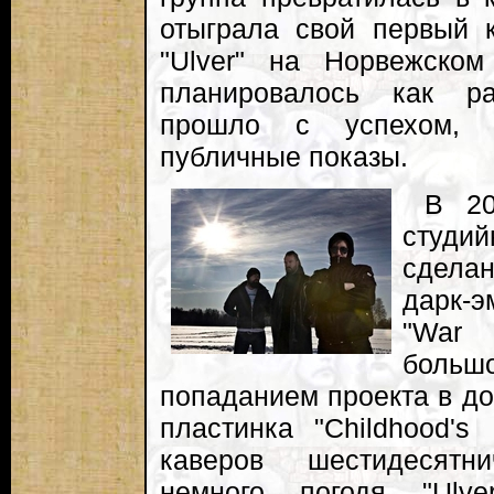
отыграла свой первый к
"Ulver" на Норвежском
планировалось как ра
прошло с успехом, 
публичные показы.
В 20
студ
сдела
дарк-
"War
больш
попаданием проекта в д
пластинка "Childhood's
каверов шестидесятн
немного погодя "Ulv