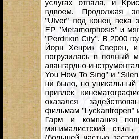
услугах отпала, и Кри
вдвоем. Продолжая эл
"Ulver" под конец века 
EP "Metamorphosis" и мя
"Perdition City". В 2000 
Йорн Хенрик Сверен, и
погрузилась в полный м
авангардно-инструмента
You How To Sing" и "Silen
ни было, но уникальный 
привлек кинематографи
оказался задействов
фильмам "Lyckantropen" и
Гарм и компания поп
минималистский стиль
(большей частью засэмп