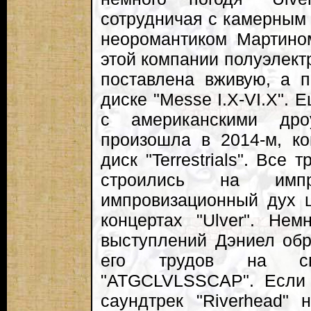
сотрудничая с камерным 
неоромантиком Мартино
этой компании полуэлект
поставлена вживую, а п
диске "Messe I.X-VI.X". 
с американскими дро
произошла в 2014-м, к
диск "Terrestrials". Все 
строились на им
импровизационный дух 
концертах "Ulver". Нем
выступлений Дэниел обра
его трудов на св
"ATGCLVLSSCAP". Если
саундтрек "Riverhead"