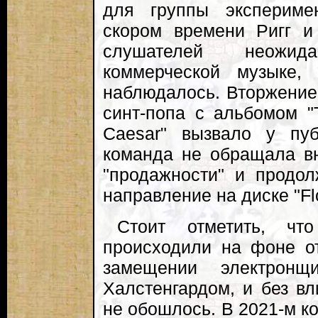
для группы экспериме
скором времени Ригг и
слушателей неожи
коммерческой музыке,
наблюдалось. Вторжение
синт-попа с альбомом "T
Caesar" вызвало у пуб
команда не обращала в
"продажности" и продол
направление на диске "Flo
Стоит отметить, чт
происходили на фоне от
замещении электронщ
Халстенгардом, и без вл
не обошлось. В 2021-м к