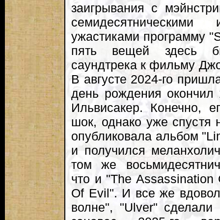
заигрывания с мэйнстр
семидесятническими 
ужастиками программу "S
пять вещей здесь б
саундтрека к фильму Джо
В августе 2024-го пришла
день рождения окончил 
Ильвисакер. Конечно, е
шок, однако уже спустя 
опубликовала альбом "Lim
и получился меланхоли
том же восьмидесятниче
что и "The Assassination 
Of Evil". И все же вдово
волне", "Ulver" сделали