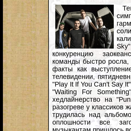
Т
сим
гарм
сол
кали
Sky
конкуренцию заокеан
команды быстро росла, 
факты как выступлени
телевидении, пятиднев
"Play It If You Can't Say
"Waiting For Somethin
хедлайнерство на "Pun
разогреве у классиков ж
трудилась над альбомо
оплошности все заг
музыкантам пришлось вс