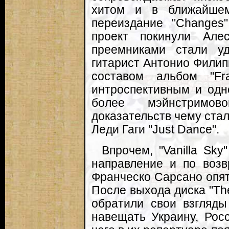
хитом и в ближайше
переиздание "Changes"
проект покинули Але
преемниками стали у
гитарист Антонио Фили
составом альбом "Fra
интроспективным и одн
более мэйнстримо
доказательств чему стал
Леди Гаги "Just Dance".
Впрочем, "Vanilla Sk
направление и по воз
Франческо Сарсано опят
После выхода диска "Th
обратили свои взгляды
навещать Украину, Рос