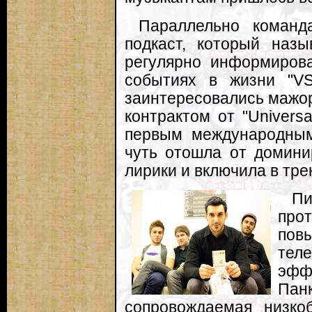
Параллельно команд
подкаст, который назыв
регулярно информиров
событиях в жизни "VS
заинтересовались мажор
контрактом от "Universa
первым международным
чуть отошла от домин
лирики и включила в тре
Пи
про
пов
тел
эфф
Пан
сопровождаемая низко