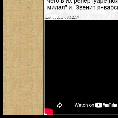
чего в их репертуаре по
милая" и "Звенит январс
Last update 08.12.17