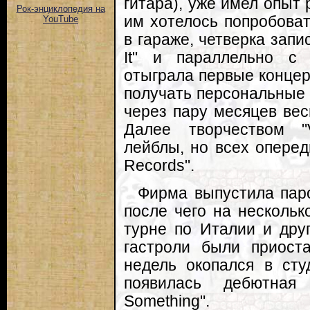
гитара), уже имел опыт 
Рок-энциклопедия на
им хотелось попробоват
YouTube
в гараже, четверка запис
It" и параллельно с 
отыграла первые концер
получать персональные 
через пару месяцев вес
Далее творчеством "V
лейблы, но всех оперед
Records".
Фирма выпустила паро
после чего на нескольк
турне по Италии и дру
гастроли были приост
недель окопался в сту
появилась дебютная 
Something".