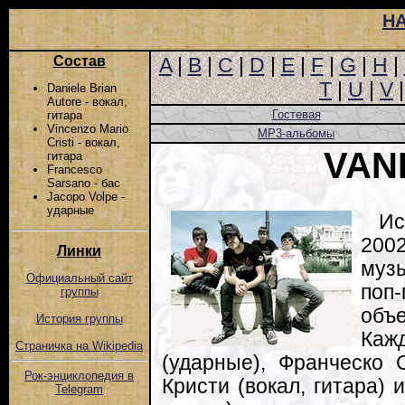
Н
Состав
A
|
B
|
C
|
D
|
E
|
F
|
G
|
H
|
T
|
U
|
V
Daniele Brian
Autore - вокал,
Гостевая
гитара
Vincenzo Mario
MP3-альбомы
Cristi - вокал,
VAN
гитара
Francesco
Sarsano - бас
Jacopo Volpe -
ударные
Ис
200
Линки
муз
Официальный сайт
поп-
группы
объ
История группы
Каж
Страничка на Wikipedia
(ударные), Франческо 
Рок-энциклопедия в
Кристи (вокал, гитара) 
Telegram