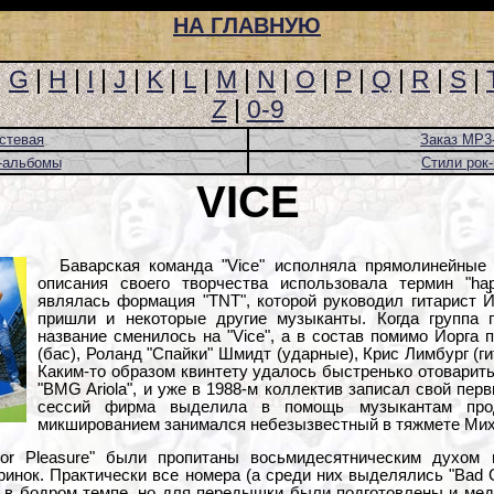
НА ГЛАВНУЮ
|
G
|
H
|
I
|
J
|
K
|
L
|
M
|
N
|
O
|
P
|
Q
|
R
|
S
|
Z
|
0-9
стевая
Заказ MP3
-альбомы
Стили рок
VICE
Баварская команда "Vice" исполняла прямолинейные
описания своего творчества использовала термин "ha
являлась формация "TNT", которой руководил гитарист Й
пришли и некоторые другие музыканты. Когда группа 
название сменилось на "Vice", а в состав помимо Йорга
(бас), Роланд "Спайки" Шмидт (ударные), Крис Лимбург (ги
Каким-то образом квинтету удалось быстренько отоварит
"BMG Ariola", и уже в 1988-м коллектив записал свой пе
сессий фирма выделила в помощь музыкантам про
микшированием занимался небезызвестный в тяжмете Мих
or Pleasure" были пропитаны восьмидесятническим духом 
нок. Практически все номера (а среди них выделялись "Bad Girl
 в бодром темпе, но для передышки были подготовлены и медля