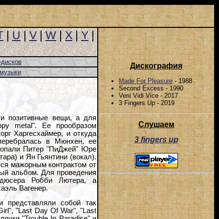
T
|
U
|
V
|
W
|
X
|
Y
|
-дисков
Дискография
-музыки
Made For Pleasure
- 1988
Second Excess - 1990
Veni Vidi Vice - 2017
3 Fingers Up - 2019
 и позитивные вещи, а для
Слушаем
ppy metal". Ее прообразом
орг Харгесхаймер, и откуда
3 fingers up
перебралась в Мюнхен, ее
 попали Питер "ПиДжей" Юре
тара) и Ян Гьянтини (вокал).
ься мажорным контрактом от
рвый альбом. Для проведения
дюсера Робби Лютера, а
аэль Вагенер.
и представляли собой так
", "Last Day Of War", "Last
чки "Trouble In Paradise" и