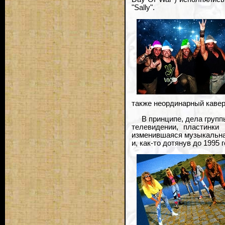
"Sally".
также неординарный кавер
В принципе, дела групп
телевидении, пластинки
изменившаяся музыкальна
и, как-то дотянув до 1995