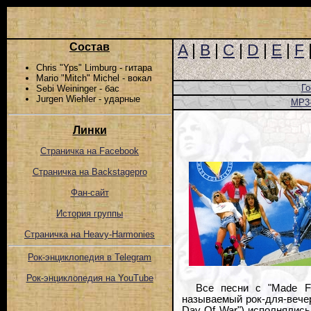
Состав
A
|
B
|
C
|
D
|
E
|
F
Chris "Yps" Limburg - гитара
Mario "Mitch" Michel - вокал
Го
Sebi Weininger - бас
Jurgen Wiehler - ударные
MP3
Линки
Страничка на Facebook
Страничка на Backstagepro
Фан-сайт
История группы
Страничка на Heavy-Harmonies
Рок-энциклопедия в Telegram
Рок-энциклопедия на YouTube
Все песни с "Made F
называемый рок-для-вечери
Day Of War") исполнялись