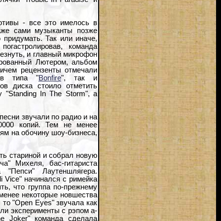
тивы - все это имелось в
аже сами музыканты позже
 придумать. Так или иначе,
погастролировав, команда
чезнуть, и главный микрофон
рованный Лютером, альбом
ричем рецензенты отмечали
ов типа "
Bonfire
", так и
ов диска стоило отметить
 "Standing In The Storm", а
песни звучали по радио и на
0000 копий. Тем не менее
ям на обочину шоу-бизнеса,
ть стариной и собрал новую
ча" Михеля, бас-гитариста
"Пепси" Лаутеншлягера.
 Vice" начинался с римейка
ть, что группа по-прежнему
 менее некоторые новшества
, то "Open Eyes" звучала как
вали эксперименты с рэпом а-
e Joker" команда сделала