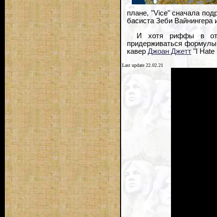
плане, "Vice" сначала по
басиста Зеби Вайнингера 
И хотя риффы в откр
придерживаться формулы 
кавер
Джоан Джетт
"I Hate
Last update 22.02.21