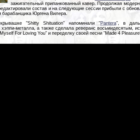
зажигательный припанкованный кавер. Продолжая модерн
дредактировали состав и на следующие сессии прибыли с обнов
и барабанщика Юргена Вилера.
ывашке "Shitty Shituation" напоминали "
Pantera
", в дал
хэппи-металла, а также сделала реверанс восьмидесятым, ис
 Myself For Loving You" и переделку своей песни "Made 4 Pleasure