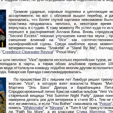
Громкие ударные, хоровые подпевки и цепляющие мо
ассортименте, но вот с обложкой вышел перебор, и д
признались, что более глупой картинки невозможно было
пластинка продавалась неплохо, и, некоторое время 
вернулась в студию. К тому моменту Ян успел куда-то ис
перешел в распоряжение Аллана Кина. Вновь спродюси
"Second Excess" показал улучшение качества звука , п
смешение влияний на "Vice" как соотечественник
калифорнийской сцены. Среди наиболее ярких момент
вечериночные гимны "Snakebit" и "Stand By Me", балладу
 "
Creedence Clearwater Revival
" "Proud Mary".
ы шли неплохо: "Vice" провели несколько европейских туров, их 
 попадали в чарты, а тираж обоих альбомов превысил 10
я мода оттолкнула команду подобно многим другим исполнител
 года, баварская бригада самоликвидировалась.
По прошествии 20 с лишним лет Лимбург решил тряхну
версию "Vice", в которую взял вокалиста Марио "Мит
Мартина "Эль Бахо" Дриэра и барабанщика Пита 
Спродюсированный лично Крисом камбэк-альбом "Veni Vidi
старенькой вещицы "Hot Summer Night Party", давая поня
намерена делать рок для вечеринок в стиле 80-х. Тем не
все же имелись, и если "You Bother" смахивала на "
Poison
"
помесь "
Whitesnake
" и "
Nirvana
", в "Turn It Up" присутство
ля "Faith No More", а из классики
Стива Миллера
"Th