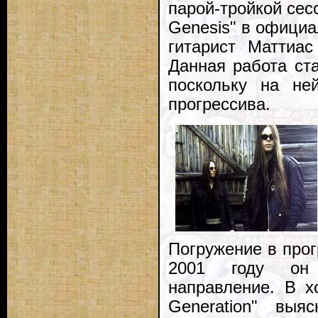
парой-тройкой сес
Genesis" в официа
гитарист Маттиас
Данная работа ста
поскольку на не
прогрессива.
Погружение в прог
2001 году он 
направление. В хо
Generation" выя