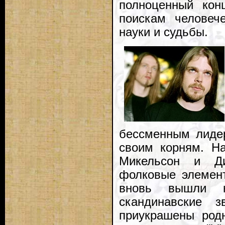
полноценный кон
поискам человеч
науки и судьбы.
бессменным лиде
своим корням. На 
Микельсон и Ди
фолковые элемент
вновь вышли н
скандинавские 
приукрашены род