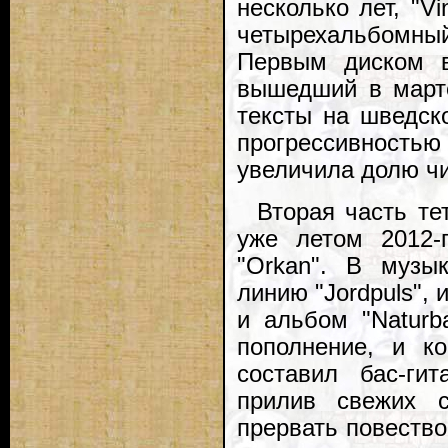
несколько лет, "V
четырехальбомны
Первым диском в
вышедший в марте 
тексты на шведск
прогрессивность
увеличила долю чи
Вторая часть те
уже летом 2012-
"Orkan". В музы
линию "Jordpuls",
и альбом "Naturb
пополнение, и к
составил бас-ги
прилив свежих с
прервать повество