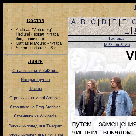
Состав
A
|
B
|
C
|
D
|
E
|
F
|
T
|
Andreas "Vintersorg"
Hedlund - вокал, гитара,
Гостевая
бас, клавишные
Mattias Marklund - гитара
MP3-альбомы
Simon Lundstrom - бас
V
Линки
Страничка на MetalStorm
История группы
Тексты
Страничка на Metal-Archives
Страничка на Prog-Archives
Страничка на Wikipedia
путем замещени
Рок-энциклопедия в Telegram
чистым вокалом
Рок-энциклопедия на YouTube