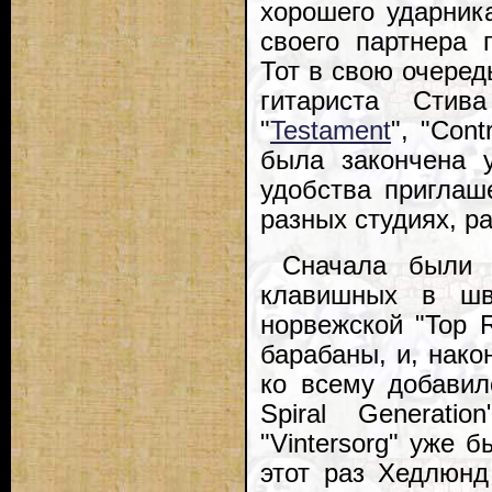
хорошего ударник
своего партнера 
Тот в свою очеред
гитариста Стив
"
Testament
", "Con
была закончена 
удобства приглаш
разных студиях, р
Сначала были 
клавишных в шве
норвежской "Top 
барабаны, и, нако
ко всему добавил
Spiral Generati
"Vintersorg" уже 
этот раз Хедлюнд