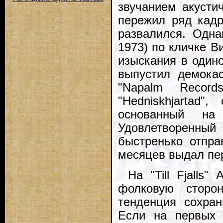
звучанием акустич
пережил ряд кадр
развалился. Одна
1973) по кличке В
изыскания в одино
выпустил демокас
"Napalm Recor
"Hedniskhjartad
основанный на 
Удовлетворенны
быстренько отпра
месяцев выдал пе
На "Till Fjalls
фолковую сторо
тенденция сохран
Если на первых 