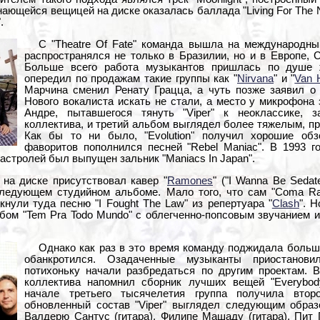
нающейся вещицей на диске оказалась баллада "Living For The 
.
С "Theatre Of Fate" команда вышла на международны
распространялся не только в Бразилии, но и в Европе,
Больше всего работа музыкантов пришлась по душе 
опередил по продажам такие группы как "
Nirvana
" и "
Van 
Марчина сменил Ренату Грацца, а чуть позже заявил о
Нового вокалиста искать не стали, а место у микрофона
Андре, пытавшегося тянуть "Viper" к неоклассике, 
коллектива, и третий альбом выглядел более тяжелым, п
Как бы то ни было, "Evolution" получил хорошие обз
фаворитов пополнился песней "Rebel Maniac". В 1993 г
гастролей был выпущен зальник "Maniacs In Japan".
 на диске присутствовал кавер "
Ramones
" ("I Wanna Be Sedat
ледующем студийном альбоме. Мало того, что сам "Coma Ra
кнули туда песню "I Fought The Law" из репертуара "
Clash
". 
льбом "Tem Pra Todo Mundo" с облегченно-попсовым звучанием 
Однако как раз в это время команду поджидала больш
обанкротился. Озадаченные музыканты приостанов
потихоньку начали разбредаться по другим проектам. 
коллектива напомнил сборник лучших вещей "Everybod
начале третьего тысячелетия группа получила втор
обновленный состав "Viper" выглядел следующим образо
Валдерю Сантус (гитара), Филипе Машаду (гитара), Пит