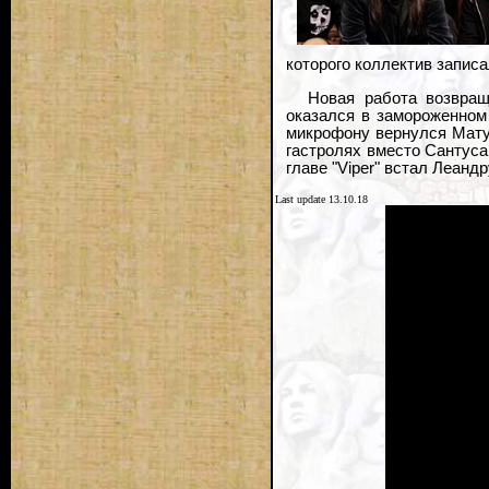
которого коллектив записал
Новая работа возвращ
оказался в замороженном
микрофону вернулся Матус
гастролях вместо Сантуса
главе "Viper" встал Леанд
Last update 13.10.18