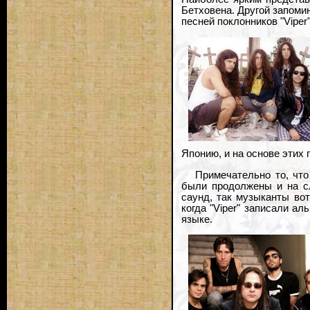
Бетховена. Другой запоми
песней поклонников "Viper"
Японию, и на основе этих 
Примечательно то, что
были продолжены и на с
саунд, так музыканты вот
когда "Viper" записали а
языке.