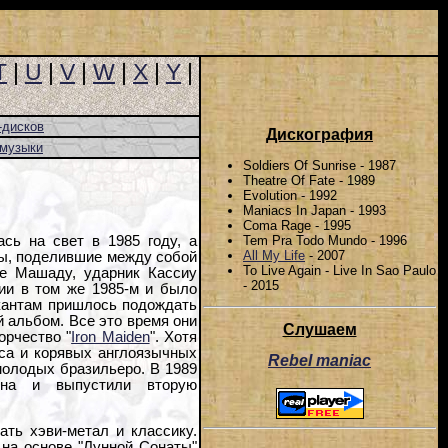
T
|
U
|
V
|
W
|
X
|
Y
|
-дисков
Дискография
-музыки
Soldiers Of Sunrise - 1987
Theatre Of Fate - 1989
Evolution - 1992
Maniacs In Japan - 1993
Coma Rage - 1995
Tem Pra Todo Mundo - 1996
сь на свет в 1985 году, а
All My Life
- 2007
лы, поделившие между собой
To Live Again - Live In Sao Paulo
пе Машаду, ударник Кассиу
- 2015
ии в том же 1985-м и было
зыкантам пришлось подождать
 альбом. Все это время они
Слушаем
орчество "
Iron Maiden
". Хотя
дюса и корявых англоязычных
Rebel maniac
молодых бразильеро. В 1989
ина и выпустили вторую
ть хэви-метал и классику.
 на основе "Лунной Сонаты"