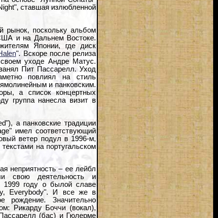
Night", ставшая излюбленной
й рынок, поскольку альбом
 США и на Дальнем Востоке.
жителям Японии, где диск
Halen
". Вскоре после релиза
 своем уходе Андре Матус.
 занял Пит Пассарелл. Уход
заметно повлиял на стиль
рямолинейным и панковским.
оры, а список концертных
оду группа нанесла визит в
ed"), а панковские традиции
ge" имел соответствующий
Новый ветер подул в 1996-м,
и текстами на португальском
ая неприятность – ее лейбл
или свою деятельность и
В 1999 году о былой славе
y, Everybody". И все же в
ое рождение. Значительно
м: Рикарду Боччи (вокал),
 Пассарелл (бас) и Гюлерме