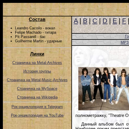
Состав
A
|
B
|
C
|
D
|
E
|
F
Leandro Cacoilo - вокал
Felipe Machado - гитара
Го
Pit Passarell - бас
Guilherme Martin - ударные
MP3
Линки
Страничка на Metal-Archives
История группы
Страничка на Metal-Music-Archives
Страничка на MySpace
Страничка на Wikipedia
Рок-энциклопедия в Telegram
полнометражку, "Theatre Of
Рок-энциклопедия на YouTube
Данный альбом был от
Наиболее ярким представи