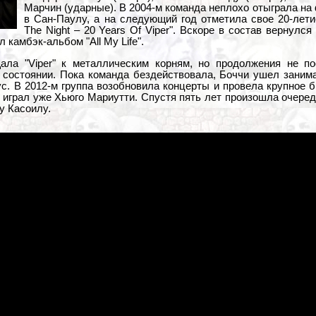
Марчин (ударные). В 2004-м команда неплохо отыграла на 
в Сан-Паулу, а на следующий год отметила свое 20-лети
The Night – 20 Years Of Viper". Вскоре в состав вернулся
 камбэк-альбом "All My Life".
ала "Viper" к металлическим корням, но продолжения не по
 состоянии. Пока команда бездействовала, Боччи ушел занима
. В 2012-м группа возобновила концерты и провела крупное бр
 играл уже Хьюго Мариутти. Спустя пять лет произошла очеред
ру Касоилу.