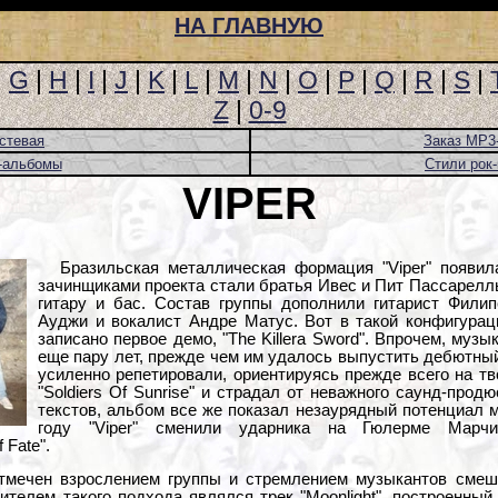
НА ГЛАВНУЮ
|
G
|
H
|
I
|
J
|
K
|
L
|
M
|
N
|
O
|
P
|
Q
|
R
|
S
|
Z
|
0-9
стевая
Заказ MP3
-альбомы
Стили рок
VIPER
Бразильская металлическая формация "Viper" появила
зачинщиками проекта стали братья Ивес и Пит Пассарел
гитару и бас. Состав группы дополнили гитарист Фили
Ауджи и вокалист Андре Матус. Вот в такой конфигурац
записано первое демо, "The Killera Sword". Впрочем, му
еще пару лет, прежде чем им удалось выпустить дебютный
усиленно репетировали, ориентируясь прежде всего на тв
"Soldiers Of Sunrise" и страдал от неважного саунд-про
текстов, альбом все же показал незаурядный потенциал 
году "Viper" сменили ударника на Гюлерме Марч
 Fate".
мечен взрослением группы и стремлением музыкантов смеша
телем такого подхода являлся трек "Moonlight", построенный