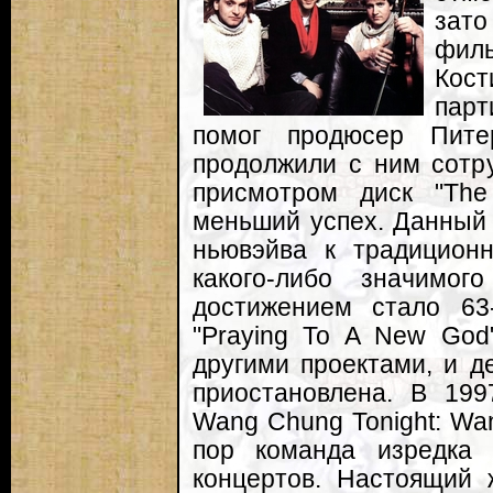
зато
фил
Кос
парт
помог продюсер Пит
продолжили с ним сотру
присмотром диск "Th
меньший успех. Данный 
ньювэйва к традиционн
какого-либо значимо
достижением стало 63
"Praying To A New God
другими проектами, и д
приостановлена. В 199
Wang Chung Tonight: Wang
пор команда изредка 
концертов. Настоящий 