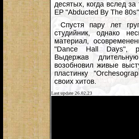
десятых, когда вслед за
EP "Abducted By The 80s
Спустя пару лет гру
студийник, однако не
материал, осовремене
"Dance Hall Days", 
Выдержав длительну
возобновил живые высту
пластинку "Orchesogra
своих хитов.
Last update 26.02.23