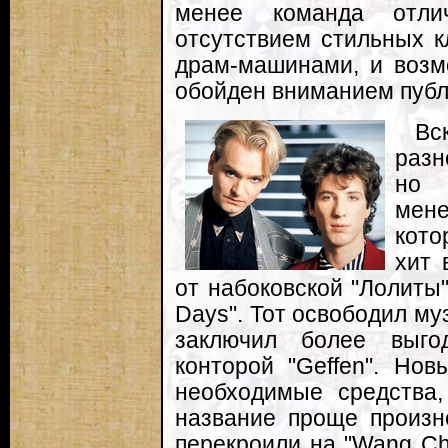
менее команда отли
отсутствием стильных 
драм-машинами, и возм
обойден вниманием публ
Вс
разн
но 
мене
кот
хит 
от набоковской "Лолиты
Days". Тот освободил муз
заключил более выго
конторой "Geffen". Но
необходимые средства,
название проще произн
перекроили на "Wang Ch