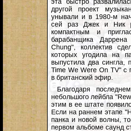
эта быстро развалилас
другой проект музыка
унывали и в 1980-м нач
сей раз Джек и Ник 
компактным и пригла
барабанщика Даррена
Chung", коллектив сде
которых угодила на п
выпустила два сингла, п
Time We Were On TV" с 
в британский эфир.
Благодаря последне
небольшого лейбла "Rewin
этим в ее штате появил
Если на раннем этапе "
панка и новой волны, т
первом альбоме саунд с