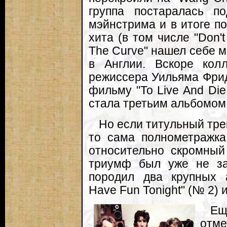
группа постаралась п
мэйнстрима и в итоге п
хита (в том числе "Don't
The Curve" нашел себе ме
в Англии. Вскоре кол
режиссера Уильяма Фрид
фильму "To Live And Die 
стала третьим альбомом
Но если титульный тре
то сама полнометражка
относительно скромный
триумф был уже не за 
породил два крупных а
Have Fun Tonight" (№ 2) и
Ещ
отме