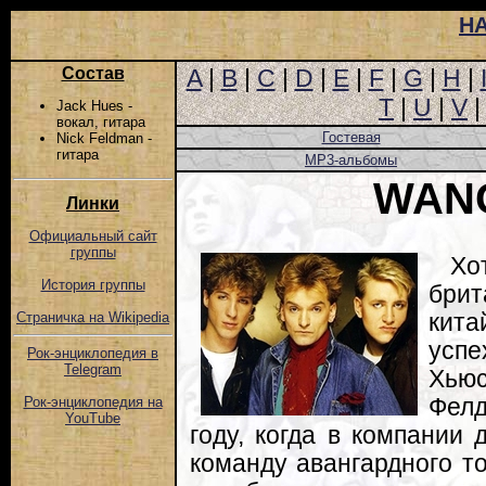
Н
Состав
A
|
B
|
C
|
D
|
E
|
F
|
G
|
H
|
T
|
U
|
V
Jack Hues -
вокал, гитара
Гостевая
Nick Feldman -
гитара
MP3-альбомы
WAN
Линки
Официальный сайт
группы
Х
История группы
бри
кита
Страничка на Wikipedia
успе
Рок-энциклопедия в
Telegram
Хьюс
Фелд
Рок-энциклопедия на
YouTube
году, когда в компании
команду авангардного тол