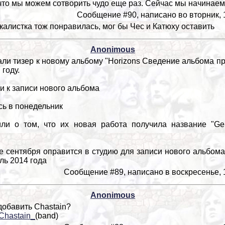
что мы можем сотворить чудо еще раз. Сейчас мы начинаем
Сообщение #90, написано во вторник, 1
калистка тож понравилась, мог бы Чес и Катюху оставить
Anonimous
и тизер к новому альбому "Horizons Сведение альбомa про
 году.
 к записи нового альбома
ь в понедельник
о том, что их новая работа получила название "Gene
 сентября оправится в студию для записи нового альбом
ль 2014 года
Сообщение #89, написано в воскресенье, 1
Anonimous
обавить Chastain?
i/Chastain_
(band)