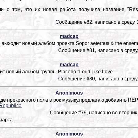
о том, что их новая работа получила название "Resi
Сообщение #82, написано в среду, 1
madcap
. выходит новый альбом проекта Sopor aeternus & the ensemb
Сообщение #81, написано в среду, 
madcap
дит новый альбом группы Placebo "Loud Like Love"
Сообщение #80, написано в среду, 
Anonimous
аде прекрасного пола в рок музыку,предлагаю добавить R
i/Republica
Сообщение #79, написано во вторник, 
 марта
Anonimous