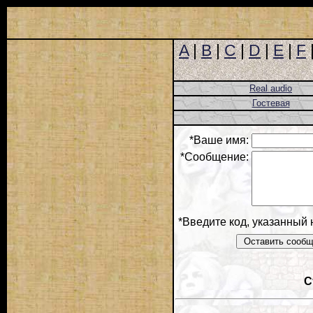
A
|
B
|
C
|
D
|
E
|
F
Real audio
Гостевая
*Ваше имя:
*Сообщение:
*Введите код, указанный 
С