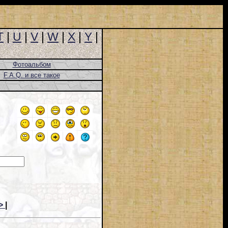
T
|
U
|
V
|
W
|
X
|
Y
|
Фотоальбом
F.A.Q. и все такое
>
|