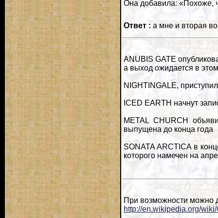
Она добавила: «Похоже, 
Ответ :
а мне и вторая во
ANUBIS GATE опубликовал
а выход ожидается в этом
NIGHTINGALE, приступили
ICED EARTH начнут запис
METAL CHURCH объявили 
выпущена до конца года
SONATA ARCTICA в конце
которого намечен на апре
При возможности можно д
http://en.wikipedia.org/wik