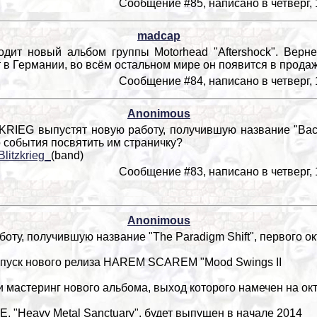
Сообщение #85, написано в четверг, 
madcap
одит новый альбом группы Motorhead "Aftershock". Верне
в Германии, во всём остальном мире он появится в продаж
Сообщение #84, написано в четверг, 
Anonimous
IEG выпустят новую работу, получившую название "Back 
го события посвятить им страничку?
Blitzkrieg_
(band)
Сообщение #83, написано в четверг, 
Anonimous
ту, получившую название "The Paradigm Shift", первого о
ыпуск нового релиза HAREM SCAREM "Mood Swings II
астеринг нового альбома, выход которого намечен на ок
 "Heavy Metal Sanctuary", будет выпущен в начале 2014