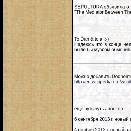
SEPULTURA объявила о то
"The Mediator Between Th
To Dan & to all:-)
Надеюсь что в конце нед
было бы музлом обменива
Можно добавить Dodheim
http://en.wikipedia.org/wik
ещё чуть чуть анонсов.
6 сентября 2013 г. новый 
4 ноября 2013 г. новый ал