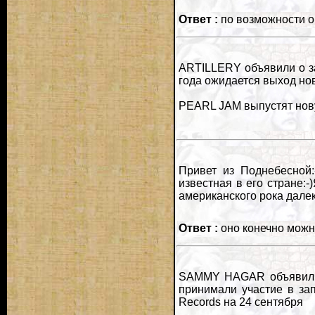
Ответ :
по возможности о
ARTILLERY объявили о з
года ожидается выход но
PEARL JAM выпустят новую
Привет из Поднебесной:-
известная в его стране:-
американского рока далек
Ответ :
оно конечно можно
SAMMY HAGAR объявил о т
принимали участие в зап
Records на 24 сентября