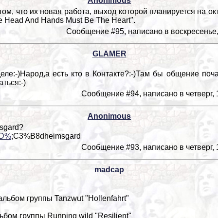
Anonimous
м, что их новая работа, выход которой планируется на окт
e Head And Hands Must Be The Heart".
Сообщение #95, написано в воскресенье, 
GLAMER
еле:-)Народ,а есть кто в Контакте?:-)Там бы общение по
ться:-)
Сообщение #94, написано в четверг, 1
Anonimous
sgard?
i/D%
;C3%B8dheimsgard
Сообщение #93, написано в четверг, 1
madcap
альбом группы Tanzwut "Hollenfahrt"
ьбом группы Running wild "Resilient"