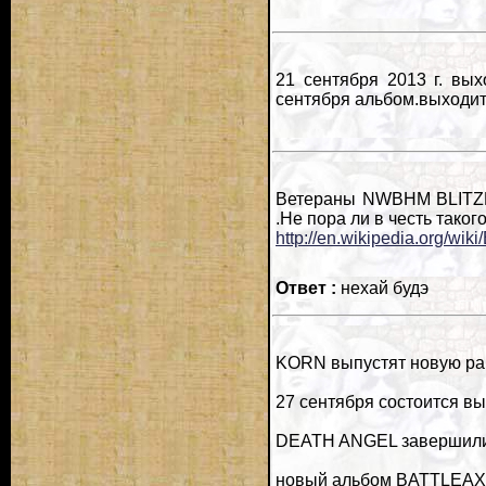
21 сентября 2013 г. вых
сентября альбом.выходит 
Ветераны NWBHM BLITZKR
.Не пора ли в честь тако
http://en.wikipedia.org/wiki/
Ответ :
нехай будэ
KORN выпустят новую рабо
27 сентября состоится в
DEATH ANGEL завершили м
новый альбом BATTLEAXE,