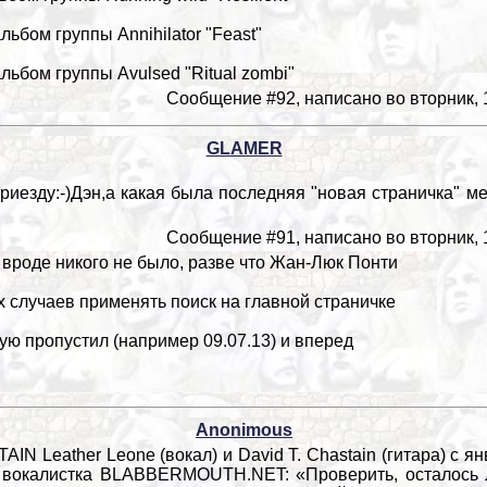
альбом группы Annihilator "Feast"
альбом группы Avulsed "Ritual zombi"
Сообщение #92, написано во вторник, 1
GLAMER
риезду:-)Дэн,а какая была последняя "новая страничка" м
Сообщение #91, написано во вторник, 1
вроде никого не было, разве что Жан-Люк Понти
х случаев применять поиск на главной страничке
ую пропустил (например 09.07.13) и вперед
Anonimous
N Leather Leone (вокал) и David T. Chastain (гитара) с 
а вокалистка BLABBERMOUTH.NET: «Проверить, осталось л