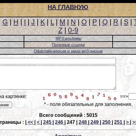
НА ГЛАВНУЮ
|
G
|
H
|
I
|
J
|
K
|
L
|
M
|
N
|
O
|
P
|
Q
|
R
|
S
|
Z
|
0-9
MP3-альбомы
Полезные ссылки
Оффлайн-версия и заказ мп3-дисков
на картинке:
==>
* - поля обязательные для заполнения.
Всего сообщений : 5015
траницы : |
<<
|
<
|
245
|
246
|
247 |
248
|
249
|
250
|
251
|
>
|
>