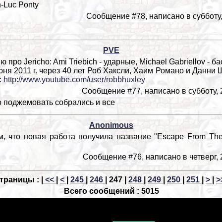
-Luc Ponty
Сообщение #78, написано в субботу, 
PVE
ро Jericho: Ami Triebich - ударные, Michael Gabriellov - ба
ня 2011 г. через 40 лет Роб Хаксли, Хаим Романо и Данни 
:
http://www.youtube.com/user/robbhuxley
Сообщение #77, написано в субботу, 2
о поджемовать собрались и все
Anonimous
 что новая работа получила название "Escape From The
Сообщение #76, написано в четверг, 2
траницы : |
<<
|
<
|
245
|
246
|
247 |
248
|
249
|
250
|
251
|
>
|
>
Всего сообщений : 5015