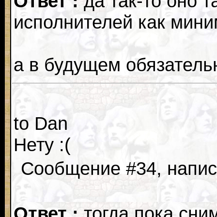
Ответ :
да так-то оно т
исполнителей как мини
а в будущем обязатель
to Dan
Нету :(
Сообщение #34, написа
Ответ :
тогда пока сним