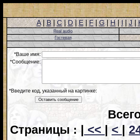
A
|
B
|
C
|
D
|
E
|
F
|
G
|
H
|
I
|
J
|
Real audio
Гостевая
*Ваше имя:
*Сообщение:
*Введите код, указанный на картинке:
Всего
Страницы : |
<<
|
<
|
2