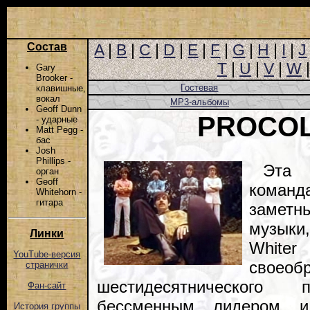
Состав
A
|
B
|
C
|
D
|
E
|
F
|
G
|
H
|
I
|
J
T
|
U
|
V
|
W
Gary
Brooker -
Гостевая
клавишные,
вокал
MP3-альбомы
Geoff Dunn
PROCO
- ударные
Matt Pegg -
бас
Josh
Phillips -
Эта 
орган
Geoff
коман
Whitehorn -
гитара
заметн
музыки
Линки
White
YouTube-версия
свое
странички
шестидесятнического п
Фан-сайт
бессменным лидером и
История группы