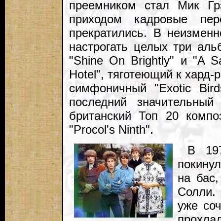
преемником стал Мик Гр
приходом кадровые пер
прекратились. В неизмен
настрогать целых три ал
"Shine On Brightly" и "A 
Hotel", тяготеющий к хард-
симфоничный "Exotic Bir
последний значительны
британский Топ 20 компо
"Procol's Ninth".
В 19
покинул
на бас
Солли.
уже соч
прох