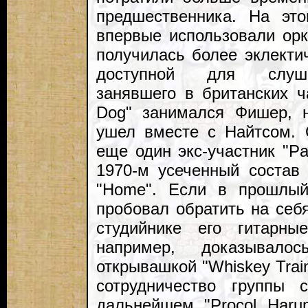
предшественника. На эт
впервые использовали орк
получилась более эклекти
доступной для слуша
занявшего в британских ч
Dog" занимался Фишер, 
ушел вместе с Найтсом. 
еще один экс-участник "Pa
1970-м усеченный состав
"Home". Если в прошлы
пробовал обратить на себ
студийнике его гитарны
например, доказывалос
открывашкой "Whiskey Tra
сотрудничество группы 
дальнейшем "Procol Har