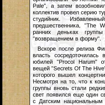
Pale", а затем возобнови
коллектив провел серию ту
студийник. Избавленн
предшественника, "The W
ранних деньках групп
"возвращением в форму".
Вскоре после релиза Фи
власть сосредоточилась
юбилей "Procol Harum" 
вещей "Secrets Of The Hive
которого вышел концертни
Несмотря на то, что к ко
группы вновь стали редки
свет появился еще один с
с Датским национальным