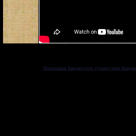
Покрышки Бриджстоун лучших шин Бридж