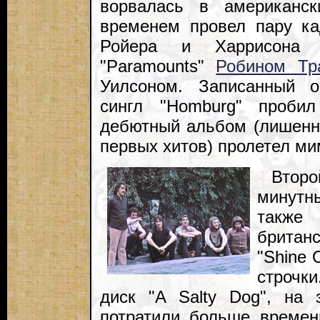
ворвалась в американ
временем провел пару ка
Ройера и Харрисона 
"Paramounts"
Робином Тр
Уилсоном. Записанный о
сингл "Homburg" пробил
дебютный альбом (лишенн
первых хитов) пролетел ми
Второ
минутны
также
британс
"Shine 
строчк
диск "A Salty Dog", на 
потратили больше времен