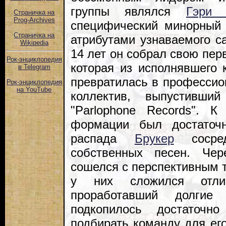
группы являлся
Гэри 
Страничка на
Prog-Archives
специфический минорный
Страничка на
атрибутами узнаваемого с
Wikipedia
14 лет он собрал свою пер
Рок-энциклопедия
которая из исполнявшего
в Telegram
превратилась в професси
Рок-энциклопедия
на YouTube
коллектив, выпустивши
"Parlophone Records". 
формации был достаточ
распада
Брукер
сосред
собственных песен. Че
сошелся с перспективным 
у них сложился отлич
проработавший долгие
подкопилось достаточн
подбирать команду для ег