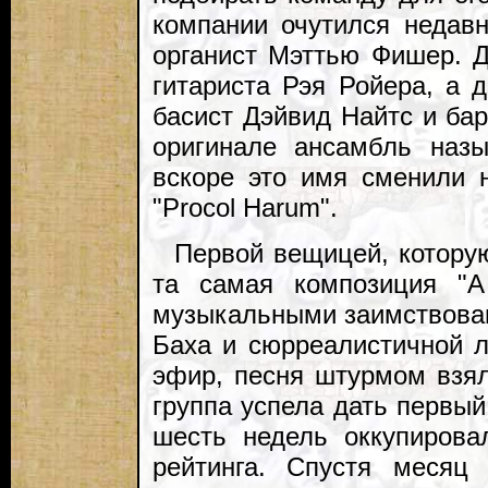
компании очутился неда
органист Мэттью Фишер. 
гитариста Рэя Ройера, а 
басист Дэйвид Найтс и ба
оригинале ансамбль назы
вскоре это имя сменили 
"Procol Harum".
Первой вещицей, которую
та самая композиция "A
музыкальными заимствова
Баха и сюрреалистичной 
эфир, песня штурмом взял
группа успела дать первый
шесть недель оккупирова
рейтинга. Спустя месяц