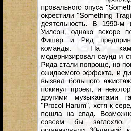
провального опуса "Somet
окрестили "Something Trag
деятельность. В 1990-м 
Уилсон, однако вскоре 
Фишер и Рид предприня
команды. На камбэ
модернизировал саунд и с
Рида стали попроще, но по
ожидаемого эффекта, и дис
вызвал большого ажиотаж
покинул проект, и некот
другими музыкантами га
"Procol Harum", хотя к сер
пошла на спад. Возможн
совсем бы заглохло, 
организовали 30-летний 