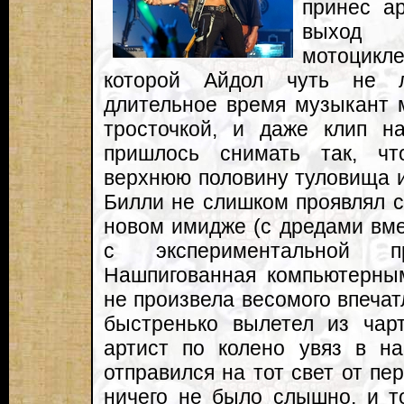
принес ар
выход
мотоцик
которой Айдол чуть не л
длительное время музыкант м
тросточкой, и даже клип н
пришлось снимать так, ч
верхнюю половину туловища и
Билли не слишком проявлял се
новом имидже (с дредами вме
с экспериментальной пр
Нашпигованная компьютерным
не произвела весомого впечат
быстренько вылетел из чар
артист по колено увяз в н
отправился на тот свет от пе
ничего не было слышно, и т