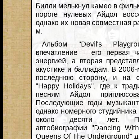
Билли мелькнул камео в фильм
пороге нулевых Айдол вос
однако их новая совместная р
м.
Альбом "Devil's Playgr
впечатление – его первая ч
энергией, а вторая представ
акустике и балладам. В 2006-
последнюю сторону, и на с
"Happy Holidays", где к тр
песням Айдол приплюсова
Последующие годы музыкант
однако номерного студийника
около десяти лет. Пр
автобиографии "Dancing With
Queens Of The Underground" д