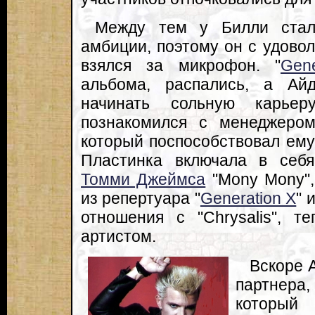
Между тем у Билли стали
амбиции, поэтому он с удовол
взялся за микрофон. "
Gen
альбома, распались, а Ай
начинать сольную карье
познакомился с менеджером
который поспособствовал ему 
Пластинка включала в себя
Томми Джеймса
"Mony Mony",
из репертуара "
Generation X
" 
отношения с "Chrysalis", 
артистом.
Вскоре 
партнера,
который