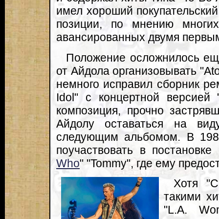
имел хороший покупательский
позиции, по мнению многи
авансированных двумя первы
Положение осложнилось ещ
от Айдола организовывать "Ato
немного исправил сборник рем
Idol" с концертной версией
композиция, прочно застряв
Айдолу оставаться на вид
следующим альбомом. В 198
поучаствовать в постановке 
Who
" "Tommy", где ему предос
Хотя "C
такими хи
"L.A. Wo