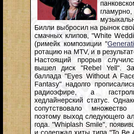
панковско
гламурно
музыкальн
Билли выбросил на рынок сво
смачных клипов, "White Weddin
(римейк композиции "
Generat
ротацию на MTV, и в результате 
Настоящий прорыв случилс
вышел диск "Rebel Yell". З
баллада "Eyes Without A Face
Fantasy" надолго прописали
радиоэфире, а гастро
хедлайнерский статус. Одна
сопутствовало множество
поэтому выход следующего а
года. "Whiplash Smile", появи
и содержал хиты типа "To Be A