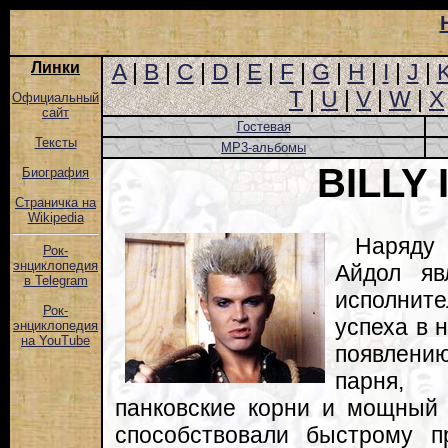
Линки
A
|
B
|
C
|
D
|
E
|
F
|
G
|
H
|
I
|
J
|
T
|
U
|
V
|
W
|
X
Официальный
сайт
Гостевая
Тексты
MP3-альбомы
BILLY 
Биография
Страничка на
Wikipedia
Наряду
Рок-
энциклопедия
Айдол яв
в Telegram
исполните
Рок-
успеха в 
энциклопедия
на YouTube
появлен
парня,
панковские корни и мощный
способствовали быстрому 