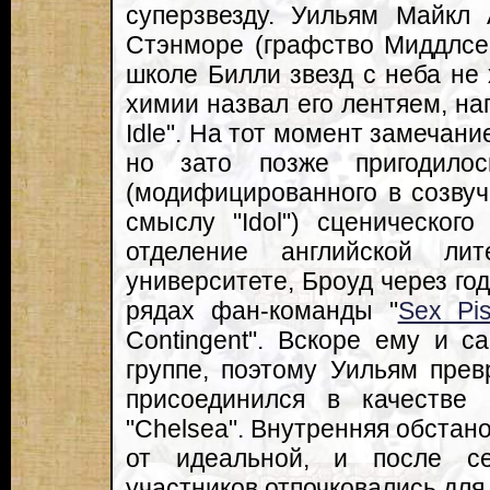
суперзвезду. Уильям Майкл
Стэнморе (графство Миддлсек
школе Билли звезд с неба не 
химии назвал его лентяем, нап
Idle". На тот момент замечани
но зато позже пригодилос
(модифицированного в созву
смыслу "Idol") сценическог
отделение английской ли
университете, Броуд через год
рядах фан-команды "
Sex Pis
Contingent". Вскоре ему и с
группе, поэтому Уильям пре
присоединился в качестве 
"Chelsea". Внутренняя обстан
от идеальной, и после с
участников отпочковались для 