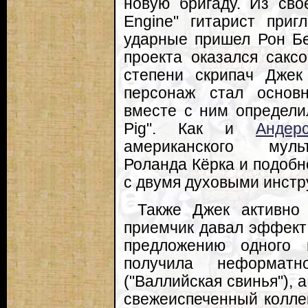
новую бригаду. Из сво
Engine" гитарист при
ударные пришел Рон Бе
проекта оказался сакс
степени скрипач Джек
персонаж стал осно
вместе с ним определи
Pig". Как и
Андер
американского муль
Роланда Кёрка и подобн
с двумя духовыми инст
Также Джек активно 
приемчик давал эффект
предложению одного 
получила неформатн
("Валлийская свинья"),
свежеиспеченный колле