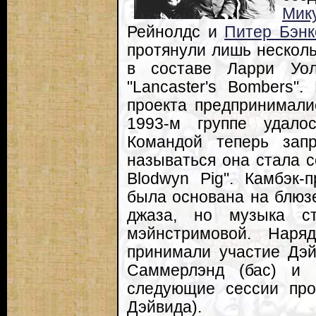
Мик
Рейнолдс и
Питер Бэнк
протянули лишь несколь
в составе Ларри Уо
"Lancaster's Bombers".
проекта предпринимали
1993-м группе удало
Командой теперь за
называться она стала с
Blodwyn Pig". Камбэк-п
была основана на блюзе
джаза, но музыка с
мэйнстримовой. Нар
принимали участие Дэй
Саммерлэнд (бас) и 
следующие сессии про
Дэйвида).