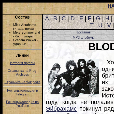
Н
Состав
A
|
B
|
C
|
D
|
E
|
F
|
G
|
H
|
T
|
U
|
V
Mick Abrahams -
гитара, вокал
Гостевая
Mike Summerland
- бас, гитара
MP3-альбомы
Graham Walker -
BLO
ударные
Линки
Х
История группы
од
Страничка на Prog-
брит
Archives
их 
Страничка на Wikipedia
зак
Рок-энциклопедия в
Ист
Telegram
году, когда не полад
Рок-энциклопедия на
YouTube
Эйбрахамс
покинул ряд