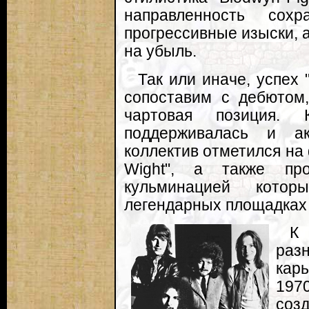
направленность сох
прогрессивные изыски, 
на убыль.
Так или иначе, успех 
сопоставим с дебютом
чартовая позиция. К
поддерживалась и ак
коллектив отметился на 
Wight", а также пр
кульминацией кото
легендарных площадках "
К
раз
кар
19
соз