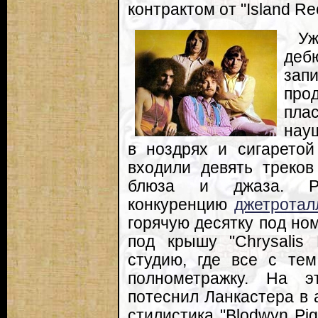
контрактом от "Island Re
У
деб
зап
про
пла
науш
в ноздрях и сигаретой
входили девять треков
блюза и джаза. Ра
конкуренцию
джетротал
горячую десятку под но
под крышу "Chrysalis
студию, где все с те
полнометражку. На 
потеснил Ланкастера в 
стилистика "Blodwyn Pi