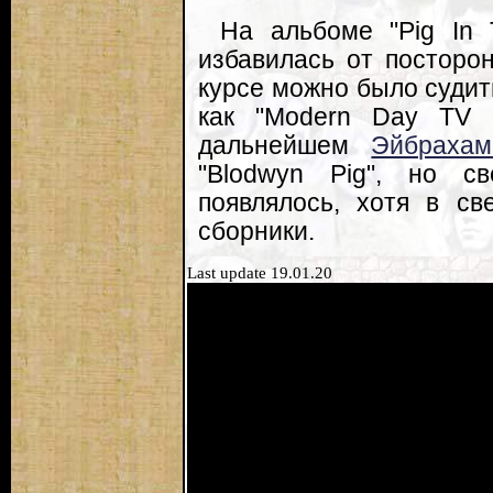
На альбоме "Pig In 
избавилась от посторо
курсе можно было судит
как "Modern Day TV B
дальнейшем
Эйбрахам
"Blodwyn Pig", но с
появлялось, хотя в св
сборники.
Last update 19.01.20