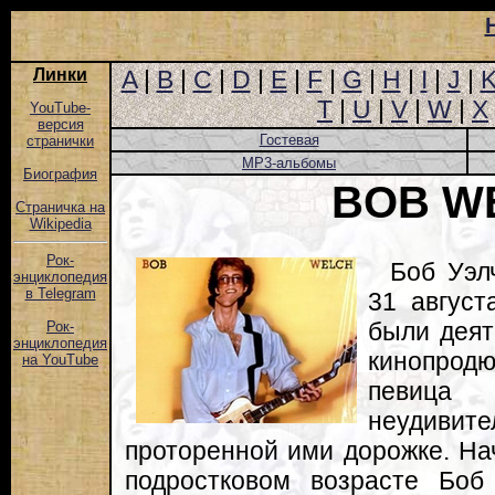
Линки
A
|
B
|
C
|
D
|
E
|
F
|
G
|
H
|
I
|
J
|
T
|
U
|
V
|
W
|
X
YouTube-
версия
Гостевая
странички
MP3-альбомы
Биография
BOB W
Страничка на
Wikipedia
Рок-
Боб Уэл
энциклопедия
в Telegram
31 август
были деят
Рок-
энциклопедия
кинопрод
на YouTube
певица 
неудивите
проторенной ими дорожке. Нач
подростковом возрасте Боб 