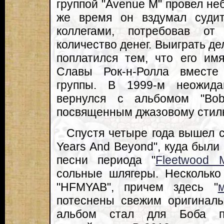
группой "Avenue M" провел неб
же время он вздумал суди
коллегами, потребовав от
количество денег. Выиграть де
поплатился тем, что его им
Славы Рок-н-Ролла вместе
группы. В 1999-м неожид
вернулся с альбомом "Bo
посвященным джазовому стилю
Спустя четыре года вышел с
Years And Beyond", куда был
песни периода "
Fleetwood 
сольные шлягеры. Несколько
"HFMYAB", причем здесь "
потеснены свежим оригинал
альбом стал для Боба п