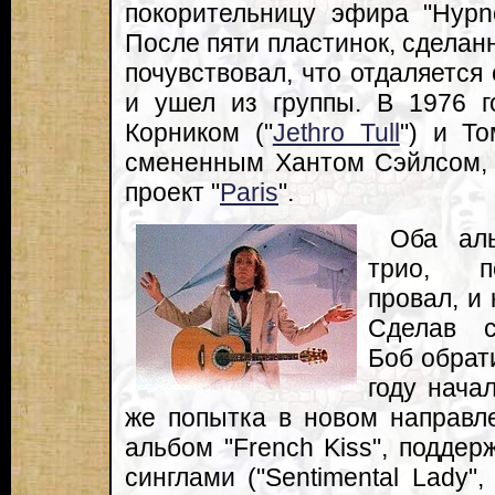
покорительницу эфира "Hypno
После пяти пластинок, сделанн
почувствовал, что отдаляется 
и ушел из группы. В 1976 г
Корником ("
Jethro Tull
") и Т
смененным Хантом Сэйлсом, 
проект "
Paris
".
Оба ал
трио, п
провал, и
Сделав с
Боб обрат
году нача
же попытка в новом направле
альбом "French Kiss", подде
синглами ("Sentimental Lady",