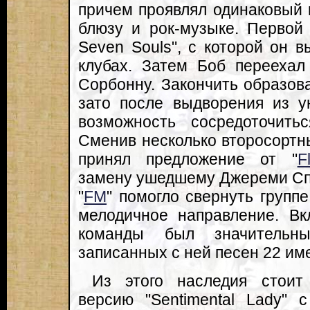
причем проявлял одинаковый и
блюзу и рок-музыке. Первой 
Seven Souls", с которой он 
клубах. Затем Боб переехал
Сорбонну. Закончить образова
зато после выдворения из у
возможность сосредоточить
Сменив несколько второсортны
принял предложение от "
F
замену ушедшему Джереми Спе
"
FM
" помогло свернуть групп
мелодичное направление. Вк
команды был значительн
записанных с ней песен 22 име
Из этого наследия стоит
версию "Sentimental Lady" 