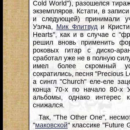
Cold World"), разошелся тир
экземпляров. Кстати, в записи
и следующей) принимали у
Уэлча,
Мик Флитвуд
и Кристи
Hearts", как и в случае с "ф
решил вновь применить фо
роковых гитар с диско-ара
сработал уже не в полную сил
имел более скромный ус
сократились, песня "Precious L
а сингл "Church" еле-еле зац
конца 70-х по начало 80-х 
альбомы, однако интерес 
снижался.
Так, "The Other One", несм
"
маковской
" классике "Future