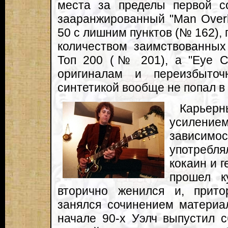
места за пределы первой 
зааранжированный "Man Overb
50 с лишним пунктов (№ 162),
количеством заимствованных
Топ 200 (№ 201), а "Eye Co
оригиналам и переизбыточ
синтетикой вообще не попал в
Карьер
усилен
зависимо
употребл
кокаин и г
прошел к
вторично женился и, прито
занялся сочинением материал
начале 90-х Уэлч выпустил 