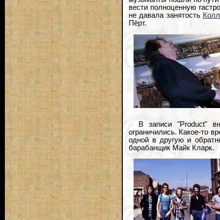
вести полноценную гастр
не давала занятость
Колл
Пёрт.
В записи "Product" 
ограничились. Какое-то в
одной в другую и обратн
барабанщик Майк Кларк.