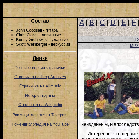
Состав
A
|
B
|
C
|
D
|
E
|
F
John Goodsall - гитара
Chris Clark - клавишные
Го
Kenny Grohowski - ударные
Scott Weinberger - перкуссия
MP3
Линки
YouTube-версия странички
Страничка на Prog-Archives
Страничка на Allmusic
История группы
Страничка на Wikipedia
Рок-энциклопедия в Telegram
неизданным, и впоследств
Рок-энциклопедия на YouTube
Интересно, что первые
музыканты пошли по пути 