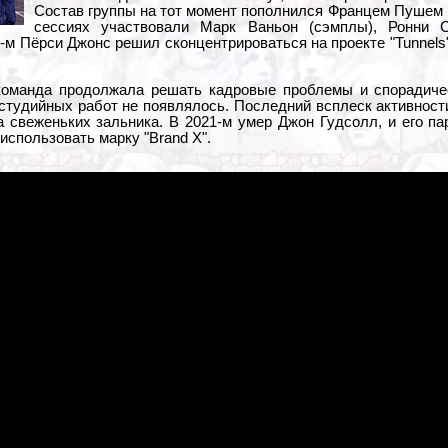
Состав группы на тот момент пополнился Францем Пушем (
сессиях участвовали Марк Ваньон (сэмплы), Ронни С
-м Пёрси Джонс решил сконцентрироваться на проекте "Tunnels",
оманда продолжала решать кадровые проблемы и спорадиче
студийных работ не появлялось. Последний всплеск активност
 свеженьких зальника. В 2021-м умер Джон Гудсолл, и его пар
использовать марку "Brand X".