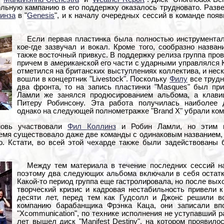
ольную кампанию в его поддержку оказалось трудновато. Разв
инза
в "
Genesis
", и к началу очередных сессий в команде поя
Если первая пластинка была полностью инструменталь
кое-где зазвучал и вокал. Кроме того, сообразно назв
также восточный привкус. В поддержку релиза группа про
причем в американской его части с ударными управлялся
отметился на британских выступлениях коллектива, и неск
вошли в концертник "Livestock". Поскольку
Филу
все трудн
два фронта, то на запись пластинки "Masques" был при
Ламли же занялся продюсированием альбома, а клав
Питеру Робинсону. Эта работа получилась наиболее 
однако на следующей полнометражке "Brand X" убрали ком
вновь участвовали
Фил Коллинз
и Робин Ламли, но этим к
ремя существовало даже две команды с одинаковым названием,
о. Кстати, во всей этой чехарде также были задействованы 
Между тем материала в течение последних сессий на
поэтому два следующих альбома включали в себя остатки
Какой-то период группа еще гастролировала, но после выход
творческий кризис и кадровая нестабильность привели 
десяти лет, перед тем как Гудсолл и Джонс решили во
компанию барабанщика Фрэнка Каца, они записали вп
"Xcommunication", по технике исполнения не уступавший 
лет вышел диск "Manifest Destiny", на котором проявило