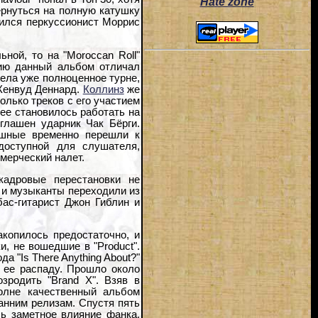
Hate zone
ернуться на полную катушку
вился перкуссионист Моррис
ной, то на "Moroccan Roll"
анию данный альбом отличал
вела уже полноценное турне,
 Кенвуд Деннард.
Коллинз
же
олько треков с его участием
ее становилось работать на
глашен ударник Чак Бёрги.
ишные временно перешли к
доступной для слушателя,
мерческий налет.
адровые перестановки не
 и музыканты переходили из
бас-гитарист Джон Гиблин и
копилось предостаточно, и
, не вошедшие в "Product".
а "Is There Anything About?"
к ее распаду. Прошло около
зродить "Brand X". Взяв в
олне качественный альбом
ранним релизам. Спустя пять
сь заметное влияние фанка.