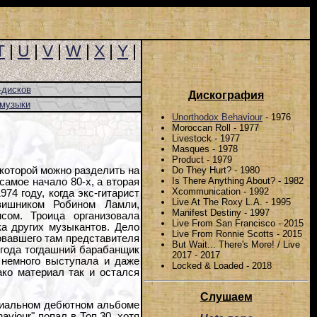
T
|
U
|
V
|
W
|
X
|
Y
|
-дисков
Дискография
-музыки
Unorthodox Behaviour
- 1976
Moroccan Roll - 1977
Livestock - 1977
Masques - 1978
Product - 1979
Do They Hurt? - 1980
которой можно разделить на
Is There Anything About? - 1982
самое начало 80-х, а вторая
Xсommunication - 1992
74 году, когда экс-гитарист
Live At The Roxy L.A. - 1995
вишником Робином Ламли,
Manifest Destiny - 1997
ом. Троица организовала
Live From San Francisco - 2015
а других музыкантов. Дело
Live From Ronnie Scotts - 2015
вовавшего там представителя
But Wait... There's More! / Live
е года тогдашний барабанщик
2017 - 2017
а немного выступала и даже
Locked & Loaded - 2018
ако материал так и остался
Слушаем
ициальном дебютном альбоме
haviour" попал в Топ 30, хотя