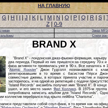
НА ГЛАВНУЮ
|
G
|
H
|
I
|
J
|
K
|
L
|
M
|
N
|
O
|
P
|
Q
|
R
|
S
|
Z
|
0-9
стевая
Заказ MP3
-альбомы
Стили рок
BRAND X
"Brand X" - лондонская джаз-фьюжн-формация, карьеру 
два периода. Первый из них пришелся на середину 70-х и 
фаза активности проявилась уже в 90-х. Все началось в 19
"
Atomic Rooster
" Джон Гудсолл познакомился с кла
репетировавшим в то время с басистом Пёрси Джонс
совместные джемы, в которых приняла участие и парочк
заспорилось, и на одной из репетиций с подачи присутст
"Island Records" ансамбль получил имя "Brand X". В конц
ушел, и его место занял
Фил Коллинз
. В 1975-м групп
попробовала записать альбом для "Island Records". Одн
ии коллектив перебрался под крыло лейбла "Charisma".
 записи представляли собой соул-фанк, в то время как на оф
"
Mahavishnu Orchestra
" и "
Weather Report
". Диск "Unorthodox Be