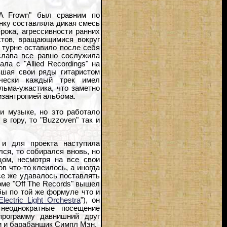
A Frown" был сравним по
нку составляла дикая смесь
рока, агрессивности ранних
кстов, вращающимися вокруг
 турне оставило после себя
слава все равно сослужила
а с "Allied Recordings" на
ившая свои ряды гитаристом
ически каждый трек имел
льма-ужастика, что заметно
изантропией альбома.
и музыке, но это работало
 в гору, то "Buzzoven" так и
 и для проекта наступила
ся, то собирался вновь, но
ом, несмотря на все свои
в что-то клеилось, а иногда
се же удавалось поставлять
рме "Off The Records" вышел
 бы по той же формуле что и
Electric Light Orchestra
"), он
неоднократные посещение
программу давнишний друг
си и барабанщик Симпл Мэн.