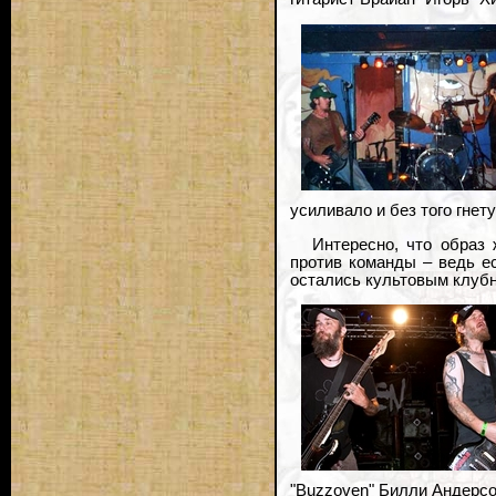
усиливало и без того гне
Интересно, что образ
против команды – ведь ес
остались культовым клуб
"Buzzoven" Билли Андерсо