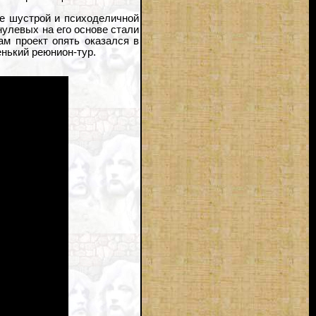
ее шустрой и психоделичной
 нулевых на его основе стали
ам проект опять оказался в
енький реюнион-тур.