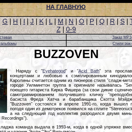
НА ГЛАВНУЮ
|
G
|
H
|
I
|
J
|
K
|
L
|
M
|
N
|
O
|
P
|
Q
|
R
|
S
|
Z
|
0-9
стевая
Заказ MP3
-альбомы
Стили рок
BUZZOVEN
Наряду с "
Eyehategod
" и "
Acid Bath
" эта просла
концертами и любовью к сэмплированным кинодиало
Каролины считается одним из пионеров стиля "сладж-мета
городе Уилмингтон группа в оригинале называлась "Se
поющего гитариста Кирка Фишера (за свои дикие сценич
самотравмированием получившего кличку "преподобн
басиста Фреда Хатча и барабанщика Скотта Мэйдж
"Buzzoven" состоялся в апреле 1991-го, когда вышел п
погодя один из демотреков появился на сплите "Stereonucl
а на следующий год коллектив разродился двумя миньон
d Recordings").
ладжа команда выдала в 1993-м, когда в одной упряжке вмес
Хилл и ударник Эшли "Эш" Вильямсон.