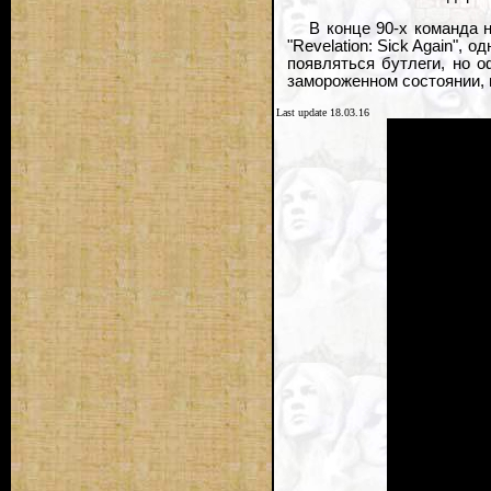
В конце 90-х команда 
"Revelation: Sick Again",
появляться бутлеги, но 
замороженном состоянии, и
Last update 18.03.16