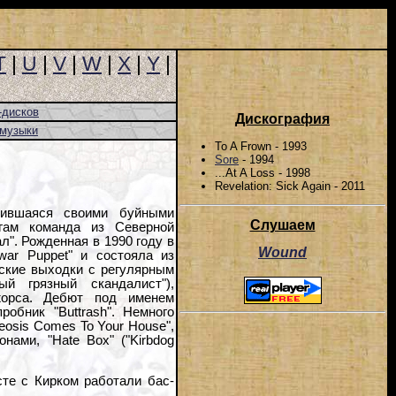
T
|
U
|
V
|
W
|
X
|
Y
|
-дисков
Дискография
-музыки
To A Frown - 1993
Sore
- 1994
...At A Loss - 1998
Revelation: Sick Again - 2011
вившаяся своими буйными
Слушаем
гам команда из Северной
л". Рожденная в 1990 году в
Wound
war Puppet" и состояла из
еские выходки с регулярным
ый грязный скандалист"),
орса. Дебют под именем
робник "Buttrash". Немного
eosis Comes To Your House",
ами, "Hate Box" ("Kirbdog
те с Кирком работали бас-