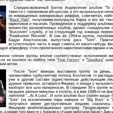
Спродюсированный Билли Андерсеном альбом "To 
тяжести с героиновым абсцессом, а его музыкальную начи
из извращенных южнороковых риффов, хэви-метал, нойз-
"
Black Flag
", полускрима-полугроула Кирка и его же те
наркотиков и насилия. Проведенное в поддержку альбома
множество разгромленных клубов, однако скандальная 
"Buzzoven" службу, и на следующий год команда переехал
"Roadrunner Records". В том же 1994-м группа, пополн
Бадди Апостолисом, выпустила диск "Sore". Практ
вступительную часть в виде сэмпла из какого-нибудь фи
тущую атмосферу этого пропитанного наркотическими парами и м
 жизни членов группы вполне соответствовал исполняемой им
ли ее коллеги по лейблу типа "
Fear Factory
" и "
Sepultura
" шли
ным актом.
После "Sore" мажоры выставили группу за дверь,
чрезвычайно турбулентная полоса. Коллектив то распадал
уже в другом составе (единственным действующим лиц
дурные привычки, оставался Фишер), и иногда у музыканто
наоборот все шло наперекосяк. В середине 90-х группе в
на рынок разные миньоны и сплиты, а в мае 1998-го на фи
лонгплей "...At A Loss". И хотя альбом был скроен вроде
"Sore" (за исключением пары каверов от "Big Boys" и "
получился менее деструктивным (видимо сказались 
Фишером реабилитационных центров). Продюсировал 
н, а кроме того вместе с Кирком в студии работали басист Дик