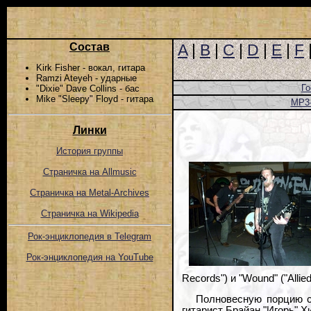
Состав
A
|
B
|
C
|
D
|
E
|
F
Kirk Fisher - вокал, гитара
Ramzi Ateyeh - ударные
Го
"Dixie" Dave Collins - бас
Mike "Sleepy" Floyd - гитара
MP3
Линки
История группы
Страничка на Allmusic
Страничка на Metal-Archives
Страничка на Wikipedia
Рок-энциклопедия в Telegram
Рок-энциклопедия на YouTube
Records") и "Wound" ("Allie
Полновесную порцию с
гитарист Брайан "Игорь" 