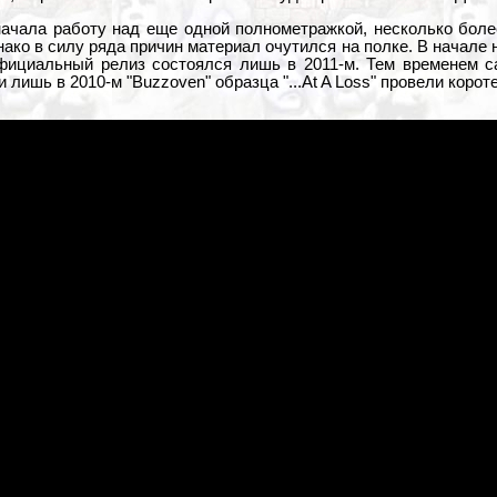
начала работу над еще одной полнометражкой, несколько бол
 однако в силу ряда причин материал очутился на полке. В начале
официальный релиз состоялся лишь в 2011-м. Тем временем с
 лишь в 2010-м "Buzzoven" образца "...At A Loss" провели корот