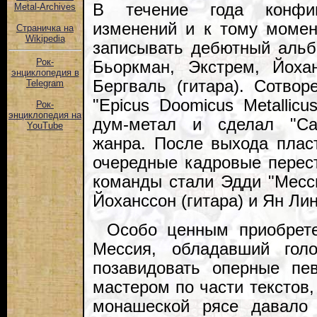
В течение года конфиг
Metal-Archives
изменений и к тому момен
Страничка на
Wikipedia
записывать дебютный альбо
Рок-
Бьоркман, Экстрем, Йохан
энциклопедия в
Бергваль (гитара). Сотво
Telegram
"Epicus Doomicus Metallic
Рок-
энциклопедия на
дум-метал и сделал "Can
YouTube
жанра. После выхода плас
очередные кадровые перес
команды стали Эдди "Месси
Йоханссон (гитара) и Ян Лин
Особо ценным приобрет
Мессия, обладавший гол
позавидовать оперные пе
мастером по части текстов,
монашеской рясе давало 