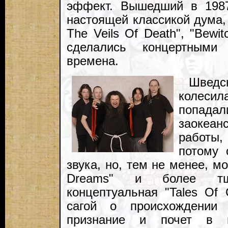
эффект. Вышедший в 1987-
настоящей классикой дума, 
The Veils Of Death", "Bewit
сделались концертными
времена.
Шведс
колесила
попадали
заокеан
работы
потому 
звука, но, тем не менее, м
Dreams" и более тщат
концептуальная "Tales Of 
сагой о происхождении 
признание и почет в м