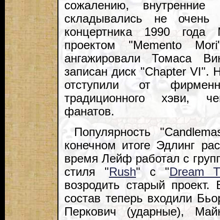
сожалению, внутренние 
складывались не очень 
концертника 1990 года 
проектом "Memento Mor
ангажировали Томаса Ви
записан диск "Chapter VI".
отступили от фирмен
традиционного хэви, ч
фанатов.
Популярность "Candlema
конечном итоге Эдлинг рас
время Лейф работал с группо
стиля "
Rush
" с "
Dream T
возродить старый проект.
состав теперь входили Бьо
Перкович (ударные), Май