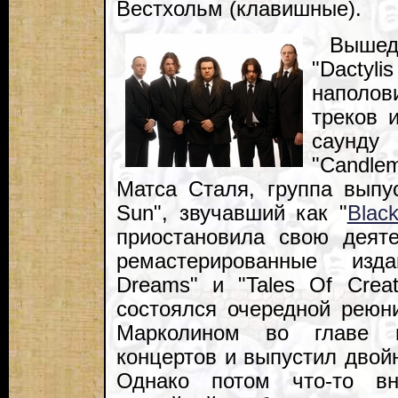
Вестхольм (клавишные).
Выше
"Dactyl
наполов
треков 
саунд
"Candle
Матса Сталя, группа выпу
Sun", звучавший как "
Blac
приостановила свою деят
ремастерированные издан
Dreams" и "Tales Of Crea
состоялся очередной реюни
Марколином во главе 
концертов и выпустил двойн
Однако потом что-то вн