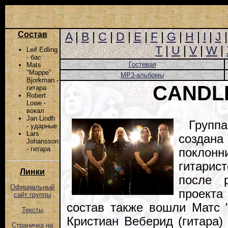
Состав
A
|
B
|
C
|
D
|
E
|
F
|
G
|
H
|
I
|
J
T
|
U
|
V
|
W
|
Leif Edling
- бас
Гостевая
Mats
"Mappe"
MP3-альбомы
Bjorkman -
CANDL
гитара
Robert
Lowe -
вокал
Jan Lindh
Груп
- ударные
Lars
создан
Johansson
- гитара
поклонн
гитари
Линки
после 
Официальный
проект
сайт группы
состав также вошли Матс "
Тексты
Кристиан Веберид (гитара)
Страничка на