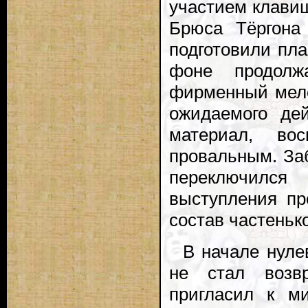
участием клави
Брюса Тёргона
подготовили плас
фоне продолжа
фирменный мелод
ожидаемого дей
материал, во
провальным. Заб
переключился
выступления пр
состав частеньк
В начале нул
не стал возв
пригласил к м