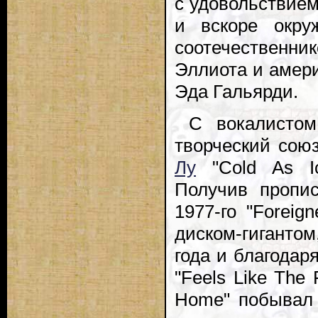
с удовольствие
и вскоре окру
соотечественн
Эллиота и амер
Эда Гальярди.
С вокалистом
творческий сою
Лу
"Cold As Ic
Получив прописк
1977-го "Forei
диском-гигантом
года и благодаря
"Feels Like The 
Home" побывал н