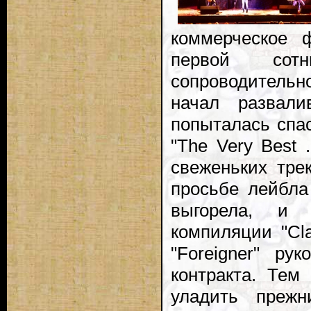
коммерческое 
первой сот
сопроводительн
начал развалив
попыталась спа
"The Very Best 
свеженьких тре
просьбе лейбл
выгорела, и
компиляции "Cla
"Foreigner" ру
контракта. Те
уладить преж