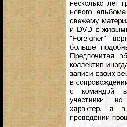
несколько лет 
нового альбома
свежему матери
и DVD с живыми
"Foreigner" ве
больше подобн
Предпочитая об
коллектив иногд
записи своих ве
в сопровождении
с командой в
участники, н
характер, а в
проведении прощ