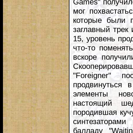
Games" получил
мог похвастать
которые были 
заглавный трек 
15, уровень про
что-то поменят
вскоре получил
Скооперировавш
"Foreigner" 
продвинуться 
элементы нов
настоящий шед
породившая куч
синтезаторами
балладу "Waiti