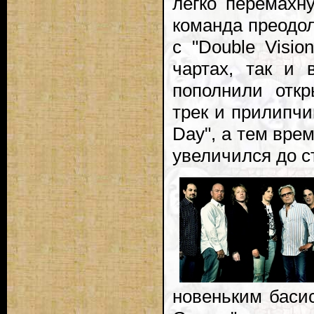
легко перемахн
команда преодол
с "Double Visio
чартах, так и 
пополнили откр
трек и прилипчи
Day", а тем вре
увеличился до с
новеньким баси