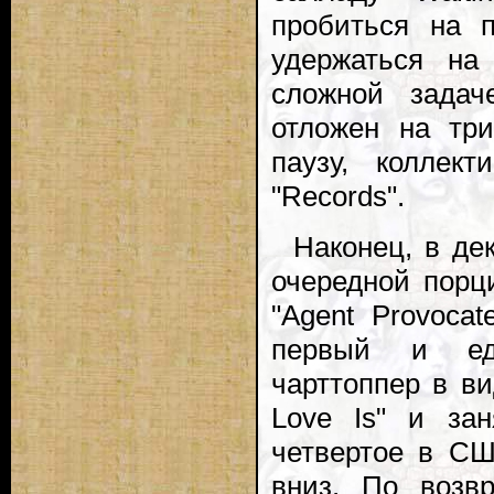
пробиться на пе
удержаться на
сложной задач
отложен на три
паузу, коллек
"Records".
Наконец, в де
очередной порц
"Agent Provocat
первый и еди
чарттоппер в в
Love Is" и за
четвертое в СШ
вниз. По возв