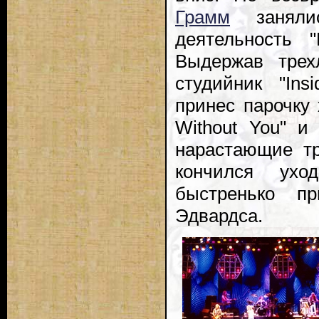
Грамм
занялис
деятельность "
Выдержав трех
студийник "Ins
принес парочку 
Without You" и 
нарастающие т
кончился ухо
быстренько п
Эдвардса.