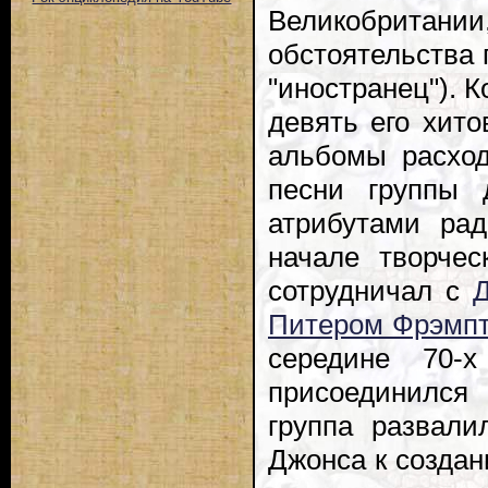
Великобритани
обстоятельства п
"иностранец"). 
девять его хито
альбомы расхо
песни группы 
атрибутами рад
начале творчес
сотрудничал с
Питером Фрэмп
середине 70-
присоединился 
группа развали
Джонса к создан