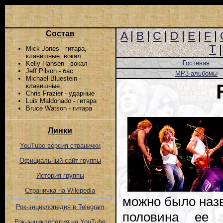
Состав
A
|
B
|
C
|
D
|
E
|
F
|
T
Mick Jones - гитара,
клавишные, вокал
Гостевая
Kelly Hansen - вокал
Jeff Pilson - бас
MP3-альбомы
Michael Bluestein -
клавишные
Chris Frazier - ударные
Luis Maldonado - гитара
Bruce Watson - гитара
Линки
YouTube-версия странички
Официальный сайт группы
История группы
Страничка на Wikipedia
можно было назв
Рок-энциклопедия в Telegram
половина ее 
Рок-энциклопедия на YouTube