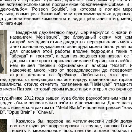
кже активно использовал программное обеспечение Cubase. В 
й демо-альбом "Poisson Soluble", на котором в полной ме
музыку, совмещая сбивчивый ритм программируемых ударных
а дополнительные компоненты в виде щебетания птиц, мело
го чего еще.
Выдержав двухлетнюю паузу, Сэр вернулся с новой по
названием "Moisissure", где блэкушный скрим мог ко
гитарой, мелодии в стиле двадцатых перекрывались милли
электронно-полуджазового авангарда можно было услыша
для описания этой работы вполне подходили такие те
"абсурд" и "гротеск", а один из рецензентов назвал ее 
данном этапе проект привлек внимание берлинского лейбла 
нем вышел "первый официальный" альбом "Nostril".
наверчено много чего от псевдоклассики до псевдомет
акцент делался на брейккор. Любопытно, что при 
стей, однако к следующим сессиям народу привлекалось гораз
окалисты, стоило отметить появление на "Hallelujah" гитарист
о имени Патрик, который своим кудахтаньем открыл его курино
студийнике 2012 года вышел куда более разнообразным чем в
рд здесь были основательно взбиты и перемешаны. Далее наст
улись с новым контрактом от "Metal Blade" и полнометражкой "Sav
", "Opus Brain" и "Cheval".
Казалось бы, переход на металлический лейбл долж
соответствующие корректировки в саунде, однако Готь
творить в межжанровом пространстве и даже добавил 