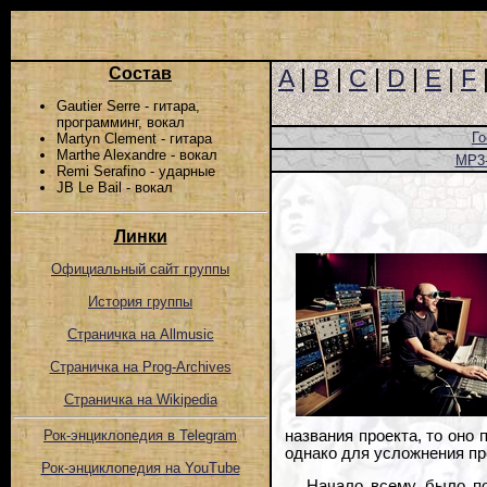
Состав
A
|
B
|
C
|
D
|
E
|
F
Gautier Serre - гитара,
программинг, вокал
Го
Martyn Clement - гитара
Marthe Alexandre - вокал
MP3
Remi Serafino - ударные
JB Le Bail - вокал
Линки
Официальный сайт группы
История группы
Страничка на Allmusic
Страничка на Prog-Archives
Страничка на Wikipedia
названия проекта, то оно
Рок-энциклопедия в Telegram
однако для усложнения пр
Рок-энциклопедия на YouTube
Начало всему было по