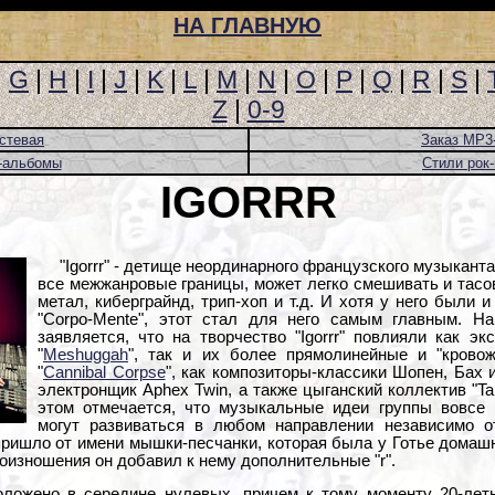
НА ГЛАВНУЮ
|
G
|
H
|
I
|
J
|
K
|
L
|
M
|
N
|
O
|
P
|
Q
|
R
|
S
|
Z
|
0-9
стевая
Заказ MP3
-альбомы
Стили рок
IGORRR
"Igorrr" - детище неординарного французского музыканта
все межжанровые границы, может легко смешивать и тасов
метал, киберграйнд, трип-хоп и т.д. И хотя у него были и
"Corpo-Mente", этот стал для него самым главным. Н
заявляется, что на творчество "Igorrr" повлияли как э
"
Meshuggah
", так и их более прямолинейные и "крово
"
Cannibal Corpse
", как композиторы-классики Шопен, Бах 
электронщик Aphex Twin, а также цыганский коллектив "Tar
этом отмечается, что музыкальные идеи группы вовсе
могут развиваться в любом направлении независимо о
 пришло от имени мышки-песчанки, которая была у Готье домаш
оизношения он добавил к нему дополнительные "r".
ложено в середине нулевых, причем к тому моменту 20-летн