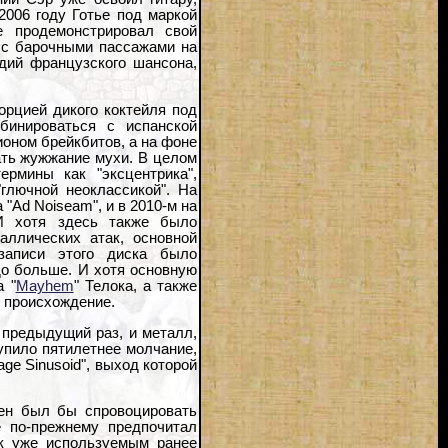
2006 году Готье под маркой
ре продемонстрировал свой
 с барочными пассажами на
дий французского шансона,
рцией дикого коктейля под
мбинироваться с испанской
оном брейкбитов, а на фоне
ть жужжание мухи. В целом
рмины как "эксцентрика",
"глючной неоклассикой". На
"Ad Noiseam", и в 2010-м на
 И хотя здесь также было
аллических атак, основной
записи этого диска было
до больше. И хотя основную
а "
Mayhem
" Телока, а также
е происхождение.
 предыдущий раз, и металл,
упило пятилетнее молчание,
age Sinusoid", выход которой
ен был бы спровоцировать
е по-прежнему предпочитал
к уже используемым ранее