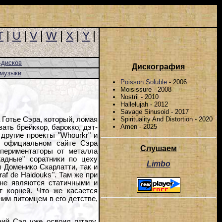
T
|
U
|
V
|
W
|
X
|
Y
|
-дисков
Дискография
-музыки
Poisson Soluble
- 2006
Moisissure - 2008
Nostril - 2010
Hallelujah - 2012
Savage Sinusoid - 2017
Spirituality And Distortion - 2020
 Готье Сэра, который, ломая
Amen - 2025
ать брейккор, барокко, дэт-
 другие проекты "Whourkr" и
а официальном сайте Сэра
Слушаем
кспериментаторы от металла
жадные" соратники по цеху
Limbo
и Доменико Скарлатти, так и
af de Haidouks". Там же при
 не являются статичными и
т корней. Что же касается
ним питомцем в его детстве,
ий Сэр уже освоил гитару,