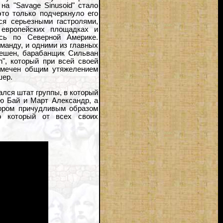
на "Savage Sinusoid" стало
то только подчеркнуло его
ся серьезными гастролями,
 европейских площадках и
сь по Северной Америке.
манду, и одними из главных
пешен, барабанщик Сильван
on", который при всей своей
тмечен общим утяжелением
шер.
ался штат группы, в который
ю Бай и Март Александр, а
тором причудливым образом
но который от всех своих