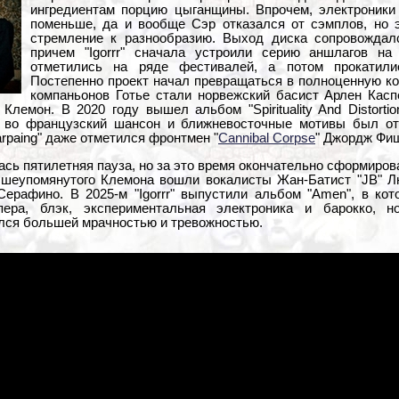
ингредиентам порцию цыганщины. Впрочем, электроники 
поменьше, да и вообще Сэр отказался от сэмплов, но э
стремление к разнообразию. Выход диска сопровождал
причем "Igorrr" сначала устроили серию аншлагов на
отметились на ряде фестивалей, а потом прокатили
Постепенно проект начал превращаться в полноценную ко
компаньонов Готье стали норвежский басист Арлен Кас
Клемон. В 2020 году вышел альбом "Spirituality And Distorti
м во французский шансон и ближневосточные мотивы был о
arpaing" даже отметился фронтмен "
Cannibal Corpse
" Джордж Фи
сь пятилетняя пауза, но за это время окончательно сформиров
шеупомянутого Клемона вошли вокалисты Жан-Батист "JB" Л
ерафино. В 2025-м "Igorrr" выпустили альбом "Amen", в ко
пера, блэк, экспериментальная электроника и барокко, 
лся большей мрачностью и тревожностью.