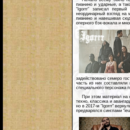
пианино и ударные, а та
"Igorrr" записал первы
неординарный взгляд на 
пианино и навешивая сюд
оперного бэк-вокала и мно
задействовано семеро го
часть из них составляли в
специального персонажа п
При этом материал на 
техно, классика и аванга
но в 2017-м "Igorrr" верн
предварялся синглами "ieuD