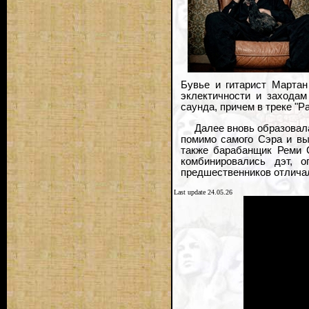
Бувье и гитарист Мартан 
эклектичности и захода
саунда, причем в треке "P
Далее вновь образовала
помимо самого Сэра и вы
также барабанщик Реми С
комбинировались дэт, о
предшественников отлича
Last update 24.05.26