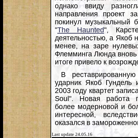
однако ввиду разног
направления проект за
покинул музыкальный б
"
The Haunted
", Карст
деятельностью, а Якоб 
менее, на заре нулевы
Флемминга Люнда вновь 
итоге привело к возрожде
В реставрированную
ударник Якоб Гундель 
2003 году квартет записа
Soul". Новая работа 
более модерновой и бо
интересной, вследств
оказался в замороженно
Last update 24.05.16