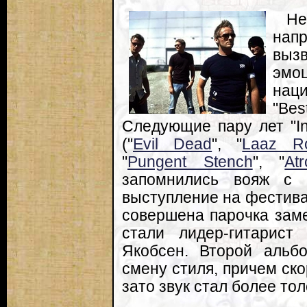
Не
нап
выз
эмо
наци
"Bes
Следующие пару лет "In
("
Evil Dead
", "
Laaz Ro
"
Pungent Stench
", "
Atr
запомнились вояж с 
выступление на фестивал
совершена парочка заме
стали лидер-гитарис
Якобсен. Второй альб
смену стиля, причем ско
зато звук стал более то