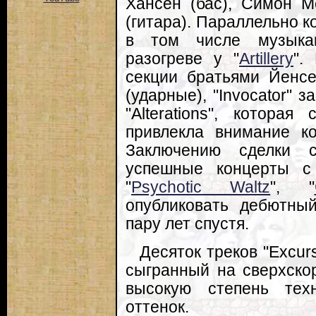
Хансен (бас), Симон М
(гитара). Параллельно к
в том числе музыка
разогреве у "
Artillery
".
секции братьями Йенсе
(ударные), "Invocator" 
"Alterations", котора
привлекла внимание ко
Заключению сделки 
успешные концерты с
"
Psychotic Waltz
", "
опубликовать дебютны
пару лет спустя.
Десяток треков "Excur
сыгранный на сверхско
высокую степень техн
оттенок.