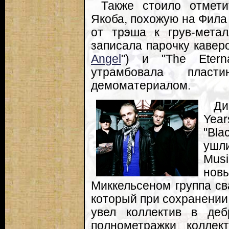
Также стоило отмет
Якоба, похожую на Фила
от трэша к грув-мета
записала парочку каверо
Angel
") и "The Etern
утрамбовала пласт
демоматериалом.
Ди
Year
"Bla
ушли
Musi
нов
Миккельсеном группа сва
который при сохранении
увел коллектив в деб
полнометражки коллек