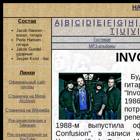
Н
Состав
A
|
B
|
C
|
D
|
E
|
F
|
G
|
H
|
T
|
U
|
V
Jacob Hansen -
вокал, гитара
Гостевая
Perle Hansen -
гитара
MP3-альбомы
Jakob Gundel -
IN
ударные
Jesper Kvist - бас
Линки
Б
Официальный сайт
гит
группы
"Inv
Страничка на Metal-
1986
Archives
потр
Страничка на Wikipedia
репе
Рок-энциклопедия в
1988-м выпустила оф
Telegram
Confusion", в записи 
Рок-энциклопедия на
YouTube