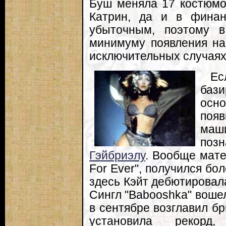
Буш меняла 17 костюмо
Катрин, да и в финан
убыточным, поэтому 
минимуму появления на
исключительных случаях
Е
баз
осн
поя
маш
поз
Гэйбриэлу
. Вообще мате
For Ever", получился бо
здесь Кэйт дебютировал
Сингл "Babooshka" вошел
в сентябре возглавил б
установила рекорд