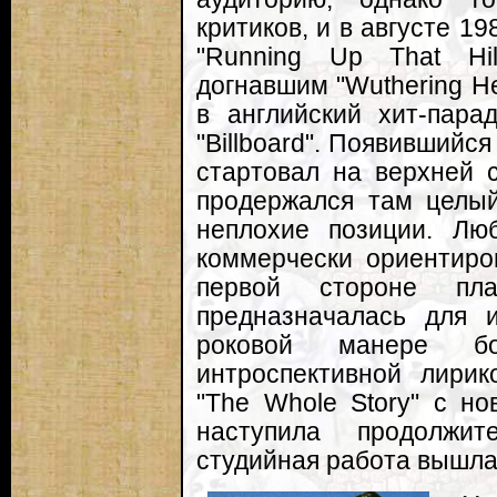
критиков, и в августе 1
"Running Up That Hil
догнавшим "Wuthering He
в английский хит-пара
"Billboard". Появившийс
стартовал на верхней 
продержался там целый
неплохие позиции. Лю
коммерчески ориентир
первой стороне пла
предназначалась для 
роковой манере б
интроспективной лирик
"The Whole Story" с но
наступила продолжи
студийная работа вышла 