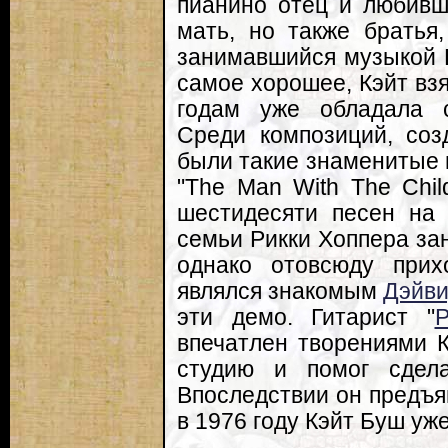
пианино отец и любивш
мать, но также братья
занимавшийся музыкой 
самое хорошее, Кэйт взя
годам уже обладала 
Среди композиций, соз
были такие знаменитые 
"The Man With The Chil
шестидесяти песен на 
семьи Рикки Хоппера за
однако отовсюду прих
являлся знакомым
Дэйви
эти демо. Гитарист "
P
впечатлен творениями К
студию и помог сдела
Впоследствии он предъяв
в 1976 году Кэйт Буш уж