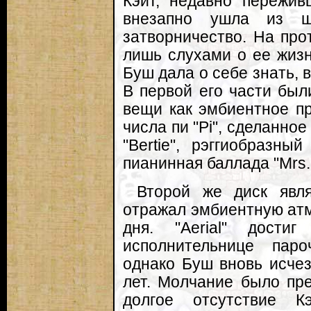
Кэйт, недавно пережив
внезапно ушла из ш
затворничество. На про
лишь слухами о ее жизн
Буш дала о себе знать, в
В первой его части бы
вещи как эмбиентное п
числа пи "Pi", сделанно
"Bertie", рэггиобразны
пианинная баллада "Mrs. 
Второй же диск явл
отражал эмбиентную атм
дня. "Aerial" дости
исполнительнице паро
однако Буш вновь исчез
лет. Молчание было пре
долгое отсутствие К