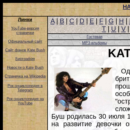
Н
Линки
A
|
B
|
C
|
D
|
E
|
F
|
G
|
H
|
T
|
U
|
V
YouTube-версия
странички
Гостевая
Официальный сайт
MP3-альбомы
KA
Сайт фанов Kate Bush
Биография
Новости о Kate Bush
Од
Страничка на Wikipedia
бри
про
Рок-энциклопедия в
Telegram
особ
Рок-энциклопедия на
"ос
YouTube
слож
Буш родилась 30 июля 1
на развитие девочки о