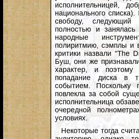
исполнительницей, д
национального списка).
свободу, следующий
полностью и занялась 
народные инструме
полиритмию, сэмплы и 
критики назвали "The 
Буш, они же признавал
характер, и поэтому
попадание диска в т
событием. Поскольку п
повлекла за собой сущ
исполнительница обзаве
очередной полнометра
условиях.
Некоторые тогда счит
аудиторию, однако т