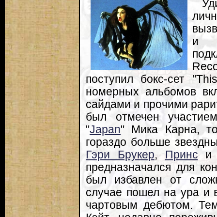
У
лич
вызв
и 
под
Rec
поступил бокс-сет "Th
номерных альбомов вкл
сайдами и прочими рарит
был отмечен участи
"
Japan
" Мика Карна, т
гораздо больше звездны
Гэри Брукер
,
Принс
предназначался для ко
был избавлен от слож
случае пошел на ура и
чартовым дебютом. Тем