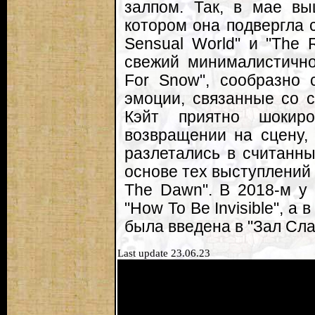
залпом. Так, в мае выш
котором она подвергла 
Sensual World" и "The 
свежий минималистично
For Snow", сообразно
эмоции, связанные со 
Кэйт приятно шокир
возвращении на сцену,
разлетались в считанны
основе тех выступлений 
The Dawn". В 2018-м у
"How To Be Invisible", а
была введена в "Зал Сла
Last update 23.06.23